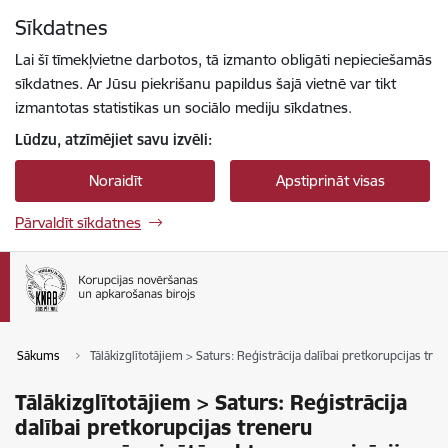
Pāriet uz lapas saturu
Sīkdatnes
Spied
lai meklētu
Enter
Lai šī tīmekļvietne darbotos, tā izmanto obligāti nepieciešamās
sīkdatnes. Ar Jūsu piekrišanu papildus šajā vietnē var tikt
izmantotas statistikas un sociālo mediju sīkdatnes.
Lūdzu, atzīmējiet savu izvēli:
Noraidīt
Apstiprināt visas
Pārvaldīt sīkdatnes
Sākums
Tālākizglītotājiem > Saturs: Reģistrācija dalībai pretkorupcijas t
Tālākizglītotājiem > Saturs: Reģistrācija
dalībai pretkorupcijas treneru