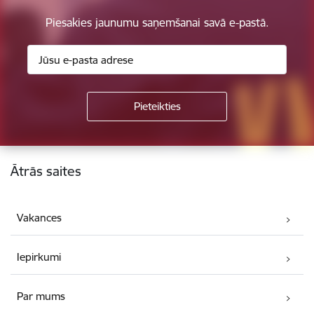
Piesakies jaunumu saņemšanai savā e-pastā.
Kājene
Ātrās saites
Vakances
Iepirkumi
Par mums