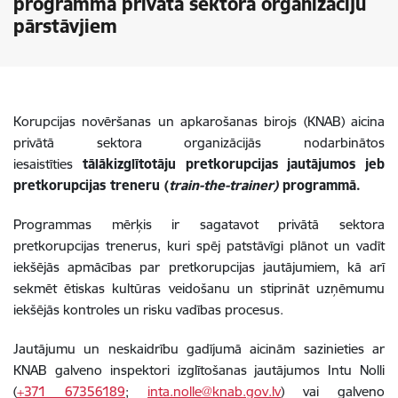
programmā privātā sektora organizāciju
pārstāvjiem
Korupcijas novēršanas un apkarošanas birojs (KNAB) aicina
privātā sektora organizācijās nodarbinātos
iesaistīties
tālākizglītotāju pretkorupcijas jautājumos jeb
pretkorupcijas treneru (
train-the-trainer)
programmā.
Programmas mērķis ir sagatavot privātā sektora
pretkorupcijas trenerus, kuri spēj patstāvīgi plānot un vadīt
iekšējās apmācības par pretkorupcijas jautājumiem, kā arī
sekmēt ētiskas kultūras veidošanu un stiprināt uzņēmumu
iekšējās kontroles un risku vadības procesus.
Jautājumu un neskaidrību gadījumā aicinām sazinieties ar
KNAB galveno inspektori izglītošanas jautājumos Intu Nolli
(
+371 67356189
;
inta.nolle@knab.gov.lv
) vai galveno