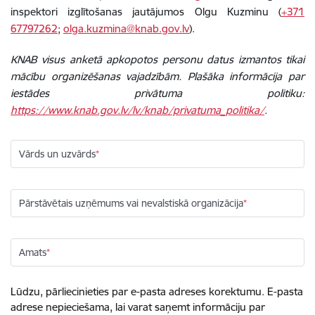
inspektori izglītošanas jautājumos Olgu Kuzminu (
+371
67797262
;
olga.kuzmina@knab.gov.lv
).
KNAB visus anketā apkopotos personu datus izmantos tikai
mācību organizēšanas vajadzībām. Plašāka informācija par
iestādes privātuma politiku:
https://www.knab.gov.lv/lv/knab/privatuma_politika/
.
Vārds un uzvārds
Pārstāvētais uzņēmums vai nevalstiskā organizācija
Amats
Lūdzu, pārliecinieties par e-pasta adreses korektumu. E-pasta
adrese nepieciešama, lai varat saņemt informāciju par