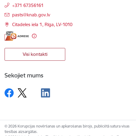
+371 67356161
E-pasts:
pasts@knab.gov.lv
Citadeles iela 1, Rīga, LV-1010
Visi kontakti
Sekojiet mums
© 2026 Korupcijas novēršanas un apkarošanas birojs, publicētā satura visas
tiesības aizsargātas.