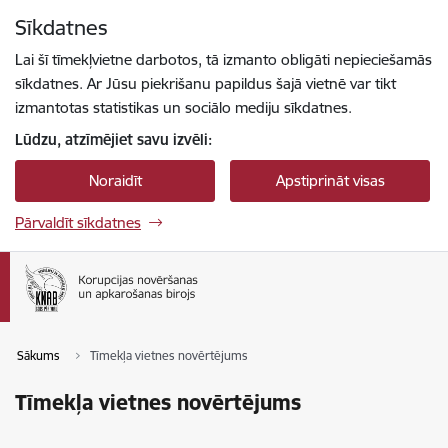
Pāriet uz lapas saturu
Sīkdatnes
Spied
lai meklētu
Enter
Lai šī tīmekļvietne darbotos, tā izmanto obligāti nepieciešamās
sīkdatnes. Ar Jūsu piekrišanu papildus šajā vietnē var tikt
izmantotas statistikas un sociālo mediju sīkdatnes.
Lūdzu, atzīmējiet savu izvēli:
Noraidīt
Apstiprināt visas
Pārvaldīt sīkdatnes
Sākums
Tīmekļa vietnes novērtējums
Tīmekļa vietnes novērtējums