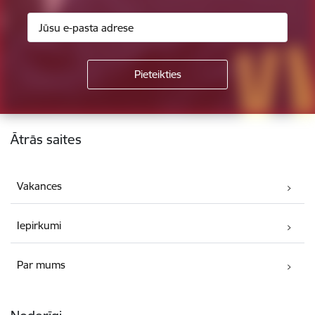
Kājene
Ātrās saites
Vakances
Iepirkumi
Par mums