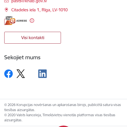
E-pasts:
pasts@knab.gov.lv
Citadeles iela 1, Rīga, LV-1010
Visi kontakti
Sekojiet mums
© 2026 Korupcijas novēršanas un apkarošanas birojs, publicētā satura visas
tiesības aizsargātas.
© 2020 Valsts kanceleja, Tīmekļvietņu vienotās platformas visas tiesības
aizsargātas.