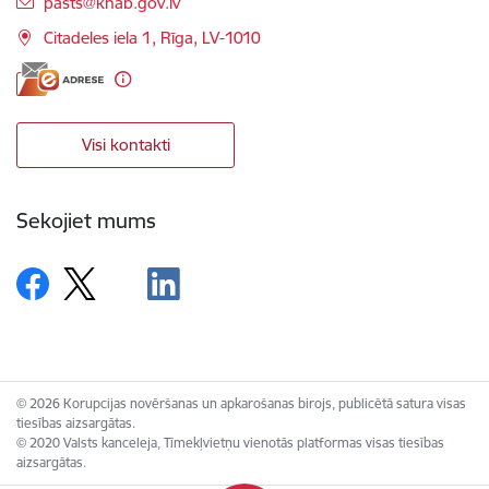
E-pasts:
pasts@knab.gov.lv
Citadeles iela 1, Rīga, LV-1010
Visi kontakti
Sekojiet mums
© 2026 Korupcijas novēršanas un apkarošanas birojs, publicētā satura visas
tiesības aizsargātas.
© 2020 Valsts kanceleja, Tīmekļvietņu vienotās platformas visas tiesības
aizsargātas.