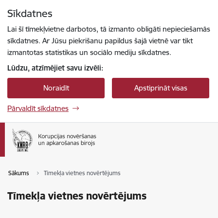
Pāriet uz lapas saturu
Sīkdatnes
Spied
lai meklētu
Enter
Lai šī tīmekļvietne darbotos, tā izmanto obligāti nepieciešamās
sīkdatnes. Ar Jūsu piekrišanu papildus šajā vietnē var tikt
izmantotas statistikas un sociālo mediju sīkdatnes.
Lūdzu, atzīmējiet savu izvēli:
Noraidīt
Apstiprināt visas
Pārvaldīt sīkdatnes
Sākums
Tīmekļa vietnes novērtējums
Tīmekļa vietnes novērtējums