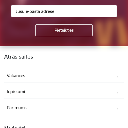
Kājene
Ātrās saites
Vakances
Iepirkumi
Par mums