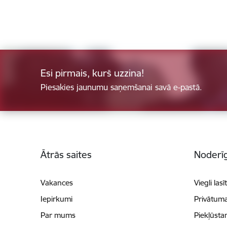
Esi pirmais, kurš uzzina!
Piesakies jaunumu saņemšanai savā e-pastā.
Kājene
Ātrās saites
Noderīg
Vakances
Viegli lasī
Iepirkumi
Privātuma
Par mums
Piekļūsta