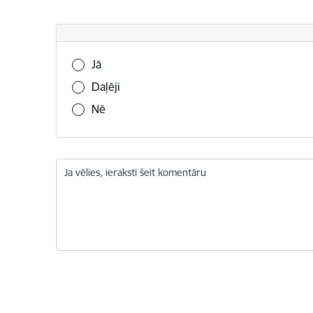
Vai šī informācija bija noderīga?
Jā
Daļēji
Nē
Ja vēlies, ieraksti šeit komentāru