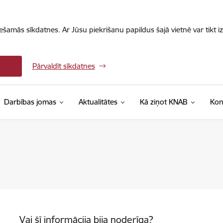
iešamās sīkdatnes. Ar Jūsu piekrišanu papildus šajā vietnē var tikt i
Pārvaldīt sīkdatnes
Darbības jomas
Aktualitātes
Kā ziņot KNAB
Kon
Vai šī informācija bija noderīga?