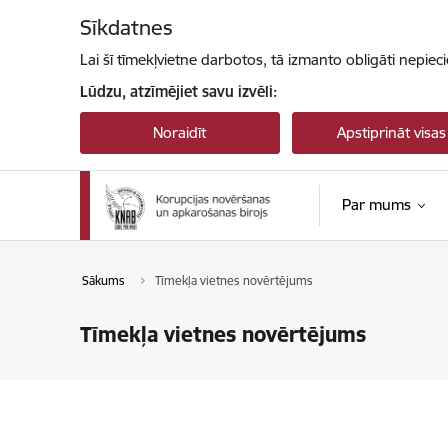
Pāriet uz lapas saturu
Sīkdatnes
Lai šī tīmekļvietne darbotos, tā izmanto obligāti nepiec
Lūdzu, atzīmējiet savu izvēli:
Noraidīt
Apstiprināt visas
Par mums
Sākums
Tīmekļa vietnes novērtējums
Tīmekļa vietnes novērtējums