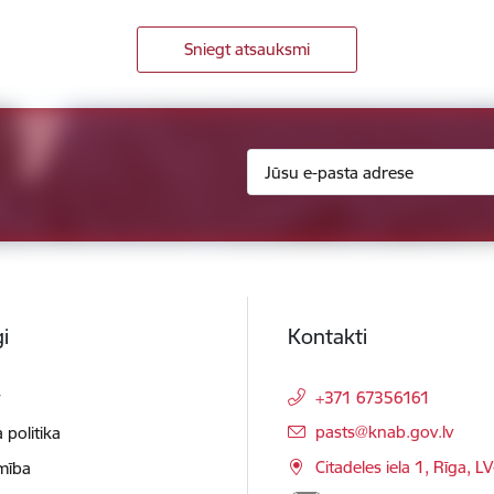
Sniegt atsauksmi
i
Kontakti
t
+371 67356161
E-pasts:
pasts@knab.gov.lv
 politika
Citadeles iela 1, Rīga, L
mība