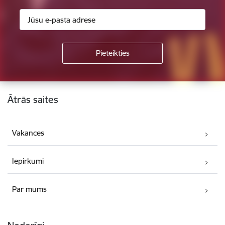
Kājene
Ātrās saites
Vakances
Iepirkumi
Par mums