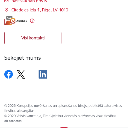
E-pasts:
pasts@knab.gov.lv
Citadeles iela 1, Rīga, LV-1010
Visi kontakti
Sekojiet mums
© 2026 Korupcijas novēršanas un apkarošanas birojs, publicētā satura visas
tiesības aizsargātas.
© 2020 Valsts kanceleja, Tīmekļvietņu vienotās platformas visas tiesības
aizsargātas.