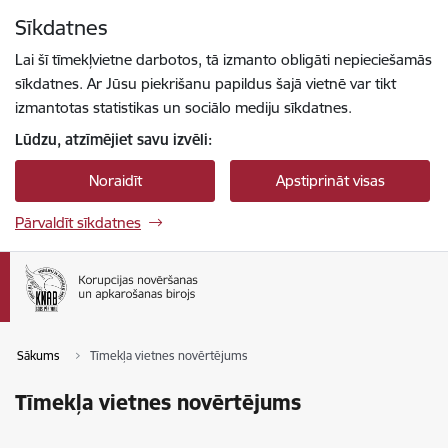
Pāriet uz lapas saturu
Sīkdatnes
Spied
lai meklētu
Enter
Lai šī tīmekļvietne darbotos, tā izmanto obligāti nepieciešamās
sīkdatnes. Ar Jūsu piekrišanu papildus šajā vietnē var tikt
izmantotas statistikas un sociālo mediju sīkdatnes.
Lūdzu, atzīmējiet savu izvēli:
Noraidīt
Apstiprināt visas
Pārvaldīt sīkdatnes
Sākums
Tīmekļa vietnes novērtējums
Tīmekļa vietnes novērtējums