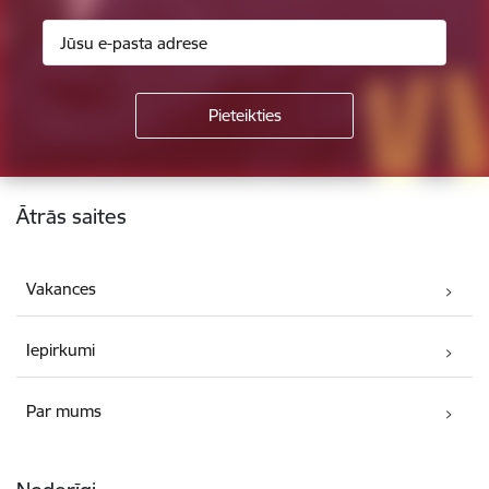
Kājene
Ātrās saites
Vakances
Iepirkumi
Par mums