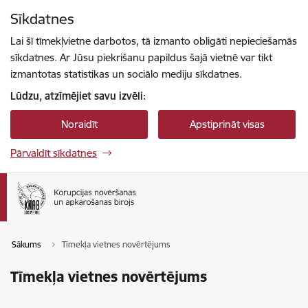
Pāriet uz lapas saturu
Sīkdatnes
Spied
lai meklētu
Enter
Lai šī tīmekļvietne darbotos, tā izmanto obligāti nepieciešamās
sīkdatnes. Ar Jūsu piekrišanu papildus šajā vietnē var tikt
izmantotas statistikas un sociālo mediju sīkdatnes.
Lūdzu, atzīmējiet savu izvēli:
Noraidīt
Apstiprināt visas
Pārvaldīt sīkdatnes
Sākums
Tīmekļa vietnes novērtējums
Tīmekļa vietnes novērtējums