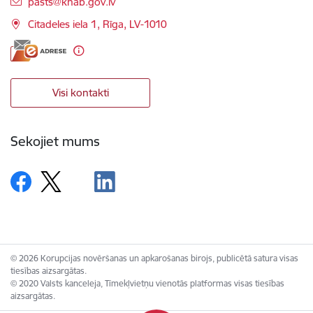
E-pasts:
pasts@knab.gov.lv
Citadeles iela 1, Rīga, LV-1010
Visi kontakti
Sekojiet mums
© 2026 Korupcijas novēršanas un apkarošanas birojs, publicētā satura visas
tiesības aizsargātas.
© 2020 Valsts kanceleja, Tīmekļvietņu vienotās platformas visas tiesības
aizsargātas.