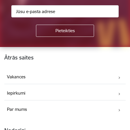
Kājene
Ātrās saites
Vakances
Iepirkumi
Par mums