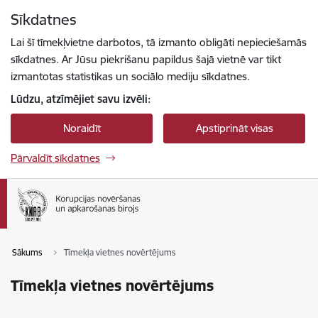
Pāriet uz lapas saturu
Sīkdatnes
Spied
lai meklētu
Enter
Lai šī tīmekļvietne darbotos, tā izmanto obligāti nepieciešamās
sīkdatnes. Ar Jūsu piekrišanu papildus šajā vietnē var tikt
izmantotas statistikas un sociālo mediju sīkdatnes.
Lūdzu, atzīmējiet savu izvēli:
Noraidīt
Apstiprināt visas
Pārvaldīt sīkdatnes
Sākums
Tīmekļa vietnes novērtējums
Tīmekļa vietnes novērtējums