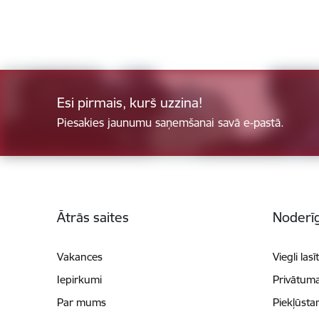
Esi pirmais, kurš uzzina!
Piesakies jaunumu saņemšanai savā e-pastā.
Kājene
Ātrās saites
Noderīg
Vakances
Viegli lasī
Iepirkumi
Privātuma
Par mums
Piekļūsta