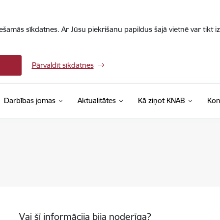
iešamās sīkdatnes. Ar Jūsu piekrišanu papildus šajā vietnē var tikt i
Pārvaldīt sīkdatnes
Darbības jomas
Aktualitātes
Kā ziņot KNAB
Kon
Vai šī informācija bija noderīga?