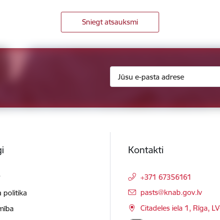
Sniegt atsauksmi
i
Kontakti
t
+371 67356161
E-pasts:
pasts@knab.gov.lv
 politika
Citadeles iela 1, Rīga, L
mība