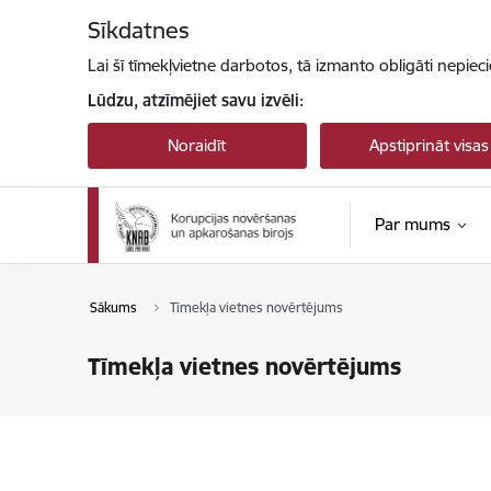
Pāriet uz lapas saturu
Sīkdatnes
Lai šī tīmekļvietne darbotos, tā izmanto obligāti nepiec
Lūdzu, atzīmējiet savu izvēli:
Noraidīt
Apstiprināt visas
Par mums
Sākums
Tīmekļa vietnes novērtējums
Tīmekļa vietnes novērtējums