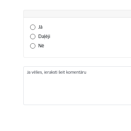
Vai šī informācija bija noderīga?
Jā
Daļēji
Nē
Ja vēlies, ieraksti šeit komentāru