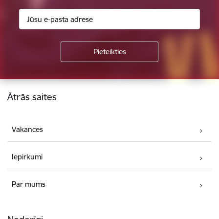
Kājene
Ātrās saites
Vakances
Iepirkumi
Par mums