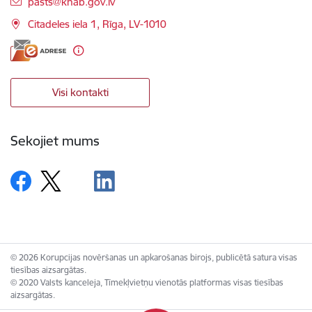
E-pasts:
pasts@knab.gov.lv
Citadeles iela 1, Rīga, LV-1010
Visi kontakti
Sekojiet mums
© 2026 Korupcijas novēršanas un apkarošanas birojs, publicētā satura visas
tiesības aizsargātas.
© 2020 Valsts kanceleja, Tīmekļvietņu vienotās platformas visas tiesības
aizsargātas.