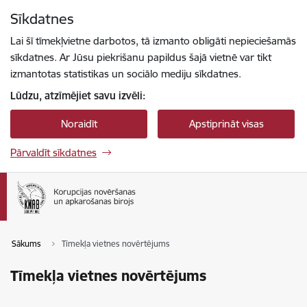
Pāriet uz lapas saturu
Sīkdatnes
Spied
lai meklētu
Enter
Lai šī tīmekļvietne darbotos, tā izmanto obligāti nepieciešamās
sīkdatnes. Ar Jūsu piekrišanu papildus šajā vietnē var tikt
izmantotas statistikas un sociālo mediju sīkdatnes.
Lūdzu, atzīmējiet savu izvēli:
Noraidīt
Apstiprināt visas
Pārvaldīt sīkdatnes
Sākums
Tīmekļa vietnes novērtējums
Tīmekļa vietnes novērtējums