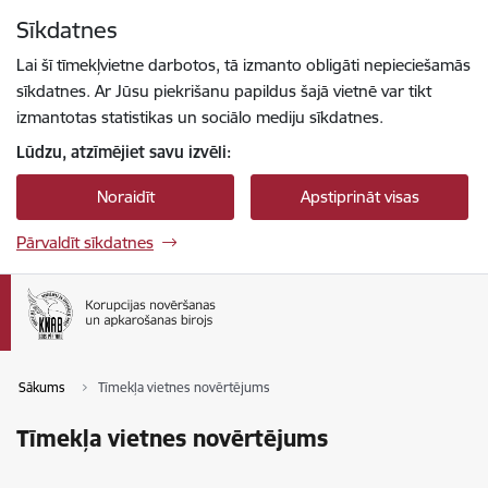
Pāriet uz lapas saturu
Sīkdatnes
Spied
lai meklētu
Enter
Lai šī tīmekļvietne darbotos, tā izmanto obligāti nepieciešamās
sīkdatnes. Ar Jūsu piekrišanu papildus šajā vietnē var tikt
izmantotas statistikas un sociālo mediju sīkdatnes.
Lūdzu, atzīmējiet savu izvēli:
Noraidīt
Apstiprināt visas
Pārvaldīt sīkdatnes
Sākums
Tīmekļa vietnes novērtējums
Tīmekļa vietnes novērtējums