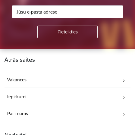
Kājene
Ātrās saites
Vakances
Iepirkumi
Par mums