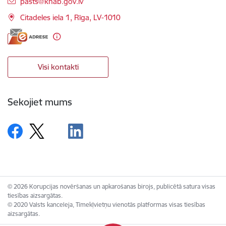
E-pasts:
pasts@knab.gov.lv
Citadeles iela 1, Rīga, LV-1010
Visi kontakti
Sekojiet mums
© 2026 Korupcijas novēršanas un apkarošanas birojs, publicētā satura visas
tiesības aizsargātas.
© 2020 Valsts kanceleja, Tīmekļvietņu vienotās platformas visas tiesības
aizsargātas.