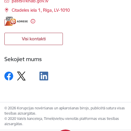
E-pasts:
pasts@knab.gov.lv
Citadeles iela 1, Rīga, LV-1010
Visi kontakti
Sekojiet mums
© 2026 Korupcijas novēršanas un apkarošanas birojs, publicētā satura visas
tiesības aizsargātas.
© 2020 Valsts kanceleja, Tīmekļvietņu vienotās platformas visas tiesības
aizsargātas.