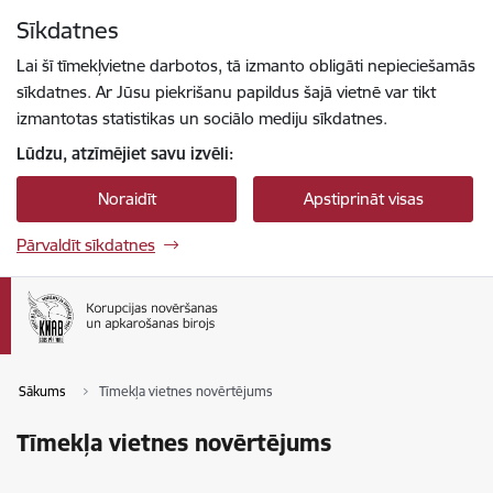
Pāriet uz lapas saturu
Sīkdatnes
Spied
lai meklētu
Enter
Lai šī tīmekļvietne darbotos, tā izmanto obligāti nepieciešamās
sīkdatnes. Ar Jūsu piekrišanu papildus šajā vietnē var tikt
izmantotas statistikas un sociālo mediju sīkdatnes.
Lūdzu, atzīmējiet savu izvēli:
Noraidīt
Apstiprināt visas
Pārvaldīt sīkdatnes
Sākums
Tīmekļa vietnes novērtējums
Tīmekļa vietnes novērtējums