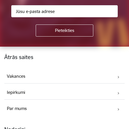
Kājene
Ātrās saites
Vakances
Iepirkumi
Par mums