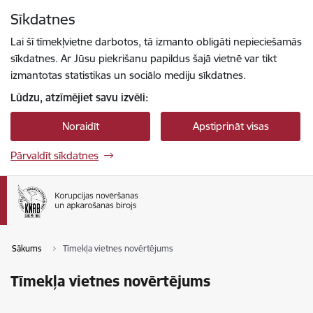
Pāriet uz lapas saturu
Sīkdatnes
Spied
lai meklētu
Enter
Lai šī tīmekļvietne darbotos, tā izmanto obligāti nepieciešamās
sīkdatnes. Ar Jūsu piekrišanu papildus šajā vietnē var tikt
izmantotas statistikas un sociālo mediju sīkdatnes.
Lūdzu, atzīmējiet savu izvēli:
Noraidīt
Apstiprināt visas
Pārvaldīt sīkdatnes
Sākums
Tīmekļa vietnes novērtējums
Tīmekļa vietnes novērtējums