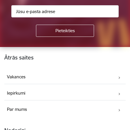
Kājene
Ātrās saites
Vakances
Iepirkumi
Par mums