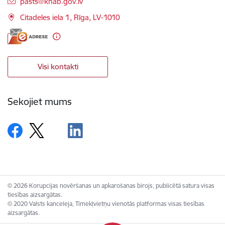
E-pasts:
pasts@knab.gov.lv
Citadeles iela 1, Rīga, LV-1010
Visi kontakti
Sekojiet mums
© 2026 Korupcijas novēršanas un apkarošanas birojs, publicētā satura visas
tiesības aizsargātas.
© 2020 Valsts kanceleja, Tīmekļvietņu vienotās platformas visas tiesības
aizsargātas.