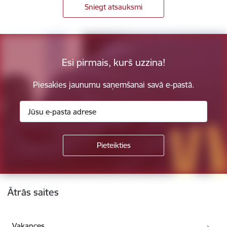
Sniegt atsauksmi
Esi pirmais, kurš uzzina!
Piesakies jaunumu saņemšanai savā e-pastā.
Kājene
Ātrās saites
Vakances