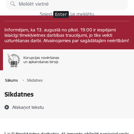
Pāriet uz lapas saturu
Izmaiņas
Spied
lai meklētu
Enter
Informējam, ka 13. augustā no plkst. 19.00 ir iespējami
īslaicīgi tīmekļvietnes darbības traucējumi, jo tiks veikti
uzturēšanas darbi. Atvainojamies par sagādātajām neērtībām!
Sākums
Sīkdatnes
Sīkdatnes
Atskaņot tekstu
Lai šī tīmekļvietne darbotos, tā izmanto obligāti nepieciešamās