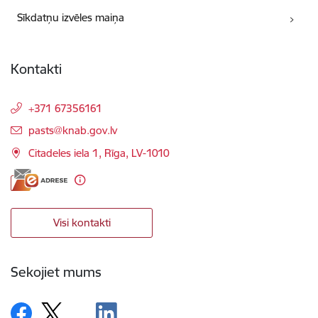
Sīkdatņu izvēles maiņa
Kontakti
+371 67356161
E-pasts:
pasts@knab.gov.lv
Citadeles iela 1, Rīga, LV-1010
Visi kontakti
Sekojiet mums