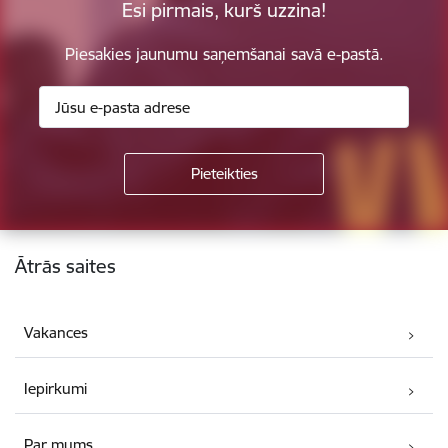
Esi pirmais, kurš uzzina!
Piesakies jaunumu saņemšanai savā e-pastā.
Kājene
Ātrās saites
Vakances
Iepirkumi
Par mums