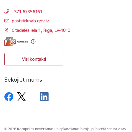
+371 67356161
E-pasts:
pasts@knab.gov.lv
Citadeles iela 1, Rīga, LV-1010
Visi kontakti
Sekojiet mums
© 2026 Korupcijas novēršanas un apkarošanas birojs, publicētā satura visas