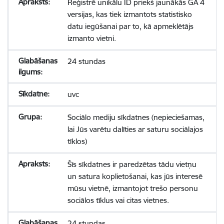
Reģistrē unikālu ID priekš jaunākās GA 4
versijas, kas tiek izmantots statistisko
datu iegūšanai par to, kā apmeklētājs
izmanto vietni.
24 stundas
uvc
Sociālo mediju sīkdatnes (nepieciešamas,
lai Jūs varētu dalīties ar saturu sociālajos
tīklos)
Šīs sīkdatnes ir paredzētas tādu vietņu
un satura koplietošanai, kas jūs interesē
mūsu vietnē, izmantojot trešo personu
sociālos tīklus vai citas vietnes.
24 stundas