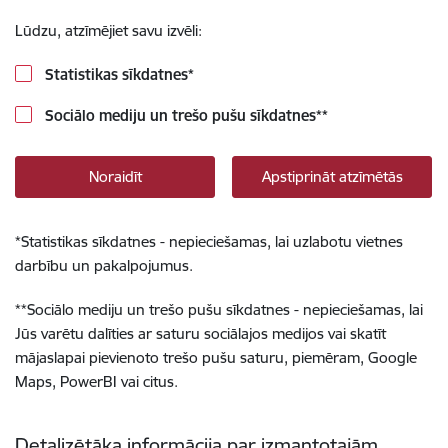
Lūdzu, atzīmējiet savu izvēli:
Statistikas sīkdatnes
*
Sociālo mediju un trešo pušu sīkdatnes
**
Noraidīt
Apstiprināt atzīmētās
*
Statistikas sīkdatnes - nepieciešamas, lai uzlabotu vietnes
darbību un pakalpojumus.
**
Sociālo mediju un trešo pušu sīkdatnes - nepieciešamas, lai
Jūs varētu dalīties ar saturu sociālajos medijos vai skatīt
mājaslapai pievienoto trešo pušu saturu, piemēram, Google
Maps, PowerBI vai citus.
Detalizētāka informācija par izmantotajām