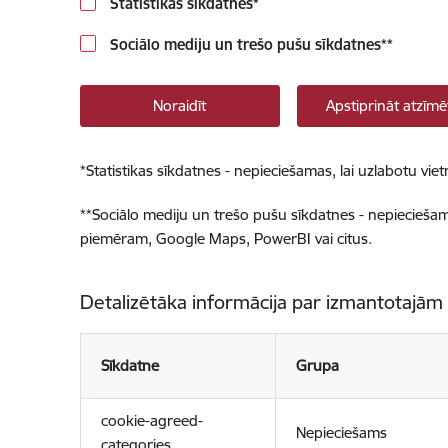
Statistikas sīkdatnes
*
Sociālo mediju un trešo pušu sīkdatnes
**
Noraidīt
Apstiprināt atzīmē
*
Statistikas sīkdatnes - nepieciešamas, lai uzlabotu v
**
Sociālo mediju un trešo pušu sīkdatnes - nepieciešamas
piemēram, Google Maps, PowerBI vai citus.
Detalizētāka informācija par izmantotajām
Sīkdatne
Grupa
cookie-agreed-
Nepieciešams
categories