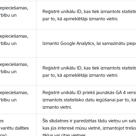
nepieciešamas,
Reģistrē unikālu ID, kas tiek izmantots statist
arbību un
par to, kā apmeklētājs izmanto vietni.
nepieciešamas,
arbību un
Izmanto Google Analytics, lai samazinātu piep
nepieciešamas,
Reģistrē unikālu ID, kas tiek izmantots statist
arbību un
par to, kā apmeklētājs izmanto vietni.
nepieciešamas,
Reģistrē unikālu ID priekš jaunākās GA 4 versij
arbību un
izmantots statistisko datu iegūšanai par to, k
izmanto vietni.
es
Šīs sīkdatnes ir paredzētas tādu vietņu un sat
varētu dalīties
kas jūs interesē mūsu vietnē, izmantojot treš
los)
tīklus vai citas vietnes.