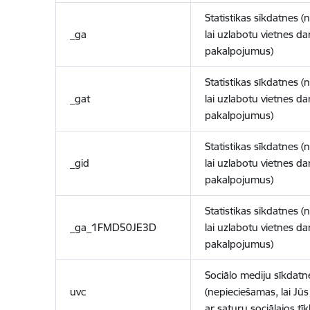
Statistikas sīkdatnes (
_ga
lai uzlabotu vietnes d
pakalpojumus)
Statistikas sīkdatnes (
_gat
lai uzlabotu vietnes d
pakalpojumus)
Statistikas sīkdatnes (
_gid
lai uzlabotu vietnes d
pakalpojumus)
Statistikas sīkdatnes (
_ga_1FMD50JE3D
lai uzlabotu vietnes d
pakalpojumus)
Sociālo mediju sīkdatn
uvc
(nepieciešamas, lai Jūs 
ar saturu sociālajos tīk