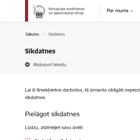
Pāriet uz lapas saturu
Par mums
Sākums
Sīkdatnes
Sīkdatnes
Atskaņot tekstu
Lai šī tīmekļvietne darbotos, tā izmanto obligāti nepiec
sīkdatnes.
Pielāgot sīkdatnes
Lūdzu, atzīmējiet savu izvēli: