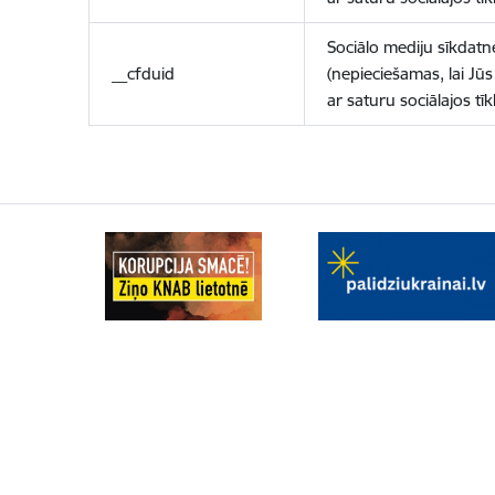
Sociālo mediju sīkdatn
__cfduid
(nepieciešamas, lai Jūs 
ar saturu sociālajos tīk