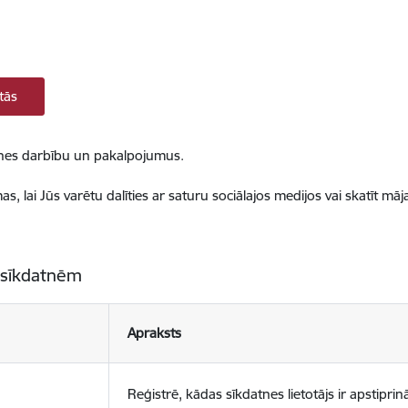
tās
ietnes darbību un pakalpojumus.
, lai Jūs varētu dalīties ar saturu sociālajos medijos vai skatīt mā
 sīkdatnēm
Apraksts
Reģistrē, kādas sīkdatnes lietotājs ir apstiprinā