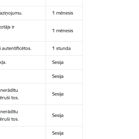
 paziņojumu.
1 mēnesis
otājs ir
1 mēnesis
 autentificētos.
1 stunda
kļa.
Sesija
Sesija
 nerādītu
Sesija
ēruši tos.
 nerādītu
Sesija
ēruši tos.
Sesija