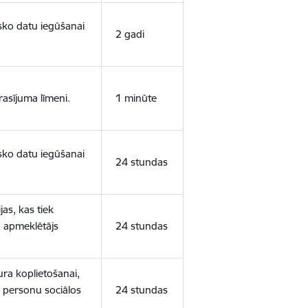
isko datu iegūšanai
2 gadi
rasījuma līmeni.
1 minūte
isko datu iegūšanai
24 stundas
as, kas tiek
ā apmeklētājs
24 stundas
ura koplietošanai,
o personu sociālos
24 stundas