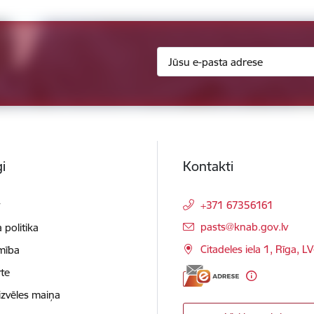
i
Kontakti
t
+371 67356161
E-pasts:
pasts@knab.gov.lv
 politika
Citadeles iela 1, Rīga, L
mība
te
izvēles maiņa