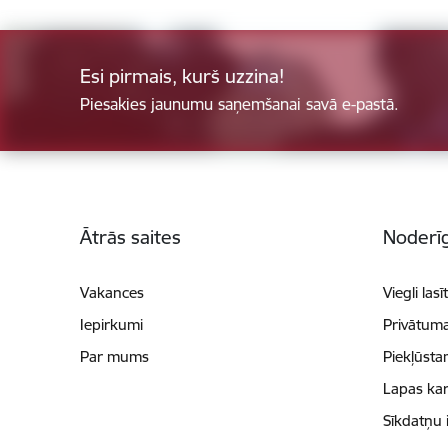
Esi pirmais, kurš uzzina!
Piesakies jaunumu saņemšanai savā e-pastā.
Kājene
Ātrās saites
Noderīg
Vakances
Viegli lasī
Iepirkumi
Privātuma
Par mums
Piekļūsta
Lapas kar
Sīkdatņu 