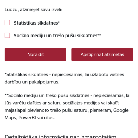
Lūdzu, atzīmējiet savu izvēli:
Statistikas sīkdatnes
*
Sociālo mediju un trešo pušu sīkdatnes
**
Noraidīt
Apstiprināt atzīmētās
*
Statistikas sīkdatnes - nepieciešamas, lai uzlabotu vietnes
darbību un pakalpojumus.
**
Sociālo mediju un trešo pušu sīkdatnes - nepieciešamas, lai
Jūs varētu dalīties ar saturu sociālajos medijos vai skatīt
mājaslapai pievienoto trešo pušu saturu, piemēram, Google
Maps, PowerBI vai citus.
Detalizētāka informācija par izmantotajām