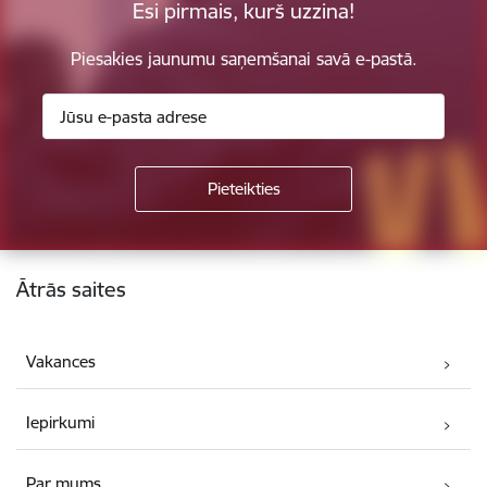
Esi pirmais, kurš uzzina!
Piesakies jaunumu saņemšanai savā e-pastā.
Kājene
Ātrās saites
Vakances
Iepirkumi
Par mums