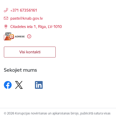
+371 67356161
E-pasts:
pasts@knab.gov.lv
Citadeles iela 1, Rīga, LV-1010
Visi kontakti
Sekojiet mums
© 2026 Korupcijas novēršanas un apkarošanas birojs, publicētā satura visas