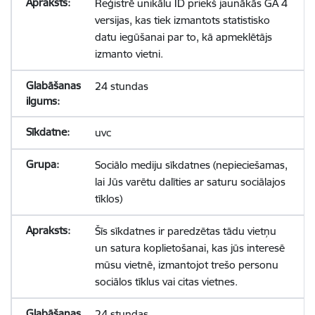
Reģistrē unikālu ID priekš jaunākās GA 4
versijas, kas tiek izmantots statistisko
datu iegūšanai par to, kā apmeklētājs
izmanto vietni.
24 stundas
uvc
Sociālo mediju sīkdatnes (nepieciešamas,
lai Jūs varētu dalīties ar saturu sociālajos
tīklos)
Šīs sīkdatnes ir paredzētas tādu vietņu
un satura koplietošanai, kas jūs interesē
mūsu vietnē, izmantojot trešo personu
sociālos tīklus vai citas vietnes.
24 stundas