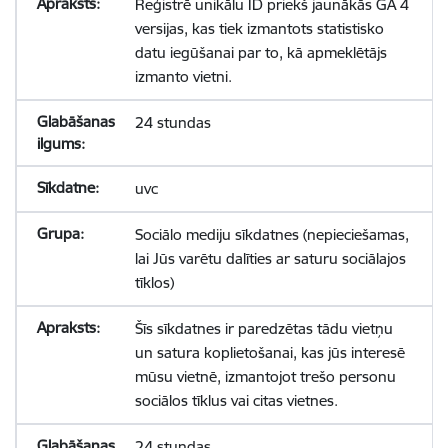
Reģistrē unikālu ID priekš jaunākās GA 4
versijas, kas tiek izmantots statistisko
datu iegūšanai par to, kā apmeklētājs
izmanto vietni.
24 stundas
uvc
Sociālo mediju sīkdatnes (nepieciešamas,
lai Jūs varētu dalīties ar saturu sociālajos
tīklos)
Šīs sīkdatnes ir paredzētas tādu vietņu
un satura koplietošanai, kas jūs interesē
mūsu vietnē, izmantojot trešo personu
sociālos tīklus vai citas vietnes.
24 stundas