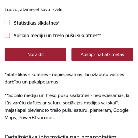
Lūdzu, atzīmējiet savu izvēli:
Statistikas sīkdatnes
*
Sociālo mediju un trešo pušu sīkdatnes
**
Noraidīt
Apstiprināt atzīmētās
*
Statistikas sīkdatnes - nepieciešamas, lai uzlabotu vietnes
darbību un pakalpojumus.
**
Sociālo mediju un trešo pušu sīkdatnes - nepieciešamas, lai
Jūs varētu dalīties ar saturu sociālajos medijos vai skatīt
mājaslapai pievienoto trešo pušu saturu, piemēram, Google
Maps, PowerBI vai citus.
Detalizētāka informācija par izmantotajām