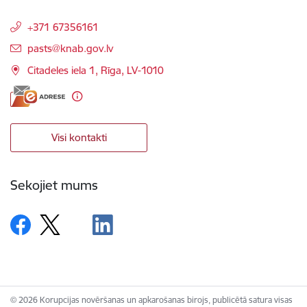
+371 67356161
E-pasts:
pasts@knab.gov.lv
Citadeles iela 1, Rīga, LV-1010
Visi kontakti
Sekojiet mums
© 2026 Korupcijas novēršanas un apkarošanas birojs, publicētā satura visas