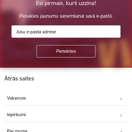
Esi pirmais, kurš uzzina!
Piesakies jaunumu saņemšanai savā e-pastā.
Kājene
Ātrās saites
Vakances
Iepirkumi
Par mums