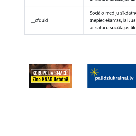
Sociālo mediju sīkdatn
__cfduid
(nepieciešamas, lai Jūs 
ar saturu sociālajos tīk