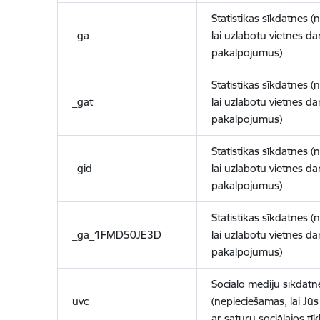
Statistikas sīkdatnes (
_ga
lai uzlabotu vietnes d
pakalpojumus)
Statistikas sīkdatnes (
_gat
lai uzlabotu vietnes d
pakalpojumus)
Statistikas sīkdatnes (
_gid
lai uzlabotu vietnes d
pakalpojumus)
Statistikas sīkdatnes (
_ga_1FMD50JE3D
lai uzlabotu vietnes d
pakalpojumus)
Sociālo mediju sīkdatn
uvc
(nepieciešamas, lai Jūs 
ar saturu sociālajos tīk