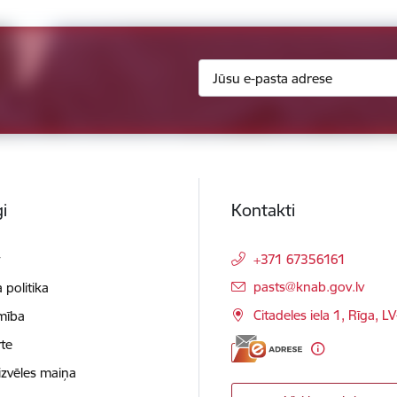
i
Kontakti
t
+371 67356161
E-pasts:
pasts@knab.gov.lv
 politika
Citadeles iela 1, Rīga, L
mība
te
izvēles maiņa