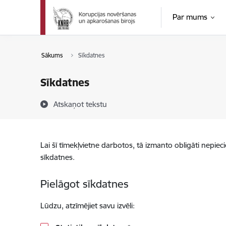
Pāriet uz lapas saturu
Par mums
Sākums
Sīkdatnes
Sīkdatnes
Atskaņot tekstu
Lai šī tīmekļvietne darbotos, tā izmanto obligāti nepiec
sīkdatnes.
Pielāgot sīkdatnes
Lūdzu, atzīmējiet savu izvēli: