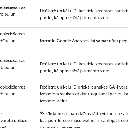
nepieciešamas,
Reģistrē unikālu ID, kas tiek izmantots statist
arbību un
par to, kā apmeklētājs izmanto vietni.
nepieciešamas,
arbību un
Izmanto Google Analytics, lai samazinātu piep
nepieciešamas,
Reģistrē unikālu ID, kas tiek izmantots statist
arbību un
par to, kā apmeklētājs izmanto vietni.
nepieciešamas,
Reģistrē unikālu ID priekš jaunākās GA 4 versij
arbību un
izmantots statistisko datu iegūšanai par to, k
izmanto vietni.
es
Šīs sīkdatnes ir paredzētas tādu vietņu un sat
varētu dalīties
kas jūs interesē mūsu vietnē, izmantojot treš
los)
tīklus vai citas vietnes.