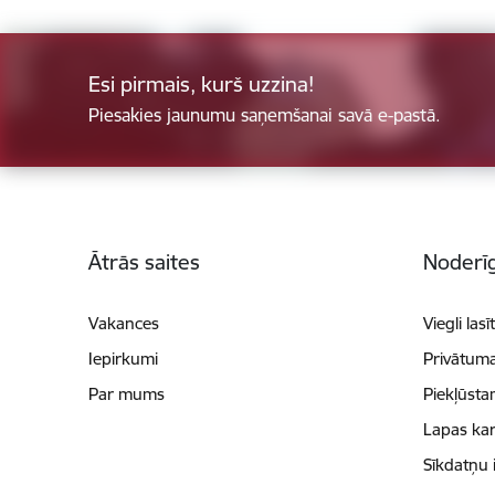
Esi pirmais, kurš uzzina!
Piesakies jaunumu saņemšanai savā e-pastā.
Kājene
Ātrās saites
Noderīg
Vakances
Viegli lasī
Iepirkumi
Privātuma
Par mums
Piekļūsta
Lapas kar
Sīkdatņu 