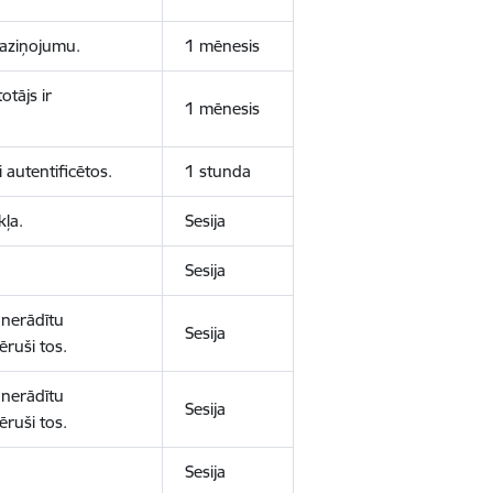
 paziņojumu.
1 mēnesis
otājs ir
1 mēnesis
 autentificētos.
1 stunda
kļa.
Sesija
Sesija
 nerādītu
Sesija
ēruši tos.
 nerādītu
Sesija
ēruši tos.
Sesija