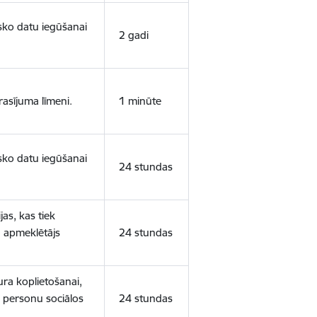
isko datu iegūšanai
2 gadi
rasījuma līmeni.
1 minūte
isko datu iegūšanai
24 stundas
as, kas tiek
ā apmeklētājs
24 stundas
ura koplietošanai,
o personu sociālos
24 stundas