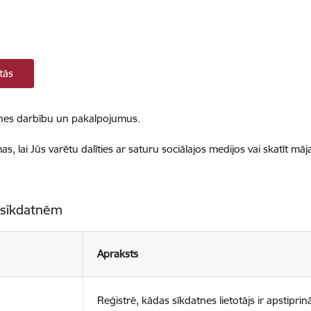
tās
ietnes darbību un pakalpojumus.
, lai Jūs varētu dalīties ar saturu sociālajos medijos vai skatīt mā
 sīkdatnēm
Apraksts
Reģistrē, kādas sīkdatnes lietotājs ir apstiprinā