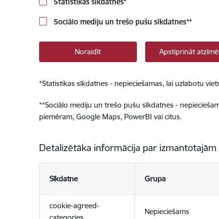
Statistikas sīkdatnes
*
Sociālo mediju un trešo pušu sīkdatnes
**
Noraidīt
Apstiprināt atzīmē
*
Statistikas sīkdatnes - nepieciešamas, lai uzlabotu v
**
Sociālo mediju un trešo pušu sīkdatnes - nepieciešamas
piemēram, Google Maps, PowerBI vai citus.
Detalizētāka informācija par izmantotajām
Sīkdatne
Grupa
cookie-agreed-
Nepieciešams
categories