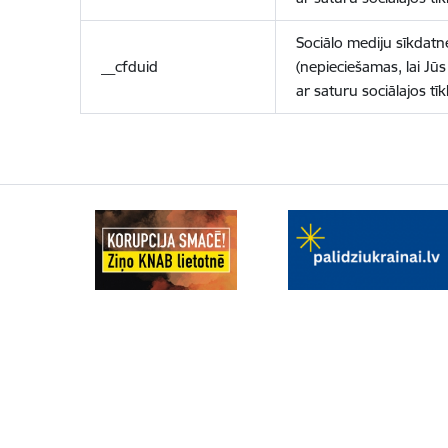
Sociālo mediju sīkdatn
__cfduid
(nepieciešamas, lai Jūs 
ar saturu sociālajos tīk