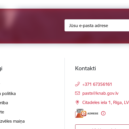
i
Kontakti
t
+371 67356161
E-pasts:
pasts@knab.gov.lv
 politika
Citadeles iela 1, Rīga, L
mība
te
izvēles maiņa