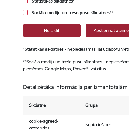
Statistikas sīkdatnes
*
Sociālo mediju un trešo pušu sīkdatnes
**
Noraidīt
Apstiprināt atzīmē
*
Statistikas sīkdatnes - nepieciešamas, lai uzlabotu v
**
Sociālo mediju un trešo pušu sīkdatnes - nepieciešamas
piemēram, Google Maps, PowerBI vai citus.
Detalizētāka informācija par izmantotajām
Sīkdatne
Grupa
cookie-agreed-
Nepieciešams
categories