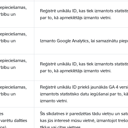
nepieciešamas,
Reģistrē unikālu ID, kas tiek izmantots statist
arbību un
par to, kā apmeklētājs izmanto vietni.
nepieciešamas,
arbību un
Izmanto Google Analytics, lai samazinātu piep
nepieciešamas,
Reģistrē unikālu ID, kas tiek izmantots statist
arbību un
par to, kā apmeklētājs izmanto vietni.
nepieciešamas,
Reģistrē unikālu ID priekš jaunākās GA 4 versij
arbību un
izmantots statistisko datu iegūšanai par to, k
izmanto vietni.
es
Šīs sīkdatnes ir paredzētas tādu vietņu un sat
varētu dalīties
kas jūs interesē mūsu vietnē, izmantojot treš
los)
tīklus vai citas vietnes.