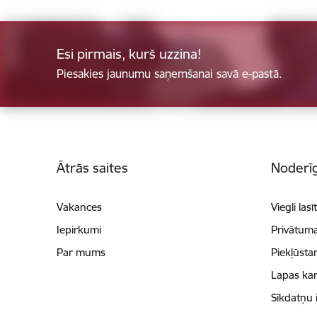
Esi pirmais, kurš uzzina!
Piesakies jaunumu saņemšanai savā e-pastā.
Kājene
Ātrās saites
Noderīg
Vakances
Viegli lasī
Iepirkumi
Privātuma
Par mums
Piekļūsta
Lapas kar
Sīkdatņu 