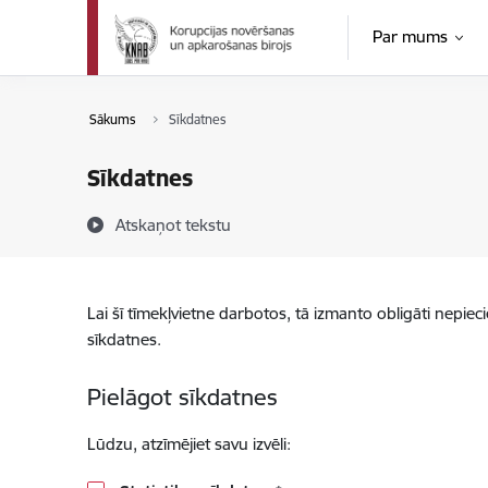
Pāriet uz lapas saturu
Par mums
Sākums
Sīkdatnes
Sīkdatnes
Atskaņot tekstu
Lai šī tīmekļvietne darbotos, tā izmanto obligāti nepiec
sīkdatnes.
Pielāgot sīkdatnes
Lūdzu, atzīmējiet savu izvēli: