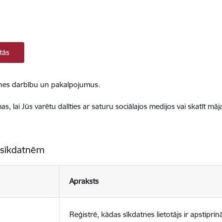
tās
ietnes darbību un pakalpojumus.
, lai Jūs varētu dalīties ar saturu sociālajos medijos vai skatīt mā
 sīkdatnēm
Apraksts
Reģistrē, kādas sīkdatnes lietotājs ir apstiprinā