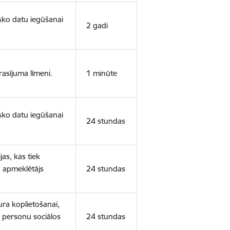
isko datu iegūšanai
2 gadi
rasījuma līmeni.
1 minūte
isko datu iegūšanai
24 stundas
as, kas tiek
ā apmeklētājs
24 stundas
ura koplietošanai,
o personu sociālos
24 stundas