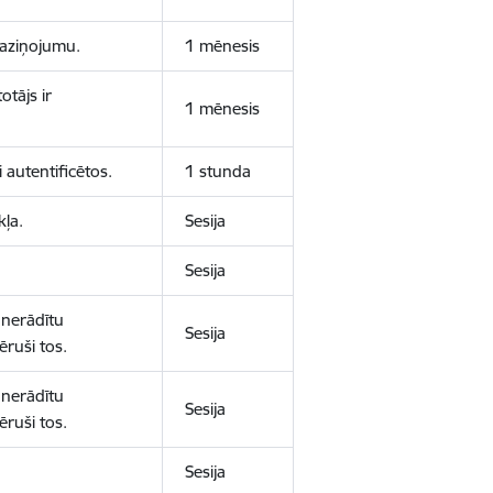
 paziņojumu.
1 mēnesis
otājs ir
1 mēnesis
 autentificētos.
1 stunda
kļa.
Sesija
Sesija
 nerādītu
Sesija
ēruši tos.
 nerādītu
Sesija
ēruši tos.
Sesija