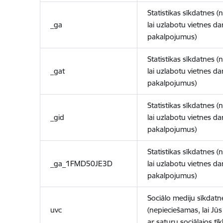
Statistikas sīkdatnes (
_ga
lai uzlabotu vietnes d
pakalpojumus)
Statistikas sīkdatnes (
_gat
lai uzlabotu vietnes d
pakalpojumus)
Statistikas sīkdatnes (
_gid
lai uzlabotu vietnes d
pakalpojumus)
Statistikas sīkdatnes (
_ga_1FMD50JE3D
lai uzlabotu vietnes d
pakalpojumus)
Sociālo mediju sīkdatn
uvc
(nepieciešamas, lai Jūs 
ar saturu sociālajos tīk