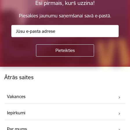
Esi pirmais, kurš uzzina!
Piesakies jaunumu saņemšanai savā e-pastā.
Kājene
Ātrās saites
Vakances
Iepirkumi
Par mums