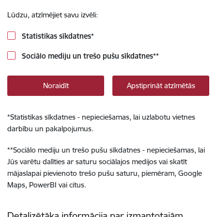
Lūdzu, atzīmējiet savu izvēli:
Statistikas sīkdatnes
*
Sociālo mediju un trešo pušu sīkdatnes
**
Noraidīt
Apstiprināt atzīmētās
*
Statistikas sīkdatnes - nepieciešamas, lai uzlabotu vietnes
darbību un pakalpojumus.
**
Sociālo mediju un trešo pušu sīkdatnes - nepieciešamas, lai
Jūs varētu dalīties ar saturu sociālajos medijos vai skatīt
mājaslapai pievienoto trešo pušu saturu, piemēram, Google
Maps, PowerBI vai citus.
Detalizētāka informācija par izmantotajām