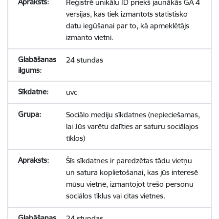
Reģistrē unikālu ID priekš jaunākās GA 4
versijas, kas tiek izmantots statistisko
datu iegūšanai par to, kā apmeklētājs
izmanto vietni.
24 stundas
uvc
Sociālo mediju sīkdatnes (nepieciešamas,
lai Jūs varētu dalīties ar saturu sociālajos
tīklos)
Šīs sīkdatnes ir paredzētas tādu vietņu
un satura koplietošanai, kas jūs interesē
mūsu vietnē, izmantojot trešo personu
sociālos tīklus vai citas vietnes.
24 stundas