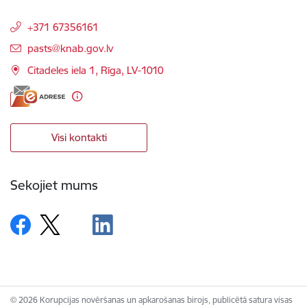
+371 67356161
E-pasts:
pasts@knab.gov.lv
Citadeles iela 1, Rīga, LV-1010
Visi kontakti
Sekojiet mums
© 2026 Korupcijas novēršanas un apkarošanas birojs, publicētā satura visas