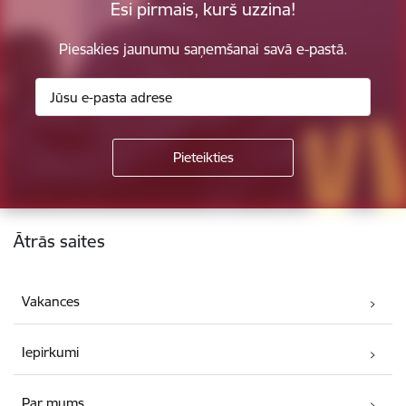
Esi pirmais, kurš uzzina!
Piesakies jaunumu saņemšanai savā e-pastā.
Kājene
Ātrās saites
Vakances
Iepirkumi
Par mums