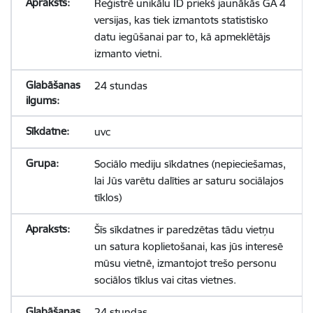
Reģistrē unikālu ID priekš jaunākās GA 4
versijas, kas tiek izmantots statistisko
datu iegūšanai par to, kā apmeklētājs
izmanto vietni.
24 stundas
uvc
Sociālo mediju sīkdatnes (nepieciešamas,
lai Jūs varētu dalīties ar saturu sociālajos
tīklos)
Šīs sīkdatnes ir paredzētas tādu vietņu
un satura koplietošanai, kas jūs interesē
mūsu vietnē, izmantojot trešo personu
sociālos tīklus vai citas vietnes.
24 stundas