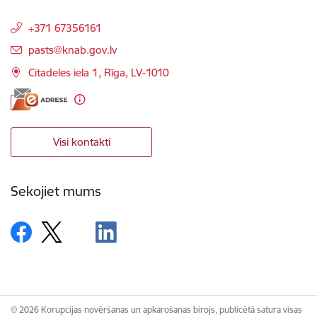
+371 67356161
E-pasts:
pasts@knab.gov.lv
Citadeles iela 1, Rīga, LV-1010
Visi kontakti
Sekojiet mums
© 2026 Korupcijas novēršanas un apkarošanas birojs, publicētā satura visas