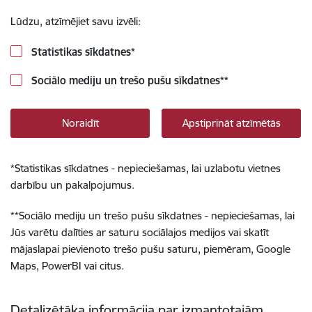
Lūdzu, atzīmējiet savu izvēli:
Statistikas sīkdatnes
*
Sociālo mediju un trešo pušu sīkdatnes
**
Noraidīt
Apstiprināt atzīmētās
*
Statistikas sīkdatnes - nepieciešamas, lai uzlabotu vietnes
darbību un pakalpojumus.
**
Sociālo mediju un trešo pušu sīkdatnes - nepieciešamas, lai
Jūs varētu dalīties ar saturu sociālajos medijos vai skatīt
mājaslapai pievienoto trešo pušu saturu, piemēram, Google
Maps, PowerBI vai citus.
Detalizētāka informācija par izmantotajām