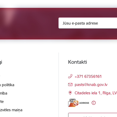
i
Kontakti
t
+371 67356161
E-pasts:
pasts@knab.gov.lv
 politika
Citadeles iela 1, Rīga, L
mība
te
izvēles maiņa