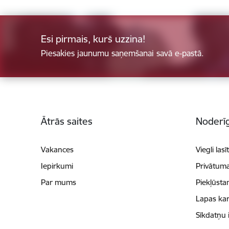
Esi pirmais, kurš uzzina!
Piesakies jaunumu saņemšanai savā e-pastā.
Kājene
Ātrās saites
Noderīg
Vakances
Viegli lasī
Iepirkumi
Privātuma
Par mums
Piekļūsta
Lapas kar
Sīkdatņu 