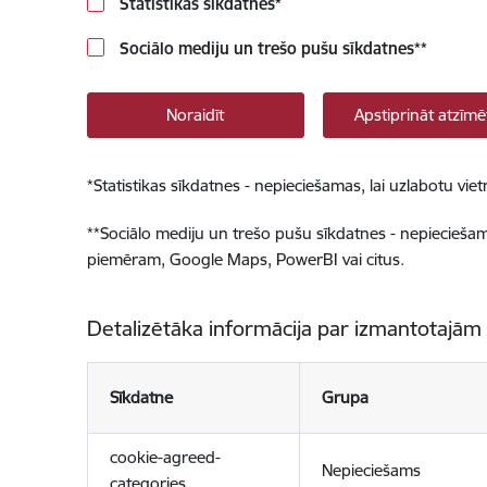
Statistikas sīkdatnes
*
Sociālo mediju un trešo pušu sīkdatnes
**
Noraidīt
Apstiprināt atzīmē
*
Statistikas sīkdatnes - nepieciešamas, lai uzlabotu v
**
Sociālo mediju un trešo pušu sīkdatnes - nepieciešamas
piemēram, Google Maps, PowerBI vai citus.
Detalizētāka informācija par izmantotajām
Sīkdatne
Grupa
cookie-agreed-
Nepieciešams
categories