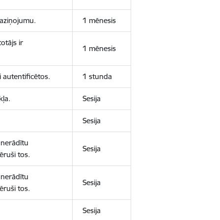
 paziņojumu.
1 mēnesis
otājs ir
1 mēnesis
 autentificētos.
1 stunda
kļa.
Sesija
Sesija
 nerādītu
Sesija
ēruši tos.
 nerādītu
Sesija
ēruši tos.
Sesija