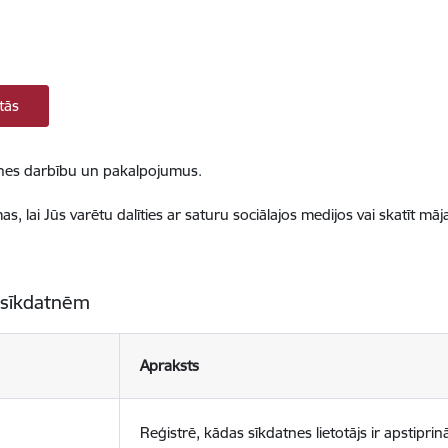
tās
ietnes darbību un pakalpojumus.
, lai Jūs varētu dalīties ar saturu sociālajos medijos vai skatīt mā
 sīkdatnēm
Apraksts
Reģistrē, kādas sīkdatnes lietotājs ir apstiprinā