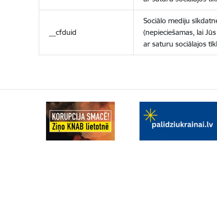
Sociālo mediju sīkdatn
__cfduid
(nepieciešamas, lai Jūs 
ar saturu sociālajos tīk