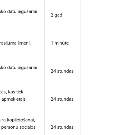
isko datu iegūšanai
2 gadi
rasījuma līmeni.
1 minūte
isko datu iegūšanai
24 stundas
as, kas tiek
ā apmeklētājs
24 stundas
ura koplietošanai,
o personu sociālos
24 stundas