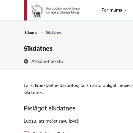
Pāriet uz lapas saturu
Par mums
Sākums
Sīkdatnes
Sīkdatnes
Atskaņot tekstu
Lai šī tīmekļvietne darbotos, tā izmanto obligāti nepiec
sīkdatnes.
Pielāgot sīkdatnes
Lūdzu, atzīmējiet savu izvēli: