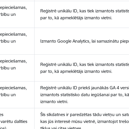
nepieciešamas,
Reģistrē unikālu ID, kas tiek izmantots statist
arbību un
par to, kā apmeklētājs izmanto vietni.
nepieciešamas,
arbību un
Izmanto Google Analytics, lai samazinātu piep
nepieciešamas,
Reģistrē unikālu ID, kas tiek izmantots statist
arbību un
par to, kā apmeklētājs izmanto vietni.
nepieciešamas,
Reģistrē unikālu ID priekš jaunākās GA 4 versij
arbību un
izmantots statistisko datu iegūšanai par to, k
izmanto vietni.
es
Šīs sīkdatnes ir paredzētas tādu vietņu un sat
varētu dalīties
kas jūs interesē mūsu vietnē, izmantojot treš
los)
tīklus vai citas vietnes.