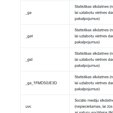
Statistikas sīkdatnes (
_ga
lai uzlabotu vietnes d
pakalpojumus)
Statistikas sīkdatnes (
_gat
lai uzlabotu vietnes d
pakalpojumus)
Statistikas sīkdatnes (
_gid
lai uzlabotu vietnes d
pakalpojumus)
Statistikas sīkdatnes (
_ga_1FMD50JE3D
lai uzlabotu vietnes d
pakalpojumus)
Sociālo mediju sīkdatn
uvc
(nepieciešamas, lai Jūs 
ar saturu sociālajos tīk