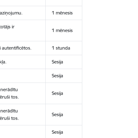
 paziņojumu.
1 mēnesis
otājs ir
1 mēnesis
 autentificētos.
1 stunda
kļa.
Sesija
Sesija
 nerādītu
Sesija
ēruši tos.
 nerādītu
Sesija
ēruši tos.
Sesija