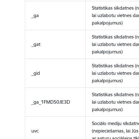
Statistikas sīkdatnes (
_ga
lai uzlabotu vietnes d
pakalpojumus)
Statistikas sīkdatnes (
_gat
lai uzlabotu vietnes d
pakalpojumus)
Statistikas sīkdatnes (
_gid
lai uzlabotu vietnes d
pakalpojumus)
Statistikas sīkdatnes (
_ga_1FMD50JE3D
lai uzlabotu vietnes d
pakalpojumus)
Sociālo mediju sīkdatn
uvc
(nepieciešamas, lai Jūs 
ar saturu sociālajos tīk