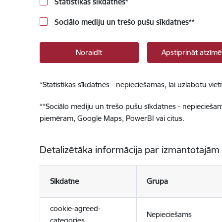
Statistikas sīkdatnes
*
Sociālo mediju un trešo pušu sīkdatnes
**
Noraidīt
Apstiprināt atzīmē
*
Statistikas sīkdatnes - nepieciešamas, lai uzlabotu v
**
Sociālo mediju un trešo pušu sīkdatnes - nepieciešamas
piemēram, Google Maps, PowerBI vai citus.
Detalizētāka informācija par izmantotajām
Sīkdatne
Grupa
cookie-agreed-
Nepieciešams
categories