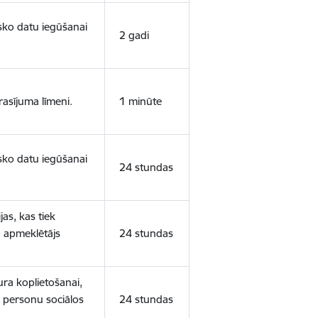
isko datu iegūšanai
2 gadi
rasījuma līmeni.
1 minūte
isko datu iegūšanai
24 stundas
as, kas tiek
ā apmeklētājs
24 stundas
ura koplietošanai,
o personu sociālos
24 stundas