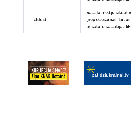
Sociālo mediju sīkdatn
__cfduid
(nepieciešamas, lai Jūs 
ar saturu sociālajos tīk