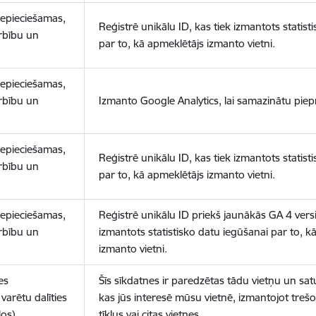
nepieciešamas,
Reģistrē unikālu ID, kas tiek izmantots statist
arbību un
par to, kā apmeklētājs izmanto vietni.
nepieciešamas,
arbību un
Izmanto Google Analytics, lai samazinātu piep
nepieciešamas,
Reģistrē unikālu ID, kas tiek izmantots statist
arbību un
par to, kā apmeklētājs izmanto vietni.
nepieciešamas,
Reģistrē unikālu ID priekš jaunākās GA 4 versij
arbību un
izmantots statistisko datu iegūšanai par to, k
izmanto vietni.
es
Šīs sīkdatnes ir paredzētas tādu vietņu un sat
varētu dalīties
kas jūs interesē mūsu vietnē, izmantojot treš
los)
tīklus vai citas vietnes.