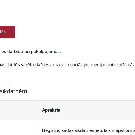
tās
ietnes darbību un pakalpojumus.
, lai Jūs varētu dalīties ar saturu sociālajos medijos vai skatīt mā
 sīkdatnēm
Apraksts
Reģistrē, kādas sīkdatnes lietotājs ir apstiprinā