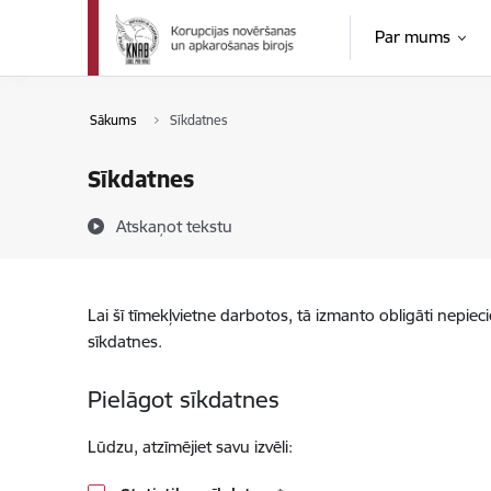
Pāriet uz lapas saturu
Par mums
Sākums
Sīkdatnes
Sīkdatnes
Atskaņot tekstu
Lai šī tīmekļvietne darbotos, tā izmanto obligāti nepiec
sīkdatnes.
Pielāgot sīkdatnes
Lūdzu, atzīmējiet savu izvēli: