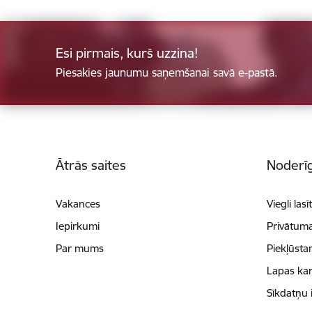
Esi pirmais, kurš uzzina!
Piesakies jaunumu saņemšanai savā e-pastā.
Kājene
Ātrās saites
Noderīg
Vakances
Viegli lasī
Iepirkumi
Privātuma
Par mums
Piekļūsta
Lapas kar
Sīkdatņu 