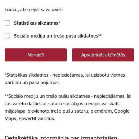
Lūdzu, atzīmējiet savu izvēli:
Statistikas sīkdatnes
*
Sociālo mediju un trešo pušu sīkdatnes
**
Noraidīt
Apstiprināt atzīmētās
*
Statistikas sīkdatnes - nepieciešamas, lai uzlabotu vietnes
darbību un pakalpojumus.
**
Sociālo mediju un trešo pušu sīkdatnes - nepieciešamas, lai
Jūs varētu dalīties ar saturu sociālajos medijos vai skatīt
mājaslapai pievienoto trešo pušu saturu, piemēram, Google
Maps, PowerBI vai citus.
Detalizētāka informācija par izmantotajām