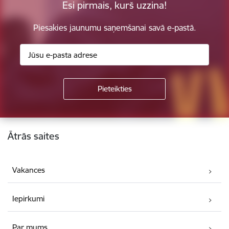
Esi pirmais, kurš uzzina!
Piesakies jaunumu saņemšanai savā e-pastā.
Kājene
Ātrās saites
Vakances
Iepirkumi
Par mums