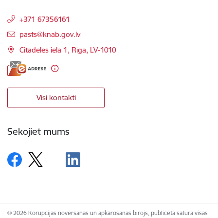
+371 67356161
E-pasts:
pasts@knab.gov.lv
Citadeles iela 1, Rīga, LV-1010
Visi kontakti
Sekojiet mums
© 2026 Korupcijas novēršanas un apkarošanas birojs, publicētā satura visas