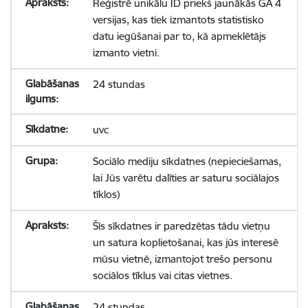
Reģistrē unikālu ID priekš jaunākās GA 4
versijas, kas tiek izmantots statistisko
datu iegūšanai par to, kā apmeklētājs
izmanto vietni.
24 stundas
uvc
Sociālo mediju sīkdatnes (nepieciešamas,
lai Jūs varētu dalīties ar saturu sociālajos
tīklos)
Šīs sīkdatnes ir paredzētas tādu vietņu
un satura koplietošanai, kas jūs interesē
mūsu vietnē, izmantojot trešo personu
sociālos tīklus vai citas vietnes.
24 stundas