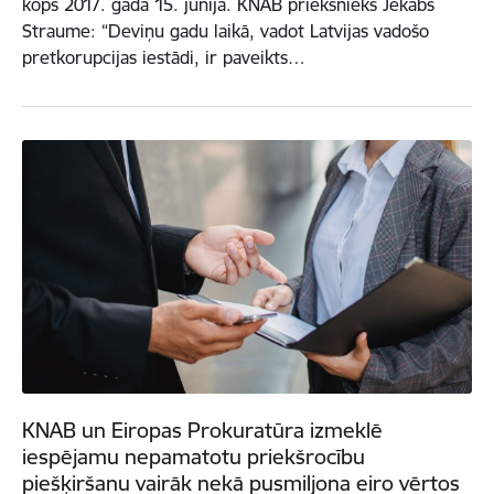
kopš 2017. gada 15. jūnija. KNAB priekšnieks Jēkabs
Straume: “Deviņu gadu laikā, vadot Latvijas vadošo
pretkorupcijas iestādi, ir paveikts…
KNAB un Eiropas Prokuratūra izmeklē
iespējamu nepamatotu priekšrocību
piešķiršanu vairāk nekā pusmiljona eiro vērtos