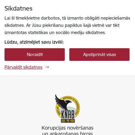
Pāriet uz lapas saturu
Sīkdatnes
Spied
lai meklētu
Enter
Lai šī tīmekļvietne darbotos, tā izmanto obligāti nepieciešamās
sīkdatnes. Ar Jūsu piekrišanu papildus šajā vietnē var tikt
izmantotas statistikas un sociālo mediju sīkdatnes.
Lūdzu, atzīmējiet savu izvēli:
Noraidīt
Apstiprināt visas
Pārvaldīt sīkdatnes
Korupcijas novēršanas un apkarošanas birojs