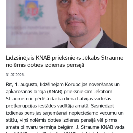
Līdzšinējais KNAB priekšnieks Jēkabs Straume
nolēmis doties izdienas pensijā
31.07.2026.
Rīt, 1. augustā, līdzšinējam Korupcijas novēršanas un
apkarošanas biroja (KNAB) priekšniekam Jēkabam
Straumem ir pēdējā darba diena Latvijas vadošās
pretkorupcijas iestādes vadītāja amatā. Sasniedzot
izdienas pensijas saņemšanai nepieciešamo vecumu un
stāžu, viņš nolēmis doties izdienas pensijā vēl pirms
amata pilnvaru termiņa beigām. J. Straume KNAB vada