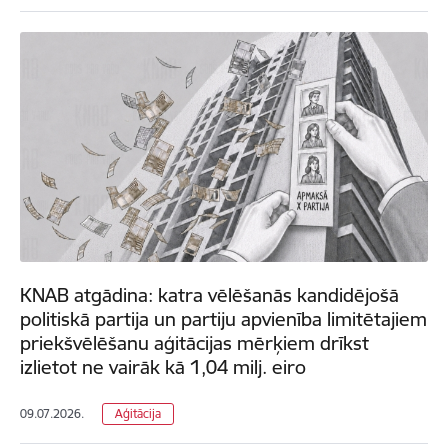
KNAB atgādina: katra vēlēšanās kandidējošā
politiskā partija un partiju apvienība limitētajiem
priekšvēlēšanu aģitācijas mērķiem drīkst
izlietot ne vairāk kā 1,04 milj. eiro
09.07.2026.
Aģitācija