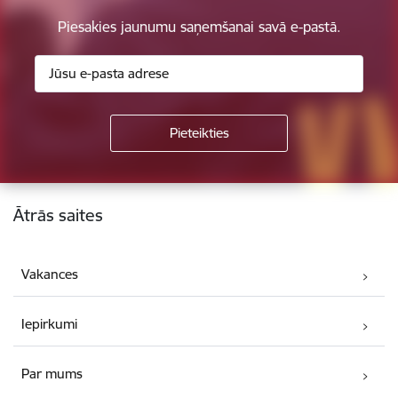
Piesakies jaunumu saņemšanai savā e-pastā.
Kājene
Ātrās saites
Vakances
Iepirkumi
Par mums