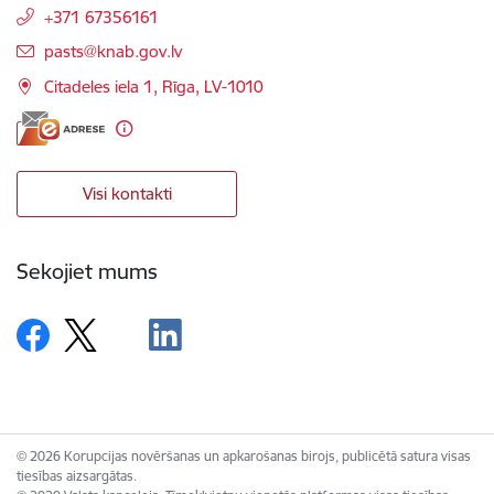
+371 67356161
E-pasts:
pasts@knab.gov.lv
Citadeles iela 1, Rīga, LV-1010
Visi kontakti
Sekojiet mums
© 2026 Korupcijas novēršanas un apkarošanas birojs, publicētā satura visas
tiesības aizsargātas.