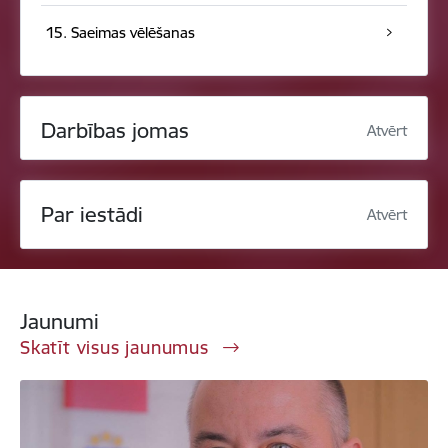
15. Saeimas vēlēšanas
Darbības jomas
Atvērt
Par iestādi
Atvērt
Jaunumi
Skatīt visus jaunumus