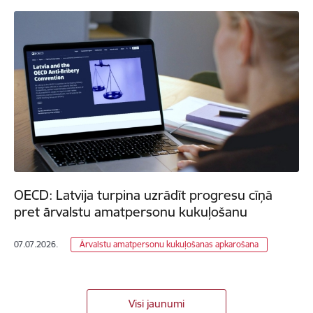
OECD: Latvija turpina uzrādīt progresu cīņā
pret ārvalstu amatpersonu kukuļošanu
07.07.2026.
Ārvalstu amatpersonu kukuļošanas apkarošana
Visi jaunumi