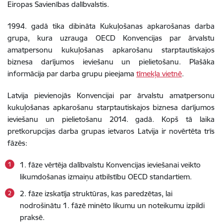
Eiropas Savienības dalībvalstis.
1994. gadā tika dibināta Kukuļošanas apkarošanas darba
grupa, kura uzrauga OECD Konvencijas par ārvalstu
amatpersonu kukuļošanas apkarošanu starptautiskajos
biznesa darījumos ieviešanu un pielietošanu. Plašāka
informācija par darba grupu pieejama
tīmekļa vietnē
.
Latvija pievienojās Konvencijai par ārvalstu amatpersonu
kukuļošanas apkarošanu starptautiskajos biznesa darījumos
ieviešanu un pielietošanu 2014. gadā. Kopš tā laika
pretkorupcijas darba grupas ietvaros Latvija ir novērtēta trīs
fāzēs:
1. fāze vērtēja dalībvalstu Konvencijas ieviešanai veikto
likumdošanas izmaiņu atbilstību OECD standartiem.
2. fāze izskatīja struktūras, kas paredzētas, lai
nodrošinātu 1. fāzē minēto likumu un noteikumu izpildi
praksē.