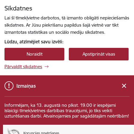
Pāriet uz lapas saturu
Sīkdatnes
Spied
lai meklētu
Enter
Lai šī tīmekļvietne darbotos, tā izmanto obligāti nepieciešamās
sīkdatnes. Ar Jūsu piekrišanu papildus šajā vietnē var tikt
izmantotas statistikas un sociālo mediju sīkdatnes.
Lūdzu, atzīmējiet savu izvēli:
Noraidīt
Apstiprināt visas
Pārvaldīt sīkdatnes
Izmaiņas
Informējam, ka 13. augustā no plkst. 19.00 ir iespējami
īslaicīgi tīmekļvietnes darbības traucējumi, jo tiks veikti
uzturēšanas darbi. Atvainojamies par sagādātajām neērtībām!