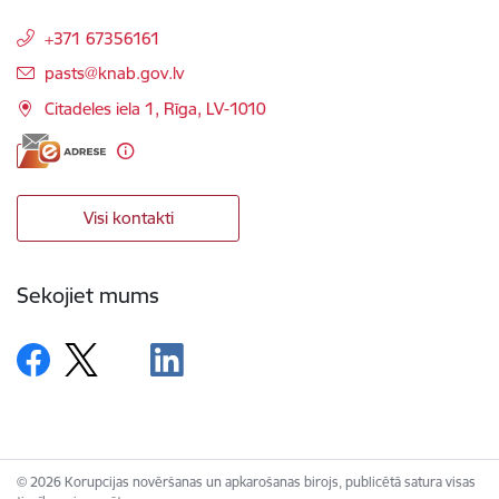
+371 67356161
E-pasts:
pasts@knab.gov.lv
Citadeles iela 1, Rīga, LV-1010
Visi kontakti
Sekojiet mums
© 2026 Korupcijas novēršanas un apkarošanas birojs, publicētā satura visas