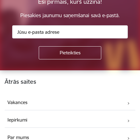
Esi pirmais, kurš uzzina!
Piesakies jaunumu saņemšanai savā e-pastā.
Kājene
Ātrās saites
Vakances
Iepirkumi
Par mums