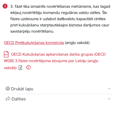
3. fāzē tika izmainīts novērtēšanas mehānisms, kas tagad
iekļauj novērtētāju komandu regulāras valstu vizītes. Šīs
fāzes uzdevums ir uzlabot dalībvalstu kapacitāti cīnīties
pret kukuļošanu starptautiskajos biznesa darījumos caur
savstarpēju novērtēšanu.
OECD
Pretkukuļošanas konvencija
(angļu valodā)
Lejupielādēt:
OECD Kukuļošanas apkarošanas darba grupas (OECD
WGB) 3.fāzes novērtējuma ziņojums par Latviju (angļu
valodā)
Drukāt lapu
Dalīties