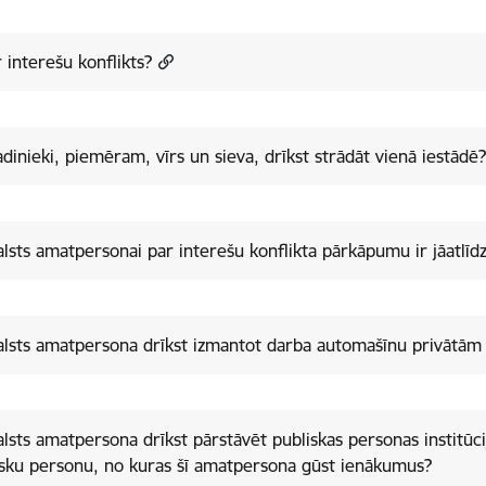
r interešu konflikts?
adinieki, piemēram, vīrs un sieva, drīkst strādāt vienā iestādē
alsts amatpersonai par interešu konflikta pārkāpumu ir jāatlīd
alsts amatpersona drīkst izmantot darba automašīnu privātām
alsts amatpersona drīkst pārstāvēt publiskas personas institūcij
isku personu, no kuras šī amatpersona gūst ienākumus?