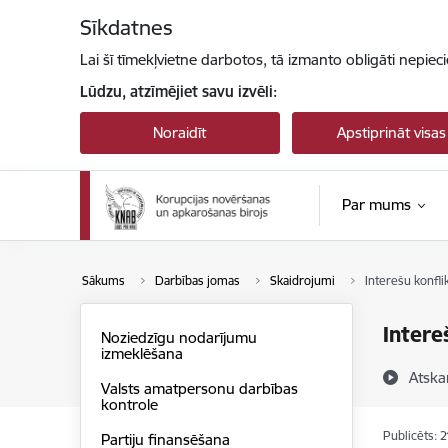
Pāriet uz lapas saturu
Sīkdatnes
Lai šī tīmekļvietne darbotos, tā izmanto obligāti nepiec
Lūdzu, atzīmējiet savu izvēli:
Noraidīt
Apstiprināt visas
Par mums
Sākums
Darbības jomas
Skaidrojumi
Interešu konfli
Intere
Noziedzīgu nodarījumu
izmeklēšana
Atska
Valsts amatpersonu darbības
kontrole
Publicēts: 
Partiju finansēšana