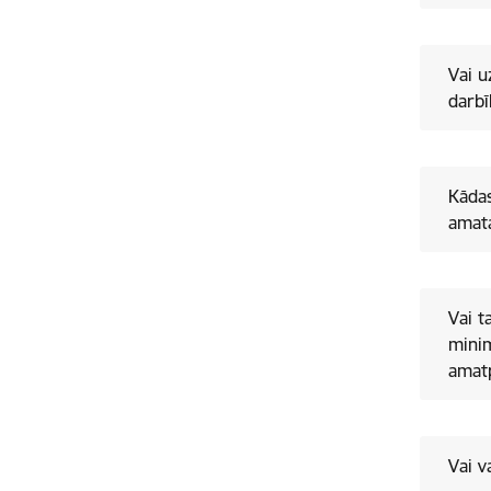
Vai u
darbī
Kādas
amata
Vai t
minim
amatp
Vai v