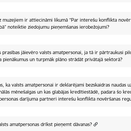
z muzejiem ir attiecināmi likumā “Par interešu konflikta nov
bā” noteiktie ziedojumu pieņemšanas ierobežojumi?
 prasības jāievēro valsts amatpersonai, ja tā ir pārtraukusi pi
 pienākumus un turpmāk plāno strādāt privātajā sektorā?
as, ka valsts amatpersonai ir deklarējami bezskaidras naudas u
ālās mēnešalgas un kas glabājas kredītiestādē, padara šo kred
ersonas darījuma partneri interešu konflikta novēršanas reg
alsts amatpersonas drīkst pieņemt dāvanas?