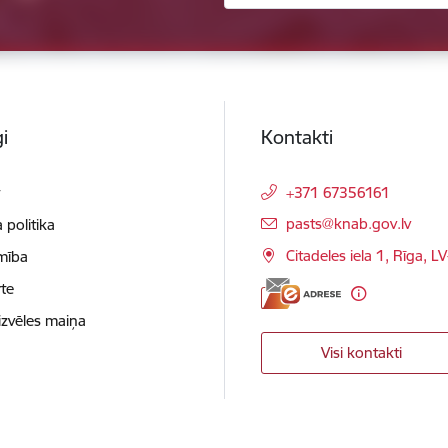
i
Kontakti
t
+371 67356161
E-pasts:
pasts@knab.gov.lv
 politika
Citadeles iela 1, Rīga, L
mība
te
izvēles maiņa
Visi kontakti