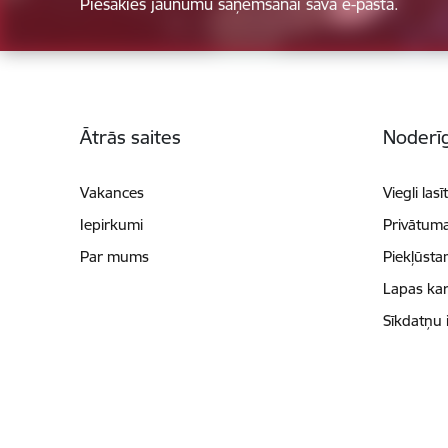
Piesakies jaunumu saņemšanai savā e-pastā.
Kājene
Ātrās saites
Noderīg
Vakances
Viegli lasī
Iepirkumi
Privātuma
Par mums
Piekļūsta
Lapas kar
Sīkdatņu 