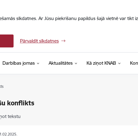
iešamās sīkdatnes. Ar Jūsu piekrišanu papildus šajā vietnē var tikt i
Pārvaldīt sīkdatnes
Darbības jomas
Aktualitātes
Kā ziņot KNAB
Kon
kts
šu konflikts
ņot tekstu
21.02.2025.