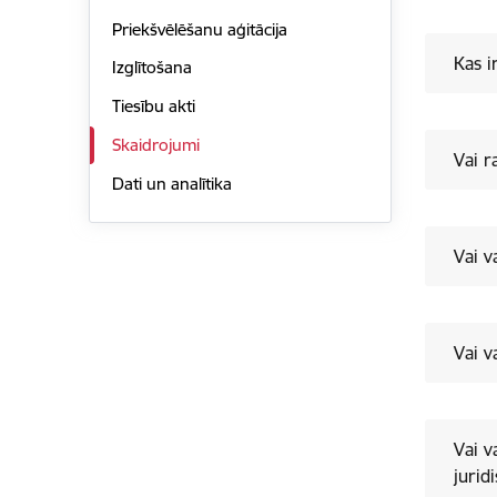
Priekšvēlēšanu aģitācija
Kas i
Izglītošana
Tiesību akti
Skaidrojumi
Vai r
Dati un analītika
Vai v
Vai v
Vai v
jurid