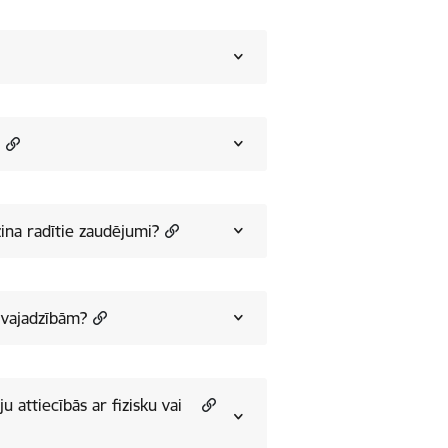
?
zina radītie zaudējumi?
 vajadzībām?
u attiecībās ar fizisku vai