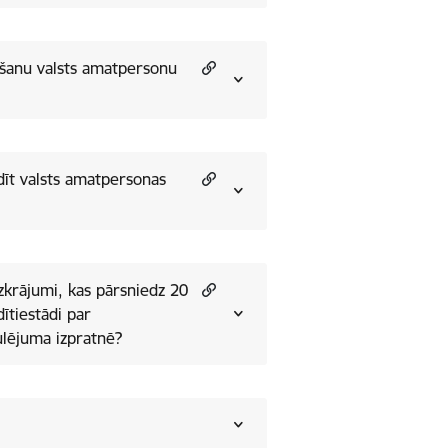
ēršanu valsts amatpersonu
ldīt valsts amatpersonas
zkrājumi, kas pārsniedz 20
ītiestādi par
ulējuma izpratnē?