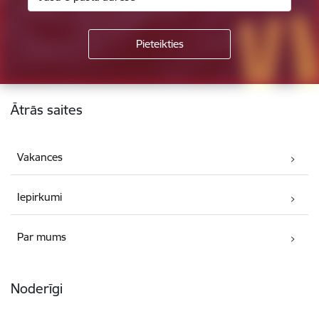
Kājene
Ātrās saites
Vakances
Iepirkumi
Par mums
Noderīgi