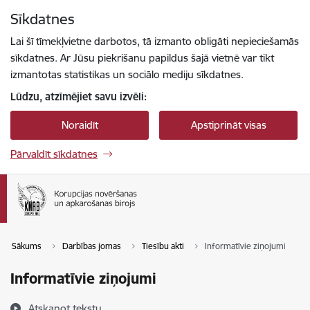
Pāriet uz lapas saturu
Sīkdatnes
Spied
lai meklētu
Enter
Lai šī tīmekļvietne darbotos, tā izmanto obligāti nepieciešamās
sīkdatnes. Ar Jūsu piekrišanu papildus šajā vietnē var tikt
izmantotas statistikas un sociālo mediju sīkdatnes.
Lūdzu, atzīmējiet savu izvēli:
Noraidīt
Apstiprināt visas
Pārvaldīt sīkdatnes
Sākums
Darbības jomas
Tiesību akti
Informatīvie ziņojumi
Informatīvie ziņojumi
Atskaņot tekstu