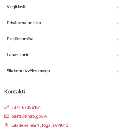
Viegli lasīt
Privātuma politika
Piekļūstamība
Lapas karte
Sīkdatņu izvēles maiņa
Kontakti
+371 67356161
E-pasts:
pasts@knab.gov.lv
Citadeles iela 1, Rīga, LV-1010