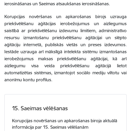
ierosināšanas un Saeimas atsaukšanas ierosināšanas.
Korupcijas novēršanas un apkarošanas birojs uzrauga
priekšvēlēšanu aģitācijas ierobežojumus un aizliegumus
saistībā ar priekšvēlēšanu izdevumu limitiem, administratīvo
resursu izmantošanu priekšvēlēšanu aģitācijai un slēpto
aģitāciju internetā, publiskās vietās un preses
izdevumos.
Iestāde uzrauga arī mākslīgā intelekta sistēmu izmantošanas
ierobežojumus maksas priekšvēlēšanu aģitācijai, kā arī
aizliegumu visa veida priekšvēlēšanu aģitācijā lietot
automatizētas sistēmas, izmantojot sociālo mediju viltotu vai
anonīmu kontu profilus.
15. Saeimas vēlēšanas
Korupcijas novēršanas un apkarošanas biroja aktuālā
informācija par 15. Saeimas vēlēšanām