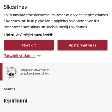
Pāriet uz lapas saturu
Sīkdatnes
Spied
lai meklētu
Enter
Lai šī tīmekļvietne darbotos, tā izmanto obligāti nepieciešamās
sīkdatnes. Ar Jūsu piekrišanu papildus šajā vietnē var tikt
izmantotas statistikas un sociālo mediju sīkdatnes.
Lūdzu, atzīmējiet savu izvēli:
Noraidīt
Apstiprināt visas
Pārvaldīt sīkdatnes
Sākums
Iepirkumi