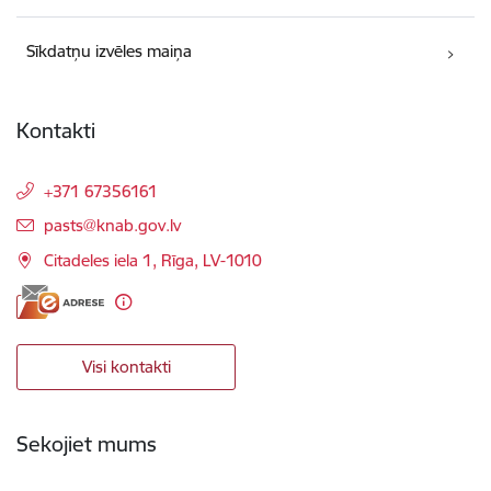
Sīkdatņu izvēles maiņa
Kontakti
+371 67356161
E-pasts:
pasts@knab.gov.lv
Citadeles iela 1, Rīga, LV-1010
Visi kontakti
Sekojiet mums