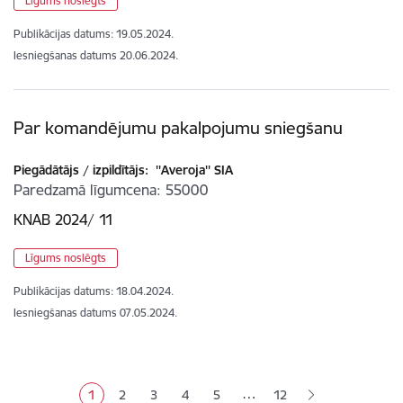
Līgums noslēgts
Publikācijas datums:
19.05.2024.
Iesniegšanas datums
20.06.2024.
Par komandējumu pakalpojumu sniegšanu
Piegādātājs / izpildītājs:
''Averoja'' SIA
Paredzamā līgumcena
55000
KNAB 2024/ 11
Līgums noslēgts
Publikācijas datums:
18.04.2024.
Iesniegšanas datums
07.05.2024.
Lapošana
…
1
2
3
4
5
12
Pašreizējā lapa
Lapa
Lapa
Lapa
Lapa