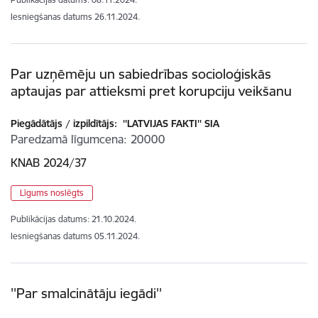
Iesniegšanas datums
26.11.2024.
Par uzņēmēju un sabiedrības socioloģiskās
aptaujas par attieksmi pret korupciju veikšanu
Piegādātājs / izpildītājs:
''LATVIJAS FAKTI'' SIA
Paredzamā līgumcena
20000
KNAB 2024/37
Līgums noslēgts
Publikācijas datums:
21.10.2024.
Iesniegšanas datums
05.11.2024.
''Par smalcinātāju iegādi''