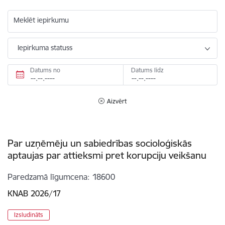
Meklēt iepirkumu
Iepirkuma statuss
Datums no
Datums līdz
Aizvērt
Par uzņēmēju un sabiedrības socioloģiskās
aptaujas par attieksmi pret korupciju veikšanu
Paredzamā līgumcena
18600
KNAB 2026/17
Izsludināts