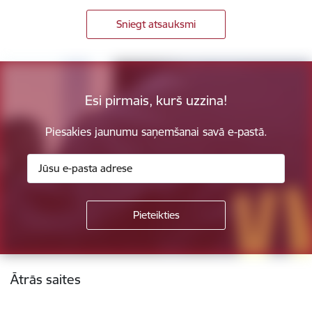
Sniegt atsauksmi
Esi pirmais, kurš uzzina!
Piesakies jaunumu saņemšanai savā e-pastā.
Kājene
Ātrās saites