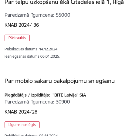
Par telpu uzkopšanu ēkā Citadeles ielā 1, Rīgā
Paredzamā līgumcena
55000
KNAB 2024/ 36
Pārtraukts
Publikācijas datums:
14.12.2024.
Iesniegšanas datums
06.01.2025.
Par mobilo sakaru pakalpojumu sniegšanu
Piegādātājs / izpildītājs:
''BITE Latvija'' SIA
Paredzamā līgumcena
30900
KNAB 2024/28
Līgums noslēgts
Publikācijas datums:
08.11.2024.