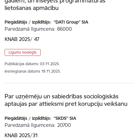
gadiem, un Inseyets programmatūras
lietošanas apmācību
Piegādātājs / izpildītājs:
''DATI Group'' SIA
Paredzamā līgumcena
86000
KNAB 2025/ 47
Līgums noslēgts
Publikācijas datums:
03.11.2025.
Iesniegšanas datums
19.11.2025.
Par uzņēmēju un sabiedrības socioloģiskās
aptaujas par attieksmi pret korupciju veikšanu
Piegādātājs / izpildītājs:
''SKDS'' SIA
Paredzamā līgumcena
20700
KNAB 2025/31