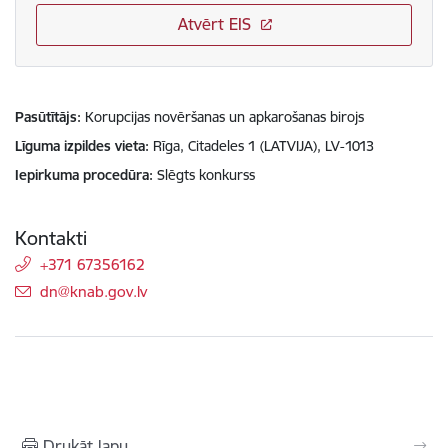
Atvērt EIS
Pasūtītājs
Korupcijas novēršanas un apkarošanas birojs
Līguma izpildes vieta
Rīga, Citadeles 1 (LATVIJA), LV-1013
Iepirkuma procedūra
Slēgts konkurss
Kontakti
+371 67356162
E-pasts:
dn@knab.gov.lv
Drukāt lapu