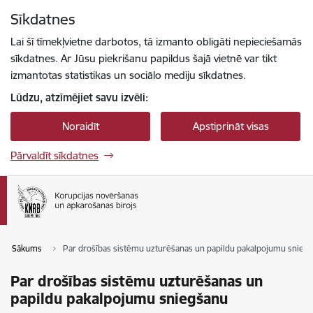
Pāriet uz lapas saturu
Sīkdatnes
Spied
lai meklētu
Enter
Lai šī tīmekļvietne darbotos, tā izmanto obligāti nepieciešamās
sīkdatnes. Ar Jūsu piekrišanu papildus šajā vietnē var tikt
izmantotas statistikas un sociālo mediju sīkdatnes.
Lūdzu, atzīmējiet savu izvēli:
Noraidīt
Apstiprināt visas
Pārvaldīt sīkdatnes
Sākums
Par drošības sistēmu uzturēšanas un papildu pakalpojumu snieg
Par drošības sistēmu uzturēšanas un
papildu pakalpojumu sniegšanu