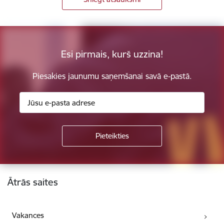
Esi pirmais, kurš uzzina!
Piesakies jaunumu saņemšanai savā e-pastā.
Kājene
Ātrās saites
Vakances