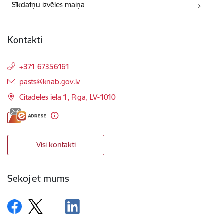
Sīkdatņu izvēles maiņa
Kontakti
+371 67356161
E-pasts:
pasts@knab.gov.lv
Citadeles iela 1, Rīga, LV-1010
Visi kontakti
Sekojiet mums