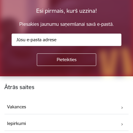
Esi pirmais, kurš uzzina!
Piesakies jaunumu saņemšanai savā e-pastā.
Kājene
Ātrās saites
Vakances
Iepirkumi