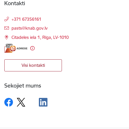
Kontakti
+371 67356161
E-pasts:
pasts@knab.gov.lv
Citadeles iela 1, Rīga, LV-1010
Visi kontakti
Sekojiet mums