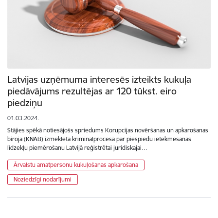
Latvijas uzņēmuma interesēs izteikts kukuļa
piedāvājums rezultējas ar 120 tūkst. eiro
piedziņu
01.03.2024.
Stājies spēkā notiesājošs spriedums Korupcijas novēršanas un apkarošanas
biroja (KNAB) izmeklētā kriminālprocesā par piespiedu ietekmēšanas
līdzekļu piemērošanu Latvijā reģistrētai juridiskajai…
Ārvalstu amatpersonu kukuļošanas apkarošana
Noziedzīgi nodarījumi