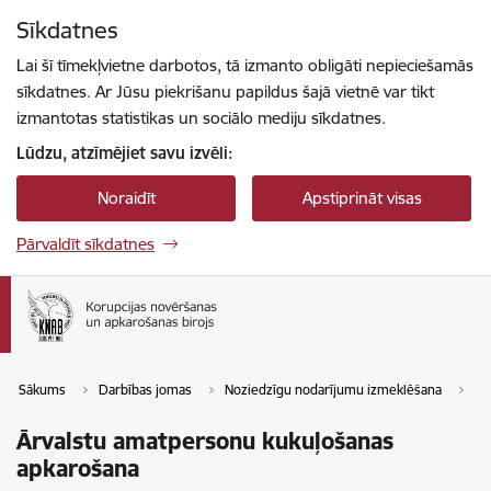
Pāriet uz lapas saturu
Sīkdatnes
Spied
lai meklētu
Enter
Lai šī tīmekļvietne darbotos, tā izmanto obligāti nepieciešamās
sīkdatnes. Ar Jūsu piekrišanu papildus šajā vietnē var tikt
izmantotas statistikas un sociālo mediju sīkdatnes.
Lūdzu, atzīmējiet savu izvēli:
Noraidīt
Apstiprināt visas
Pārvaldīt sīkdatnes
Sākums
Darbības jomas
Noziedzīgu nodarījumu izmeklēšana
Ār
Ārvalstu amatpersonu kukuļošanas
apkarošana