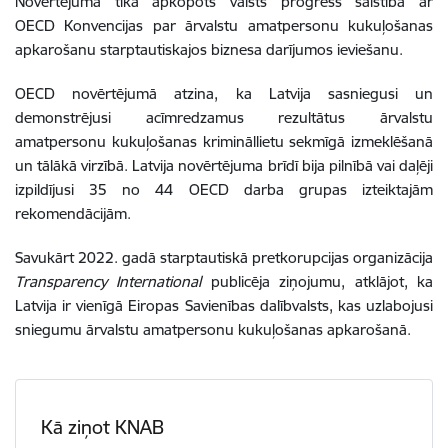
Novērtējumā tika apkopots valsts progress saistībā ar
OECD
Konvencijas par ārvalstu amatpersonu kukuļošanas
apkarošanu starptautiskajos biznesa darījumos ieviešanu.
OECD novērtējumā atzina, ka Latvija sasniegusi un
demonstrējusi acīmredzamus rezultātus ārvalstu
amatpersonu kukuļošanas krimināllietu sekmīgā izmeklēšanā
un tālākā virzībā. Latvija novērtējuma brīdī bija pilnībā vai daļēji
izpildījusi 35 no 44 OECD darba grupas izteiktajām
rekomendācijām.
Savukārt 2022. gadā starptautiskā pretkorupcijas organizācija
Transparency International
publicēja ziņojumu, atklājot, ka
Latvija ir vienīgā Eiropas Savienības dalībvalsts, kas uzlabojusi
sniegumu ārvalstu amatpersonu kukuļošanas apkarošanā.
Kā ziņot KNAB