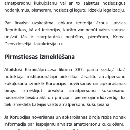
amatpersonu kukuļošanu vai ar to saistītus noziedzīgus
nodarījumus, piemēram, noziedzīgi iegūtu līdzekļu legalizāciju.
Par ārvalsti uzskatāma jebkura teritorija
ārpus Latvijas
Republikas, kā arī teritorijas, kurām var nebūt valsts statusa
un/vai tās ir starptautiski neatzītas, piemēram, Krima,
Dienvidosetija, Jaunkrievija u.c.
Pirmstiesas izmeklēšana
Atbilstoši Kriminālprocesa likuma 387. panta sestajā daļā
noteiktajai institucionālajai piekritībai ārvalstu amatpersonu
kukuļošanu izmeklē Korupcijas novēršanas un apkarošanas
birojs. Izmeklējot ārvalstu amatpersonu kukuļošanu,
nacionālie tiesību akti un principi ir piemērojami līdzvērtīgi, kā
tiek izmeklēta Latvijas valsts amatpersonu kukuļošana.
Ja Korupcijas novēršanas un apkarošanas biroja rīcībā nonāk
informācija par iespējamu ārvalsts amatpersonu kukuļošanu,