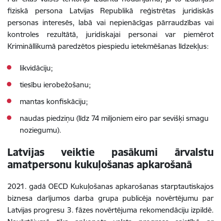
fiziskā persona Latvijas Republikā reģistrētas juridiskās
personas interesēs, labā vai nepienācīgas pārraudzības vai
kontroles rezultātā, juridiskajai personai var piemērot
Krimināllikumā paredzētos piespiedu ietekmēšanas līdzekļus
:
likvidāciju;
tiesību ierobežošanu;
mantas konfiskāciju;
naudas piedziņu (līdz 74 miljoniem eiro par sevišķi smagu
noziegumu).
Latvijas veiktie pasākumi ārvalstu
amatpersonu kukuļošanas apkarošanā
2021. gadā OECD Kukuļošanas apkarošanas starptautiskajos
biznesa darījumos darba grupa publicēja novērtējumu par
Latvijas progresu 3. fāzes novērtējuma rekomendāciju izpildē.