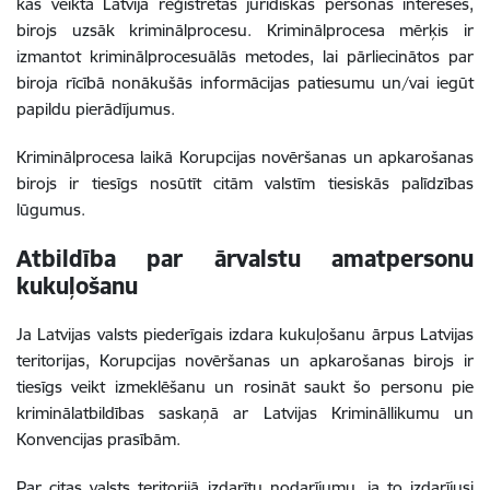
kas veikta Latvijā reģistrētas juridiskās personas interesēs,
birojs uzsāk kriminālprocesu. Kriminālprocesa mērķis ir
izmantot kriminālprocesuālās metodes, lai pārliecinātos par
biroja rīcībā nonākušās informācijas patiesumu un/vai iegūt
papildu pierādījumus.
Kriminālprocesa laikā Korupcijas novēršanas un apkarošanas
birojs ir tiesīgs nosūtīt citām valstīm tiesiskās palīdzības
lūgumus.
Atbildība par ārvalstu amatpersonu
kukuļošanu
Ja Latvijas valsts piederīgais izdara kukuļošanu ārpus Latvijas
teritorijas, Korupcijas novēršanas un apkarošanas birojs ir
tiesīgs veikt izmeklēšanu un rosināt saukt šo personu pie
kriminālatbildības saskaņā ar Latvijas Krimināllikumu un
Konvencijas prasībām.
Par citas valsts teritorijā izdarītu nodarījumu, ja to izdarījusi