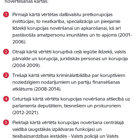
novērtēšanas kārtas:
Pirmajā kārtā vērtētas dalībvalstu pretkorupcijas
institūcijas, to neatkarība, specializācija un pieejamie
līdzekļi korupcijas novēršanai un apkarošanai, kā arī
pastāvošās amatpersonu imunitātes un to apjoms (2001-
2006).
Otrajā kārtā vērtēti koruptīvā ceļā iegūtie līdzekļi, valsts
pārvalde un korupcija, juridiskās personas un korupcija
(2004-2009).
Trešajā kārtā vērtēta kriminālatbildība par koruptīviem
noziedzīgiem nodarījumiem un partiju finansēšanas
atklātums (2008-2014).
Ceturtajā kārtā vērtēta korupcijas novēršana attiecībā uz
parlamenta deputātiem, tiesnešiem un prokuroriem
(2012-2021).
Piektajā kārtā vērtēta korupcijas novēršana centrālajā
valdībā (augstākās izpildvaras funkcijas) un
tiesībaizsardzības iestādēs - Valsts policijā un Valsts