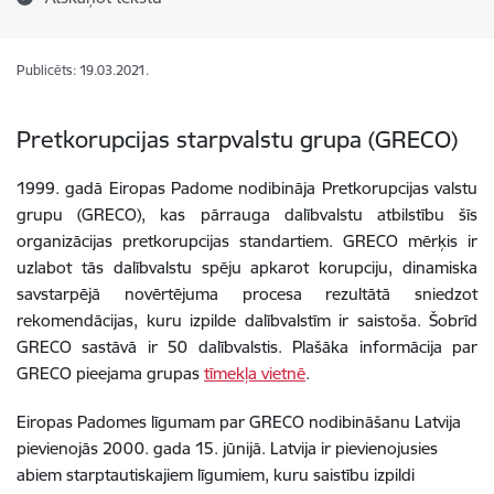
Publicēts: 19.03.2021.
Pretkorupcijas starpvalstu grupa (GRECO)
1999. gadā Eiropas Padome nodibināja Pretkorupcijas valstu
grupu (GRECO), kas pārrauga dalībvalstu atbilstību šīs
organizācijas pretkorupcijas standartiem. GRECO mērķis ir
uzlabot tās dalībvalstu spēju apkarot korupciju, dinamiska
savstarpējā novērtējuma procesa rezultātā sniedzot
rekomendācijas, kuru izpilde dalībvalstīm ir saistoša. Šobrīd
GRECO sastāvā ir 50 dalībvalstis. Plašāka informācija par
GRECO pieejama grupas
tīmekļa vietnē
.
Eiropas Padomes līgumam par GRECO nodibināšanu Latvija
pievienojās 2000. gada 15. jūnijā. Latvija ir pievienojusies
abiem starptautiskajiem līgumiem, kuru saistību izpildi