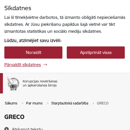
Pāriet uz lapas saturu
Sīkdatnes
Spied
lai meklētu
Enter
Lai šī tīmekļvietne darbotos, tā izmanto obligāti nepieciešamās
sīkdatnes. Ar Jūsu piekrišanu papildus šajā vietnē var tikt
izmantotas statistikas un sociālo mediju sīkdatnes.
Lūdzu, atzīmējiet savu izvēli:
Noraidīt
Apstiprināt visas
Pārvaldīt sīkdatnes
Sākums
Par mums
Starptautiskā sadarbība
GRECO
GRECO
Atskaņot tekstu