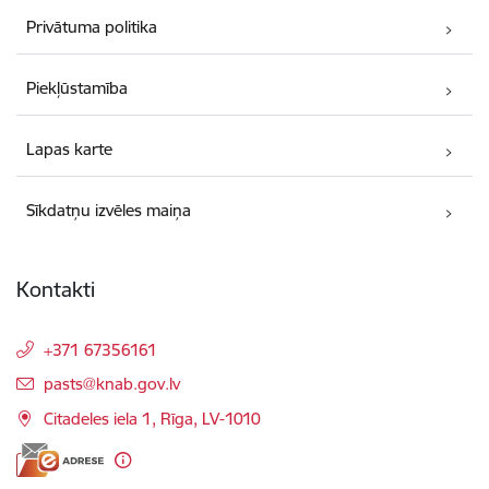
Privātuma politika
Piekļūstamība
Lapas karte
Sīkdatņu izvēles maiņa
Kontakti
+371 67356161
E-pasts:
pasts@knab.gov.lv
Citadeles iela 1, Rīga, LV-1010