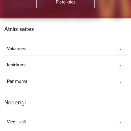
Kājene
Ātrās saites
Vakances
Iepirkumi
Par mums
Noderīgi
Viegli lasīt