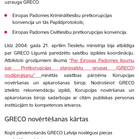
uzrauga GRECO:
Eiropas Padomes Krimināltiesību pretkorupcijas
konvencija un tās Papildprotokols;
Eiropas Padomes Civiltiesību pretkorupcijas konvencija.
Līdz 2004. gada 21. aprīlim Tieslietu ministrija bija atbildīga
par GRECO Līgumā paredzēto saistību izpildes koordināciju.
Atbilstoši grozījumiem likumā
“Par Eiropas Padomes līgumu
par Pretkorupcijas starpvalstu grupas (GRECO)
nodibināšanu”
minētās saistības pārņēma Korupcijas
novēršanas un apkarošanas birojs. Nodrošinot GRECO
izteikto rekomendāciju izpildi, Korupcijas novēršanas un
apkarošanas birojs sadarbojas ar citām publiskas personas
institūcijām to kompetences ietvaros.
GRECO novērtēšanas kārtas
Kopš pievienošanās GRECO Latvija noslēgusi piecas