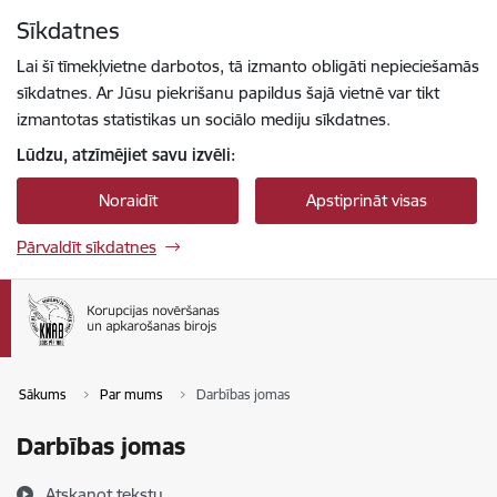
Pāriet uz lapas saturu
Sīkdatnes
Spied
lai meklētu
Enter
Lai šī tīmekļvietne darbotos, tā izmanto obligāti nepieciešamās
sīkdatnes. Ar Jūsu piekrišanu papildus šajā vietnē var tikt
izmantotas statistikas un sociālo mediju sīkdatnes.
Lūdzu, atzīmējiet savu izvēli:
Noraidīt
Apstiprināt visas
Pārvaldīt sīkdatnes
Sākums
Par mums
Darbības jomas
Darbības jomas
Atskaņot tekstu