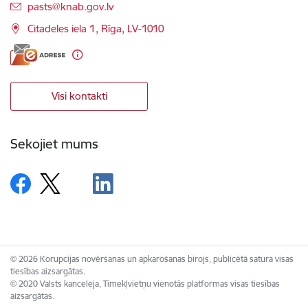
E-pasts:
pasts@knab.gov.lv
Citadeles iela 1, Rīga, LV-1010
Visi kontakti
Sekojiet mums
© 2026 Korupcijas novēršanas un apkarošanas birojs, publicētā satura visas
tiesības aizsargātas.
© 2020 Valsts kanceleja, Tīmekļvietņu vienotās platformas visas tiesības
aizsargātas.