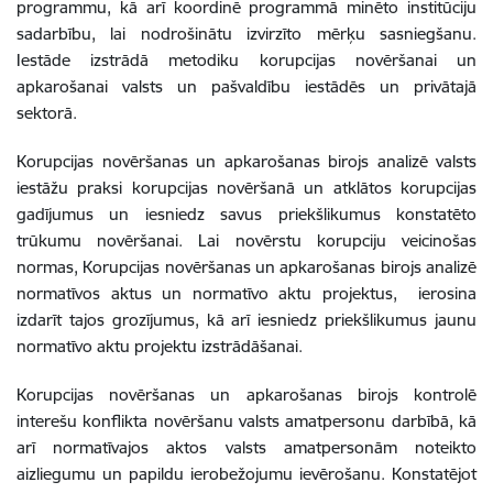
programmu, kā arī koordinē programmā minēto institūciju
sadarbību, lai nodrošinātu izvirzīto mērķu sasniegšanu.
Iestāde izstrādā metodiku korupcijas novēršanai un
apkarošanai valsts un pašvaldību iestādēs un privātajā
sektorā.
Korupcijas novēršanas un apkarošanas birojs analizē valsts
iestāžu praksi korupcijas novēršanā un atklātos korupcijas
gadījumus un iesniedz savus priekšlikumus konstatēto
trūkumu novēršanai. Lai novērstu korupciju veicinošas
normas, Korupcijas novēršanas un apkarošanas birojs analizē
normatīvos aktus un normatīvo aktu projektus, ierosina
izdarīt tajos grozījumus, kā arī iesniedz priekšlikumus jaunu
normatīvo aktu projektu izstrādāšanai.
Korupcijas novēršanas un apkarošanas birojs kontrolē
interešu konflikta novēršanu valsts amatpersonu darbībā, kā
arī normatīvajos aktos valsts amatpersonām noteikto
aizliegumu un papildu ierobežojumu ievērošanu.
Konstatējot