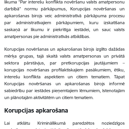
likuma “Par interešu konflikta novēršanu valsts amatpersonu
darbībā” normu pārkāpumus, Korupcijas novēršanas un
apkarošanas birojs veic administratīvā pārkāpuma procesu
par administratīvajiem pārkāpumiem, kuru izskatīšana
saskaņā ar likumu ir piekritīga iestādei, un sauc valsts
amatpersonas pie administratīvās atbildības.
Korupcijas novēršanas un apkarošanas birojs izglīto dažādas
mērķa grupas, tajā skaitā valsts amatpersonas un privātā
sektora pārstāvjus, par pretkorupcijas jautājumiem –
korupcijas novēršanas profilaktiskajiem pasākumiem, ētiku,
interešu konflikta aspektiem un citiem tematiem. Tāpat
Korupcijas novēršanas un apkarošanas birojs informē
sabiedrību par iestādes pieņemtajiem lēmumiem, īstenotajām
un plānotajām aktivitātēm un citiem tematiem.
Korupcijas apkarošana
Lai atklātu Krimināllikumā paredzētos noziedzīgos