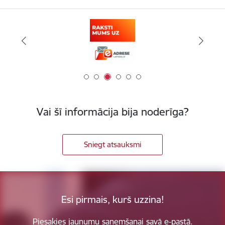
Vai šī informācija bija noderīga?
Sniegt atsauksmi
Esi pirmais, kurš uzzina!
Piesakies jaunumu saņemšanai savā e-pastā.