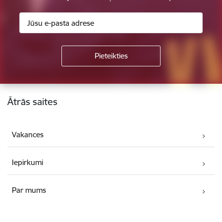
Kājene
Ātrās saites
Vakances
Iepirkumi
Par mums