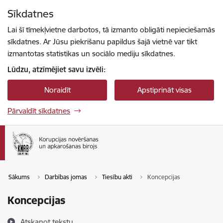
Pāriet uz lapas saturu
Sīkdatnes
Spied
lai meklētu
Enter
Lai šī tīmekļvietne darbotos, tā izmanto obligāti nepieciešamās
sīkdatnes. Ar Jūsu piekrišanu papildus šajā vietnē var tikt
izmantotas statistikas un sociālo mediju sīkdatnes.
Lūdzu, atzīmējiet savu izvēli:
Noraidīt
Apstiprināt visas
Pārvaldīt sīkdatnes
Sākums
Darbības jomas
Tiesību akti
Koncepcijas
Koncepcijas
Atskaņot tekstu