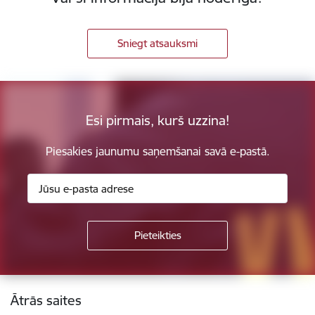
Sniegt atsauksmi
Esi pirmais, kurš uzzina!
Piesakies jaunumu saņemšanai savā e-pastā.
Kājene
Ātrās saites