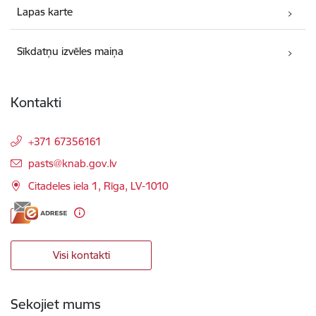
Lapas karte
Sīkdatņu izvēles maiņa
Kontakti
+371 67356161
E-pasts:
pasts@knab.gov.lv
Citadeles iela 1, Rīga, LV-1010
Visi kontakti
Sekojiet mums