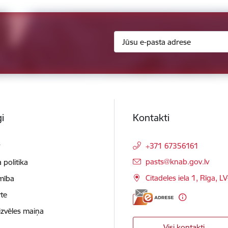
i
Kontakti
t
+371 67356161
E-pasts:
pasts@knab.gov.lv
 politika
Citadeles iela 1, Rīga, L
mība
te
izvēles maiņa
Visi kontakti