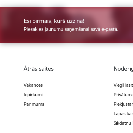
Esi pirmais, kurš uzzina!
Piesakies jaunumu saņemšanai savā e-pastā.
Kājene
Ātrās saites
Noderīg
Vakances
Viegli lasī
Iepirkumi
Privātuma
Par mums
Piekļūsta
Lapas kar
Sīkdatņu 