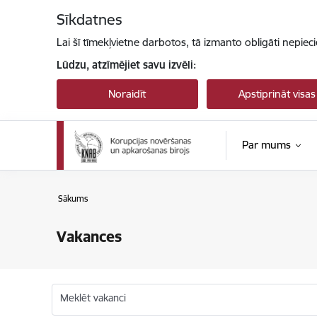
Pāriet uz lapas saturu
Sīkdatnes
Lai šī tīmekļvietne darbotos, tā izmanto obligāti nepiec
Lūdzu, atzīmējiet savu izvēli:
Noraidīt
Apstiprināt visas
Par mums
Sākums
Vakances
Meklēt vakanci