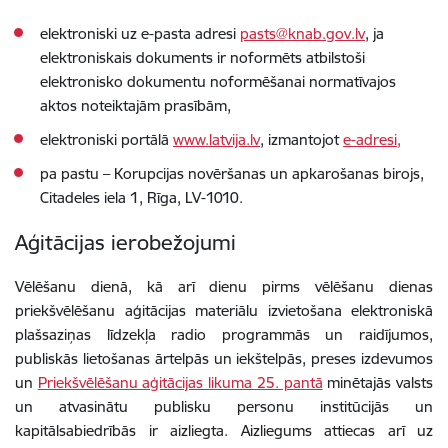
elektroniski uz e-pasta adresi
pasts@knab.gov.lv
, ja
elektroniskais dokuments ir noformēts atbilstoši
elektronisko dokumentu noformēšanai normatīvajos
aktos noteiktajām prasībām
,
elektroniski portālā
www.latvija.lv
, izmantojot
e-adresi,
pa pastu – Korupcijas novēršanas un apkarošanas birojs,
Citadeles iela 1, Rīga, LV-1010.
Aģitācijas ierobežojumi
Vēlēšanu dienā, kā arī dienu pirms vēlēšanu dienas
priekšvēlēšanu aģitācijas materiālu izvietošana elektroniskā
plašsaziņas līdzekļa radio programmās un raidījumos,
publiskās lietošanas ārtelpās un iekštelpās, preses izdevumos
un
Priekšvēlēšanu aģitācijas likuma 25. pantā
minētajās valsts
un atvasinātu publisku personu institūcijās un
kapitālsabiedrībās ir aizliegta. Aizliegums attiecas arī uz