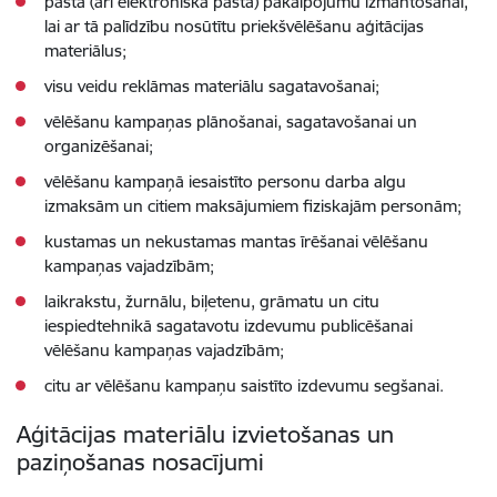
pasta (arī elektroniskā pasta) pakalpojumu izmantošanai,
lai ar tā palīdzību nosūtītu priekšvēlēšanu aģitācijas
materiālus;
visu veidu reklāmas materiālu sagatavošanai;
vēlēšanu kampaņas plānošanai, sagatavošanai un
organizēšanai;
vēlēšanu kampaņā iesaistīto personu darba algu
izmaksām un citiem maksājumiem fiziskajām personām;
kustamas un nekustamas mantas īrēšanai vēlēšanu
kampaņas vajadzībām;
laikrakstu, žurnālu, biļetenu, grāmatu un citu
iespiedtehnikā sagatavotu izdevumu publicēšanai
vēlēšanu kampaņas vajadzībām;
citu ar vēlēšanu kampaņu saistīto izdevumu segšanai.
Aģitācijas materiālu izvietošanas un
paziņošanas nosacījumi