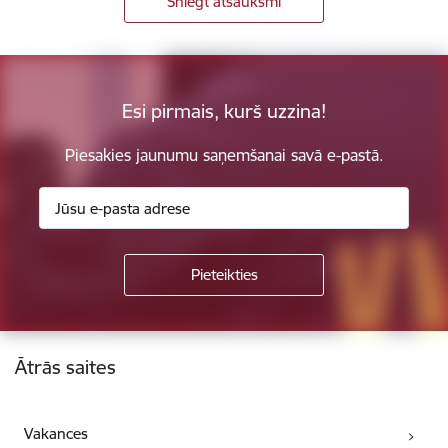
Sniegt atsauksmi
Esi pirmais, kurš uzzina!
Piesakies jaunumu saņemšanai savā e-pastā.
Kājene
Ātrās saites
Vakances