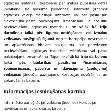
aģitācijas materiālu izvietošanu par maksu publiskās vietās
(neatkarīgi no īpašuma piederības), internetā (izņemot
aģitācijas veicēja mājaslapu internetā) vai par pasta (arī
elektroniskā pasta) pakalpojumu izmantošanu, lai nosūtītu
priekšvēlēšanu aģitācijas materiālus,
ne vēlāk kā triju
darbdienu laikā pēc līguma noslēgšanas vai izmaiņu
veikšanas noslēgtajā līgumā
nosūta Korupcijas novēršanas
un apkarošanas birojam paziņojumu
par paredzamo
priekšvēlēšanu aģitācijas materiālu izvietošanu vai pasta
pakalpojumu izmantošanu. Tāpat ne vēlāk kā
triju darbdienu
laikā pēc labdarības pasākumu finansēšanas,
sponsorēšanas, pabalstu un dāvinājumu (ziedojumu)
veikšanas
jānosūta paziņojums Korupcijas novēršanas un
apkarošanas birojam.
Informācijas iesniegšanas kārtība
Informāciju par aģitācijas veikšanu jāiesniedz Korupcijas
novēršanas un apkarošanas birojam: