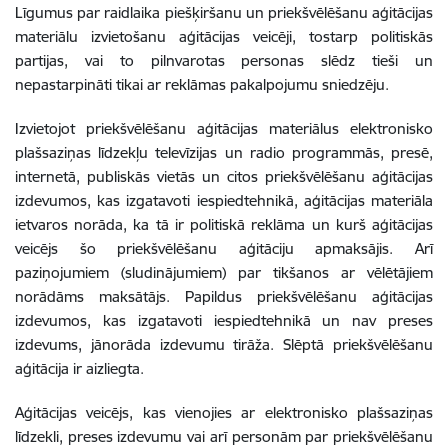
Līgumus par raidlaika piešķiršanu un priekšvēlēšanu aģitācijas
materiālu izvietošanu aģitācijas veicēji, tostarp politiskās
partijas, vai to pilnvarotas personas slēdz tieši un
nepastarpināti tikai ar reklāmas pakalpojumu sniedzēju.
Izvietojot priekšvēlēšanu aģitācijas materiālus elektronisko
plašsaziņas līdzekļu televīzijas un radio programmās, presē,
internetā, publiskās vietās un citos priekšvēlēšanu aģitācijas
izdevumos, kas izgatavoti iespiedtehnikā, aģitācijas materiāla
ietvaros norāda, ka tā ir politiskā reklāma un kurš aģitācijas
veicējs šo priekšvēlēšanu aģitāciju apmaksājis. Arī
paziņojumiem (sludinājumiem) par tikšanos ar vēlētājiem
norādāms maksātājs. Papildus priekšvēlēšanu aģitācijas
izdevumos, kas izgatavoti iespiedtehnikā un nav preses
izdevums, jānorāda izdevumu tirāža. Slēptā priekšvēlēšanu
aģitācija ir aizliegta.
Aģitācijas veicējs, kas vienojies ar elektronisko plašsaziņas
līdzekli, preses izdevumu vai arī personām par priekšvēlēšanu