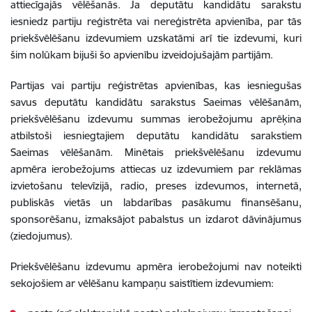
attiecīgajās vēlēšanās. Ja deputātu kandidātu sarakstu
iesniedz partiju reģistrēta vai nereģistrēta apvienība, par tās
priekšvēlēšanu izdevumiem uzskatāmi arī tie izdevumi, kuri
šim nolūkam bijuši šo apvienību izveidojušajām partijām.
Partijas vai partiju reģistrētas apvienības, kas iesniegušas
savus deputātu kandidātu sarakstus Saeimas vēlēšanām,
priekšvēlēšanu izdevumu summas ierobežojumu aprēķina
atbilstoši iesniegtajiem deputātu kandidātu sarakstiem
Saeimas vēlēšanām. Minētais priekšvēlēšanu izdevumu
apmēra ierobežojums attiecas uz izdevumiem par reklāmas
izvietošanu televīzijā, radio, preses izdevumos, internetā,
publiskās vietās un labdarības pasākumu finansēšanu,
sponsorēšanu, izmaksājot pabalstus un izdarot dāvinājumus
(ziedojumus).
Priekšvēlēšanu izdevumu apmēra ierobežojumi nav noteikti
sekojošiem ar vēlēšanu kampaņu saistītiem izdevumiem: