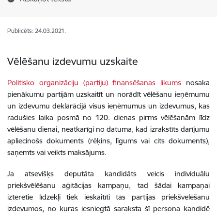
Publicēts: 24.03.2021.
Vēlēšanu izdevumu uzskaite
Politisko organizāciju (partiju) finansēšanas likums
nosaka
pienākumu partijām uzskaitīt un norādīt vēlēšanu ieņēmumu
un izdevumu deklarācijā visus ieņēmumus un izdevumus, kas
radušies laika posmā no 120. dienas pirms vēlēšanām līdz
vēlēšanu dienai, neatkarīgi no datuma, kad izrakstīts darījumu
apliecinošs dokuments (rēķins, līgums vai cits dokuments),
saņemts vai veikts maksājums.
Ja atsevišķs deputāta kandidāts veicis individuālu
priekšvēlēšanu aģitācijas kampaņu, tad šādai kampaņai
iztērētie līdzekļi tiek ieskaitīti tās partijas priekšvēlēšanu
izdevumos, no kuras iesniegtā saraksta šī persona kandidē