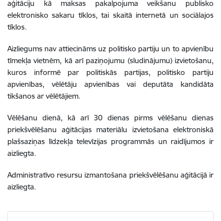
aģitāciju kā maksas pakalpojuma veikšanu publisko
elektronisko sakaru tīklos, tai skaitā internetā un sociālajos
tīklos.
Aizliegums nav attiecināms uz politisko partiju un to apvienību
tīmekļa vietnēm, kā arī paziņojumu (sludinājumu) izvietošanu,
kuros informē par politiskās partijas, politisko partiju
apvienības, vēlētāju apvienības vai deputāta kandidāta
tikšanos ar vēlētājiem.
Vēlēšanu dienā, kā arī 30 dienas pirms vēlēšanu dienas
priekšvēlēšanu aģitācijas materiālu izvietošana elektroniskā
plašsaziņas līdzekļa televīzijas programmās un raidījumos ir
aizliegta.
Administratīvo resursu izmantošana priekšvēlēšanu aģitācijā ir
aizliegta.