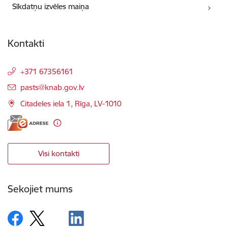
Sīkdatņu izvēles maiņa
Kontakti
+371 67356161
E-pasts:
pasts@knab.gov.lv
Citadeles iela 1, Rīga, LV-1010
Visi kontakti
Sekojiet mums