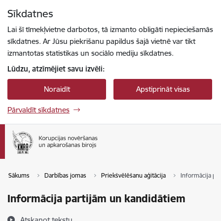
Pāriet uz lapas saturu
Sīkdatnes
Spied
lai meklētu
Enter
Lai šī tīmekļvietne darbotos, tā izmanto obligāti nepieciešamās
sīkdatnes. Ar Jūsu piekrišanu papildus šajā vietnē var tikt
izmantotas statistikas un sociālo mediju sīkdatnes.
Lūdzu, atzīmējiet savu izvēli:
Noraidīt
Apstiprināt visas
Pārvaldīt sīkdatnes
Sākums
Darbības jomas
Priekšvēlēšanu aģitācija
Informācija pa
Informācija partijām un kandidātiem
Atskaņot tekstu