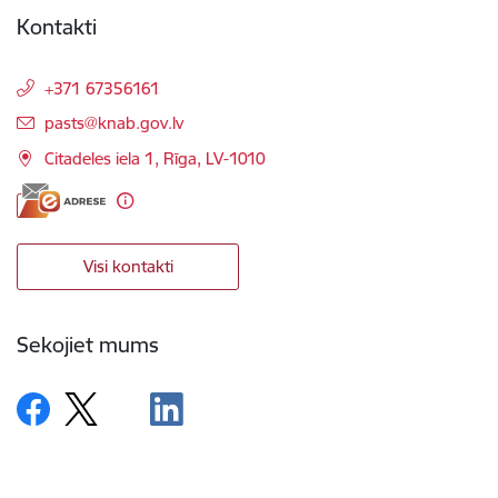
Kontakti
+371 67356161
E-pasts:
pasts@knab.gov.lv
Citadeles iela 1, Rīga, LV-1010
Visi kontakti
Sekojiet mums