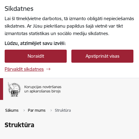
Pāriet uz lapas saturu
Sīkdatnes
Spied
lai meklētu
Enter
Lai šī tīmekļvietne darbotos, tā izmanto obligāti nepieciešamās
sīkdatnes. Ar Jūsu piekrišanu papildus šajā vietnē var tikt
izmantotas statistikas un sociālo mediju sīkdatnes.
Lūdzu, atzīmējiet savu izvēli:
Noraidīt
Apstiprināt visas
Pārvaldīt sīkdatnes
Sākums
Par mums
Struktūra
Struktūra