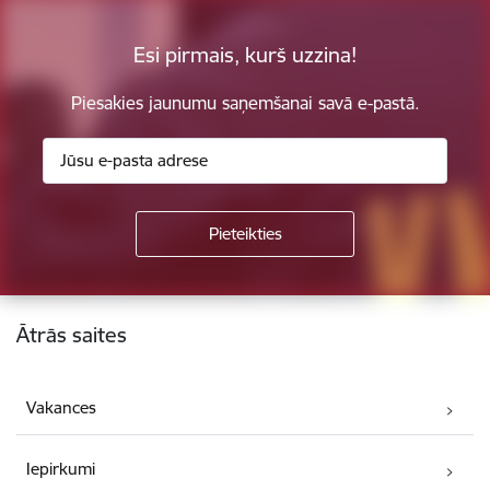
Esi pirmais, kurš uzzina!
Piesakies jaunumu saņemšanai savā e-pastā.
Kājene
Ātrās saites
Vakances
Iepirkumi