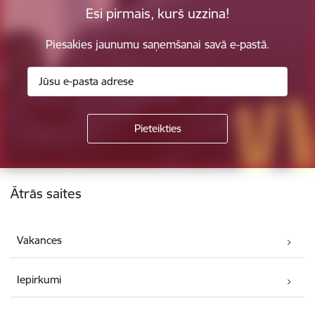
Esi pirmais, kurš uzzina!
Piesakies jaunumu saņemšanai savā e-pastā.
Kājene
Ātrās saites
Vakances
Iepirkumi