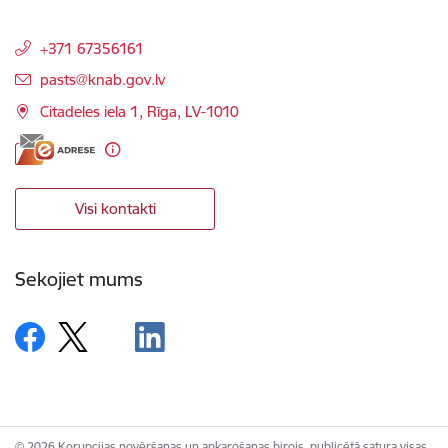
+371 67356161
E-pasts:
pasts@knab.gov.lv
Citadeles iela 1, Rīga, LV-1010
Visi kontakti
Sekojiet mums
© 2026 Korupcijas novēršanas un apkarošanas birojs, publicētā satura visas