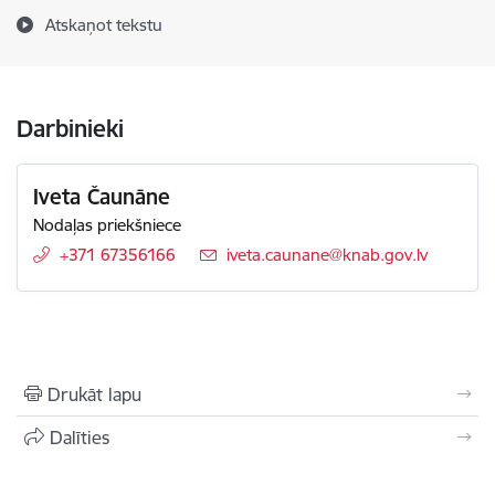
Atskaņot tekstu
Darbinieki
Iveta Čaunāne
Nodaļas priekšniece
+371 67356166
E-pasts:
iveta.caunane@knab.gov.lv
Drukāt lapu
Dalīties