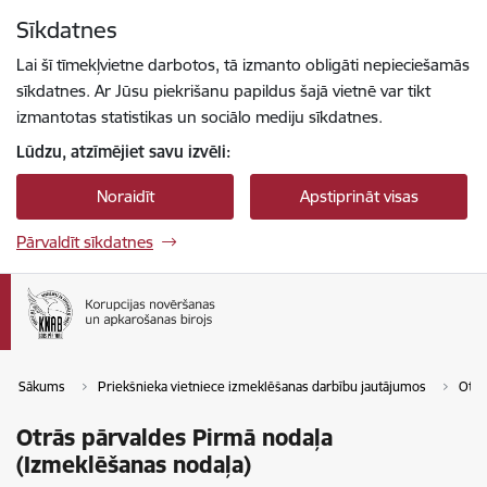
Pāriet uz lapas saturu
Sīkdatnes
Spied
lai meklētu
Enter
Lai šī tīmekļvietne darbotos, tā izmanto obligāti nepieciešamās
sīkdatnes. Ar Jūsu piekrišanu papildus šajā vietnē var tikt
izmantotas statistikas un sociālo mediju sīkdatnes.
Lūdzu, atzīmējiet savu izvēli:
Noraidīt
Apstiprināt visas
Pārvaldīt sīkdatnes
Sākums
Priekšnieka vietniece izmeklēšanas darbību jautājumos
Otrā
Otrās pārvaldes Pirmā nodaļa
(Izmeklēšanas nodaļa)