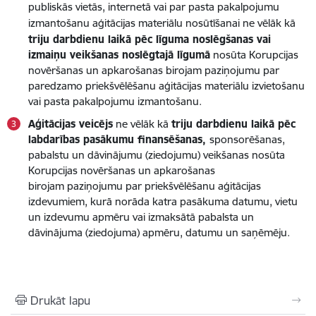
publiskās vietās, internetā vai par pasta pakalpojumu
izmantošanu
aģitācijas materiālu nosūtīšanai
ne vēlāk kā
triju darbdienu laikā pēc līguma noslēgšanas vai
izmaiņu veikšanas noslēgtajā līgumā
nosūta Korupcijas
novēršanas un apkarošanas birojam paziņojumu par
paredzamo priekšvēlēšanu aģitācijas materiālu izvietošanu
vai pasta pakalpojumu izmantošanu.
Aģitācijas veicējs
ne vēlāk kā
triju darbdienu laikā pēc
labdarības pasākumu finansēšanas,
sponsorēšanas,
pabalstu un dāvinājumu (ziedojumu) veikšanas nosūta
Korupcijas novēršanas un apkarošanas
birojam paziņojumu par priekšvēlēšanu aģitācijas
izdevumiem, kurā norāda katra pasākuma datumu, vietu
un izdevumu apmēru vai izmaksātā pabalsta un
dāvinājuma (ziedojuma) apmēru, datumu un saņēmēju.
Drukāt lapu