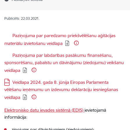
Publicēts: 22.03.2021.
Lejupielādēt:
Paziņojuma par paredzamo priekšvēlēšanu aģitācijas
materiālu izvietošanu veidlapa
Lejupielādēt:
Paziņojuma par labdarības pasākumu finansēšanu,
sponsorēšanu, pabalstu un dāvinājumu (ziedojumu) veikšanu
veidlapa
Lejupielādēt:
Veidlapa 2024. gada 8. jūnija Eiropas Parlamenta
vēlēšanu ieņēmumu un izdevumu deklarāciju iesniegšanas
veidlapa
Elektronisko datu ievades sistēmā (EDIS)
ievietojamā
informācija:
ziņojums par dāvinājumiem (ziedojumiem);