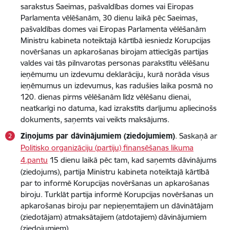
sarakstus Saeimas, pašvaldības domes vai Eiropas
Parlamenta vēlēšanām, 30 dienu laikā pēc Saeimas,
pašvaldības domes vai Eiropas Parlamenta vēlēšanām
Ministru kabineta noteiktajā kārtībā iesniedz Korupcijas
novēršanas un apkarošanas birojam attiecīgās partijas
valdes vai tās pilnvarotas personas parakstītu vēlēšanu
ieņēmumu un izdevumu deklarāciju, kurā norāda visus
ieņēmumus un izdevumus, kas radušies laika posmā no
120. dienas pirms vēlēšanām līdz vēlēšanu dienai,
neatkarīgi no datuma, kad izrakstīts darījumu apliecinošs
dokuments, saņemts vai veikts maksājums.
Ziņojums par dāvinājumiem (ziedojumiem)
. Saskaņā ar
Politisko organizāciju (partiju) finansēšanas likuma
4.pantu
15 dienu laikā pēc tam, kad saņemts dāvinājums
(ziedojums), partija Ministru kabineta noteiktajā kārtībā
par to informē Korupcijas novēršanas un apkarošanas
biroju. Turklāt partija informē Korupcijas novēršanas un
apkarošanas biroju par nepieņemtajiem un dāvinātājam
(ziedotājam) atmaksātajiem (atdotajiem) dāvinājumiem
(ziedojumiem).