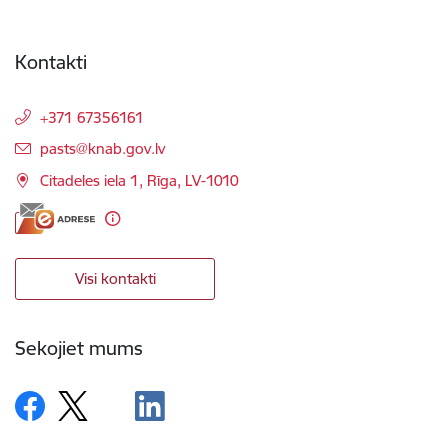
Kontakti
+371 67356161
E-pasts:
pasts@knab.gov.lv
Citadeles iela 1, Rīga, LV-1010
Visi kontakti
Sekojiet mums