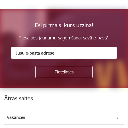
Esi pirmais, kurš uzzina!
Piesakies jaunumu saņemšanai savā e-pastā.
Kājene
Ātrās saites
Vakances