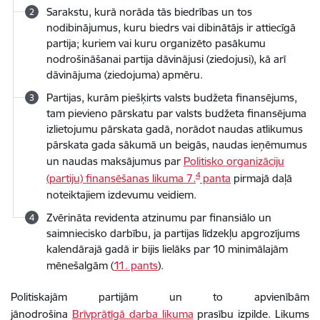
Sarakstu, kurā norāda tās biedrības un tos
nodibinājumus, kuru biedrs vai dibinātājs ir attiecīgā
partija; kuriem vai kuru organizēto pasākumu
nodrošināšanai partija dāvinājusi (ziedojusi), kā arī
dāvinājuma (ziedojuma) apmēru.
Partijas, kurām piešķirts valsts budžeta finansējums,
tam pievieno pārskatu par valsts budžeta finansējuma
izlietojumu pārskata gadā, norādot naudas atlikumus
pārskata gada sākumā un beigās, naudas ieņēmumus
un naudas maksājumus par
Politisko organizāciju
4
(partiju) finansēšanas
likuma 7.
panta
pirmajā daļā
noteiktajiem izdevumu veidiem.
Zvērināta revidenta atzinumu par finansiālo un
saimniecisko darbību, ja partijas līdzekļu apgrozījums
kalendārajā gadā ir bijis lielāks par 10 minimālajām
mēnešalgām (
11. pants
).
Politiskajām partijām un to apvienībām
jānodrošina
Brīvprātīgā darba likuma
prasību izpilde. Likums