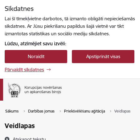
Pāriet uz lapas saturu
Sīkdatnes
Spied
lai meklētu
Enter
Lai šī tīmekļvietne darbotos, tā izmanto obligāti nepieciešamās
sīkdatnes. Ar Jūsu piekrišanu papildus šajā vietnē var tikt
izmantotas statistikas un sociālo mediju sīkdatnes.
Lūdzu, atzīmējiet savu izvēli:
Noraidīt
Apstiprināt visas
Pārvaldīt sīkdatnes
Sākums
Darbības jomas
Priekšvēlēšanu aģitācija
Veidlapas
Veidlapas
Atskaņot tekstu