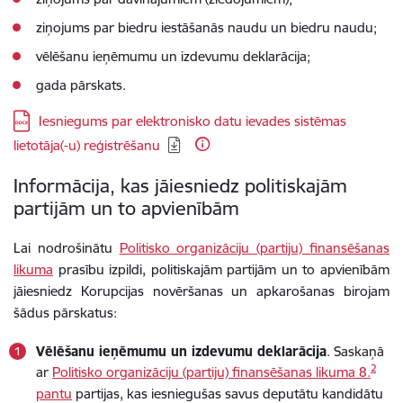
ziņojums par biedru iestāšanās naudu un biedru naudu;
vēlēšanu ieņēmumu un izdevumu deklarācija;
gada pārskats.
Lejupielādēt:
Iesniegums par elektronisko datu ievades sistēmas
lietotāja(-u) reģistrēšanu
Informācija, kas jāiesniedz politiskajām
partijām un to apvienībām
Lai nodrošinātu
Politisko organizāciju (partiju) finansēšanas
likuma
prasību izpildi, politiskajām partijām un to apvienībām
jāiesniedz Korupcijas novēršanas un apkarošanas birojam
šādus pārskatus:
Vēlēšanu ieņēmumu un izdevumu deklarācija
. Saskaņā
2
ar
Politisko organizāciju (partiju) finansēšanas likuma
8.
pantu
partijas, kas iesniegušas savus deputātu kandidātu