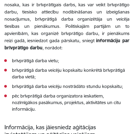
nosaka, kas ir brīvprātīgais darbs, kas var veikt brīvprātīgo
darbu, tiesisko attiecību nodibināšanas un izbeigšanas
nosacījumus, brīvprātīgā darba organizētāja un veicēja
tiesības un pienākumus. Politiskajām partijām un to
apvienībām, kas organizē brīvprātīgo darbu, ir pienākums
reizi gadā, iesniedzot gada pārskatu, sniegt
informāciju par
brīvprātīgo darbu
, norādot:
brīvprātīgā darba vietu;
brīvprātīgā darba veicēju kopskaitu konkrētā brīvprātīgā
darba vietā;
brīvprātīgā darba veicēju nostrādāto stundu kopskaitu;
pēc brīvprātīgā darba organizatora ieskatiem,
nozīmīgākos pasākumus, projektus, aktivitātes un citu
informāciju.
Informācija, kas jāiesniedz
aģitācijas