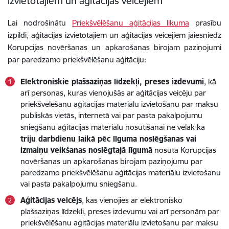
izvietotājiem un aģitācijas veicējiem
Lai nodrošinātu
Priekšvēlēšanu aģitācijas likuma
prasību
izpildi, aģitācijas izvietotājiem un aģitācijas veicējiem jāiesniedz
Korupcijas novēršanas un apkarošanas birojam paziņojumi
par paredzamo priekšvēlēšanu aģitāciju:
Elektroniskie plašsaziņas līdzekļi, preses izdevumi
, kā
arī personas, kuras vienojušās ar aģitācijas veicēju par
priekšvēlēšanu aģitācijas materiālu izvietošanu par maksu
publiskās vietās, internetā vai par pasta pakalpojumu
sniegšanu
aģitācijas materiālu nosūtīšanai
ne vēlāk kā
triju darbdienu laikā pēc līguma noslēgšanas vai
izmaiņu veikšanas noslēgtajā līgumā
nosūta Korupcijas
novēršanas un apkarošanas birojam paziņojumu par
paredzamo priekšvēlēšanu aģitācijas materiālu izvietošanu
vai pasta pakalpojumu sniegšanu.
Aģitācijas veicējs
, kas vienojies ar elektronisko
plašsaziņas līdzekli, preses izdevumu vai arī personām par
priekšvēlēšanu aģitācijas materiālu izvietošanu par maksu