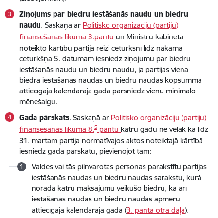
Ziņojums par biedru iestāšanās naudu un biedru
naudu
. Saskaņā ar
Politisko organizāciju (partiju)
finansēšanas likuma 3.pantu
un Ministru kabineta
noteikto kārtību partija reizi ceturksnī līdz nākamā
ceturkšņa 5. datumam iesniedz ziņojumu par biedru
iestāšanās naudu un biedru naudu, ja partijas viena
biedra iestāšanās naudas un biedru naudas kopsumma
attiecīgajā kalendārajā gadā pārsniedz vienu minimālo
mēnešalgu.
Gada pārskats
. Saskaņā ar
Politisko organizāciju (partiju)
5
finansēšanas likuma 8.
pantu
katru gadu ne vēlāk kā līdz
31. martam partija normatīvajos aktos noteiktajā kārtībā
iesniedz gada pārskatu, pievienojot tam:
Valdes vai tās pilnvarotas personas parakstītu partijas
iestāšanās naudas un biedru naudas sarakstu, kurā
norāda katru maksājumu veikušo biedru, kā arī
iestāšanās naudas un biedru naudas apmēru
attiecīgajā kalendārajā gadā (
3. panta otrā daļa
).