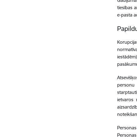
Gadījumā
tiesības 
e-pasta 
Papild
Korupcij
normatīva
iestādēm
pasākumu
Atsevišķo
personu 
starptau
ietvaros
aizsardz
noteikšanu
Personas 
Personas 