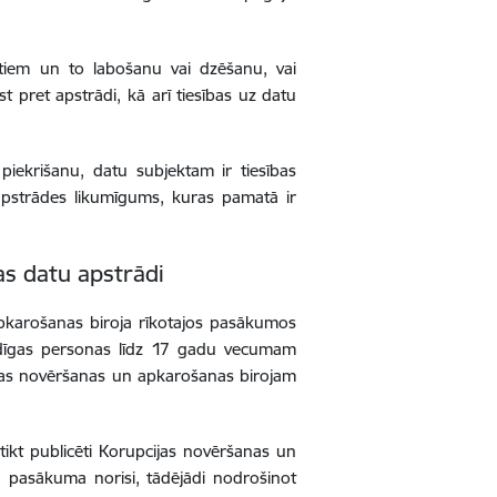
atiem un to labošanu vai dzēšanu, vai
t pret apstrādi, kā arī tiesības uz datu
piekrišanu, datu subjektam ir tiesības
 apstrādes likumīgums, kuras pamatā ir
as datu apstrādi
apkarošanas biroja rīkotajos pasākumos
dīgas personas līdz 17 gadu vecumam
cijas novēršanas un apkarošanas birojam
tikt publicēti Korupcijas novēršanas un
tu pasākuma norisi, tādējādi nodrošinot