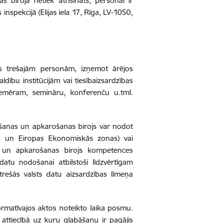
 birojā netiek atrisināts, personai ir
inspekcijā (Elijas iela 17, Rīga, LV-1050,
s trešajām personām, izņemot ārējos
dību institūcijām vai tiesībaizsardzības
iemēram, semināru, konferenču u.tml.
ršanas un apkarošanas birojs var nodot
as un Eiropas Ekonomiskās zonas) vai
s un apkarošanas birojs kompetences
atu nodošanai atbilstoši līdzvērtīgam
trešās valsts datu aizsardzības līmeņa
normatīvajos aktos noteikto laika posmu.
attiecībā uz kuru glabāšanu ir pagājis