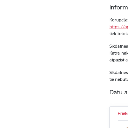
Inform
Korupcij
https://a
tiek lieto
Sīkdatnes
Katrā nāk
atpazīst a
Sīkdatnes
tie nebūt
Datu a
Prie