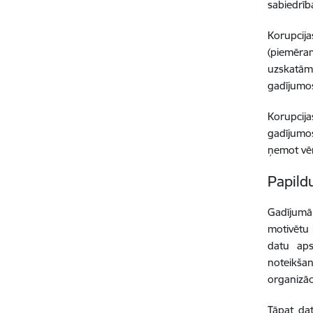
sabiedrīb
Korupcij
(piemēram
uzskatāma
gadījumos
Korupcija
gadījumos
ņemot vēr
Papild
Gadījumā,
motivētu 
datu aps
noteikšan
organizāc
Tāpat dat