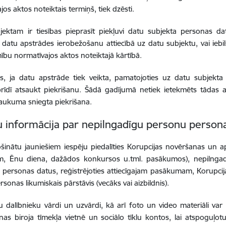
jos aktos noteiktais termiņš, tiek dzēsti.
jektam ir tiesības pieprasīt piekļuvi datu subjekta personas d
datu apstrādes ierobežošanu attiecībā uz datu subjektu, vai iebils
bu normatīvajos aktos noteiktajā kārtībā.
, ja datu apstrāde tiek veikta, pamatojoties uz datu subjekta 
brīdī atsaukt piekrišanu. Šādā gadījumā netiek ietekmēts tādas
aukuma sniegta piekrišana.
u informācija par nepilngadīgu personu person
šinātu jauniešiem iespēju piedalīties Korupcijas novēršanas un 
m, Ēnu diena, dažādos konkursos u.tml. pasākumos), nepilnga
t) personas datus, reģistrējoties attiecīgajam pasākumam, Korup
sonas likumiskais pārstāvis (vecāks vai aizbildnis).
dalībnieku vārdi un uzvārdi, kā arī foto un video materiāli var 
as biroja tīmekļa vietnē un sociālo tīklu kontos, lai atspoguļo