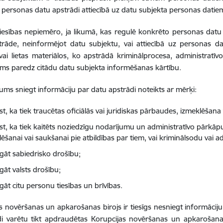
 personas datu apstrādi attiecībā uz datu subjekta personas datie
iesības nepiemēro, ja likumā, kas regulē konkrēto personas datu
rāde, neinformējot datu subjektu, vai attiecībā uz personas da
 vai lietas materiālos, ko apstrādā kriminālprocesa, administrat
kums paredz citādu datu subjekta informēšanas kārtību.
ums sniegt informāciju par datu apstrādi noteikts ar mērķi:
t, ka tiek traucētas oficiālās vai juridiskas pārbaudes, izmeklēšana
st, ka tiek kaitēts noziedzīgu nodarījumu un administratīvo pārkāp
ēšanai vai saukšanai pie atbildības par tiem, vai kriminālsodu vai ad
rgāt sabiedrisko drošību;
gāt valsts drošību;
gāt citu personu tiesības un brīvības.
s novēršanas un apkarošanas birojs ir tiesīgs nesniegt informāciju
di varētu tikt apdraudētas Korupcijas novēršanas un apkarošanas 