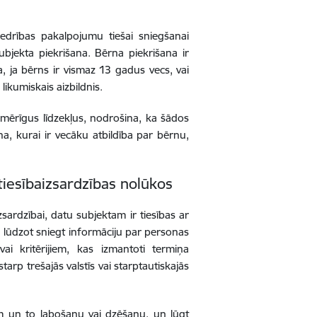
edrības pakalpojumu tiešai sniegšanai
bjekta piekrišana. Bērna piekrišana ir
 ja bērns ir vismaz 13 gadus vecs, vai
ikumiskais aizbildnis.
mērīgus līdzekļus, nodrošina, ka šādos
na, kurai ir vecāku atbildība par bērnu,
 tiesībaizsardzības nolūkos
zsardzībai, datu subjektam ir tiesības ar
 lūdzot sniegt informāciju par personas
i kritērijiem, kas izmantoti termiņa
arp trešajās valstīs vai starptautiskajās
em un to labošanu vai dzēšanu, un lūgt