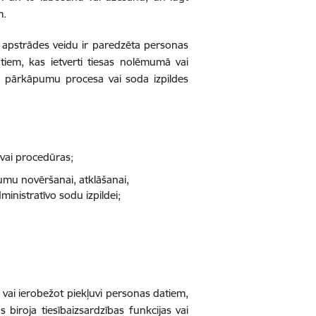
m.
 apstrādes veidu ir paredzēta personas
tiem, kas ietverti tiesas nolēmumā vai
īvo pārkāpumu procesa vai soda izpildes
 vai procedūras;
umu novēršanai, atklāšanai,
ministratīvo sodu izpildei;
 vai ierobežot piekļuvi personas datiem,
biroja tiesībaizsardzības funkcijas vai