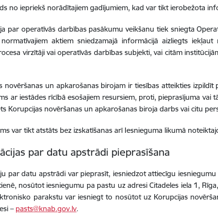
ds no iepriekš norādītajiem gadījumiem, kad var tikt ierobežota in
ja par operatīvās darbības pasākumu veikšanu tiek sniegta Operatī
i normatīvajiem aktiem sniedzamajā informācijā aizliegts iekļaut 
ocesa virzītāji vai operatīvās darbības subjekti, vai citām institūci
s novēršanas un apkarošanas birojam ir tiesības atteikties izpildīt
s ar iestādes rīcībā esošajiem resursiem, proti, pieprasījuma vai tā 
s Korupcijas novēršanas un apkarošanas biroja darbs vai citu pers
ums var tikt atstāts bez izskatīšanas arī Iesnieguma likumā noteikta
ācijas par datu apstrādi pieprasīšana
ju par datu apstrādi var pieprasīt, iesniedzot attiecīgu iesniegu
ātienē, nosūtot iesniegumu pa pastu uz adresi Citadeles iela 1, Rīg
ktronisko parakstu var iesniegt to nosūtot uz Korupcijas novērš
esi –
pasts
@knab.gov.lv
.