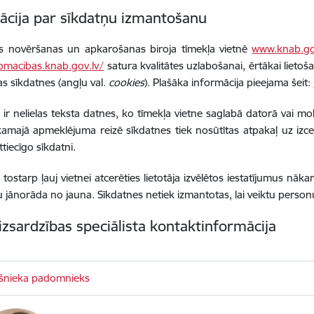
ācija par sīkdatņu izmantošanu
as novēršanas un apkarošanas biroja tīmekļa vietnē
www.knab.go
pmacibas.knab.gov.lv/
satura kvalitātes uzlabošanai, ērtākai lietoš
tas sīkdatnes (angļu val.
cookies
). Plašāka informācija pieejama šeit:
 ir nelielas teksta datnes, ko tīmekļa vietne saglabā datorā vai mobi
amajā apmeklējuma reizē sīkdatnes tiek nosūtītas atpakaļ uz izcel
ttiecīgo sīkdatni.
 tostarp ļauj vietnei atcerēties lietotāja izvēlētos iestatījumus nāk
u jānorāda no jauna. Sīkdatnes netiek izmantotas, lai veiktu person
izsardzības speciālista kontaktinformācija
kšnieka padomnieks