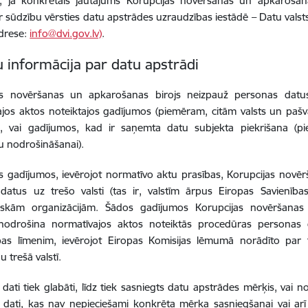
, ja konkrētais jautājums Korupcijas novēršanas un apkarošanas
ar sūdzību vērsties datu apstrādes uzraudzības iestādē – Datu valsts 
adrese:
info@dvi.gov.lv)
.
u informācija par datu apstrādi
as novēršanas un apkarošanas birojs neizpauž personas datu
jos aktos noteiktajos gadījumos (piemēram, citām valsts un pašval
), vai gadījumos, kad ir saņemta datu subjekta piekrišana (p
 nodrošināšanai).
s gadījumos, ievērojot normatīvo aktu prasības, Korupcijas novē
datus uz trešo valsti (tas ir, valstīm ārpus Eiropas Savienīb
tiskām organizācijām. Šādos gadījumos Korupcijas novēršana
 nodrošina normatīvajos aktos noteiktās procedūras personas d
ības līmenim, ievērojot Eiropas Komisijas lēmumā norādīto par 
 trešā valstī.
dati tiek glabāti, līdz tiek sasniegts datu apstrādes mērķis, vai 
dati, kas nav nepieciešami konkrēta mērķa sasniegšanai vai arī 