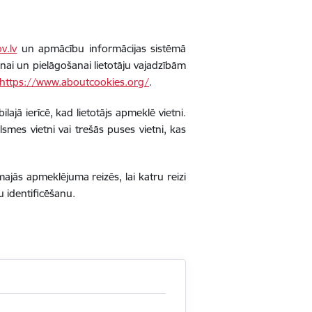
v.lv
un apmācību informācijas sistēmā
anai un pielāgošanai lietotāju vajadzībām
https://www.aboutcookies.org/
.
lajā ierīcē, kad lietotājs apmeklē vietni.
smes vietni vai trešās puses vietni, kas
amajās apmeklējuma reizēs, lai katru reizi
u identificēšanu.