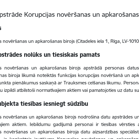
pstrāde Korupcijas novēršanas un apkarošanas 
s
s novēršanas un apkarošanas birojs (Citadeles iela 1, Rīga, LV-101
strādes nolūks un tiesiskais pamats
as novēršanas un apkarošanas birojs apstrādā personas datus,
as biroja likumā noteiktās funkcijas korupcijas novēršanā un apk
nkta pienākumus saskaņā ar Trauksmes celšanas likumu. Personas
ju izpildi atbilstoši normatīvajiem aktiem vai pamatojoties uz datu s
bjekta tiesības iesniegt sūdzību
s novēršanas un apkarošanas birojs nodrošina datu apstrādes un 
ajiem aktiem. Iebildumu gadījumā personai ir tiesības vērsties
s novēršanas un apkarošanas biroja datu aizsardzības speciālista