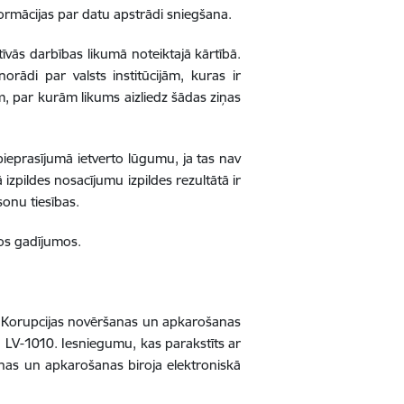
formācijas par datu apstrādi sniegšana.
vās darbības likumā noteiktajā kārtībā.
norādi par valsts institūcijām, kuras ir
jām, par kurām likums aizliedz šādas ziņas
 pieprasījumā ietverto lūgumu, ja tas nav
izpildes nosacījumu izpildes rezultātā ir
onu tiesības.
jos gadījumos.
mu Korupcijas novēršanas un apkarošanas
a, LV-1010. Iesniegumu, kas parakstīts ar
anas un apkarošanas biroja elektroniskā