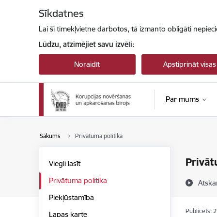
Pāriet uz lapas saturu
Sīkdatnes
Lai šī tīmekļvietne darbotos, tā izmanto obligāti nepiec
Lūdzu, atzīmējiet savu izvēli:
Noraidīt
Apstiprināt visas
Par mums
Sākums
Privātuma politika
Privāt
Viegli lasīt
Privātuma politika
Atska
Piekļūstamība
Publicēts: 
Lapas karte