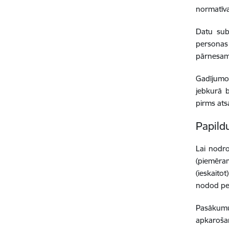
normatīva
Datu sub
personas 
pārnesamī
Gadījumos
jebkurā 
pirms ats
Papild
Lai nodro
(piemēra
(ieskaito
nodod per
Pasākumu 
apkarošan