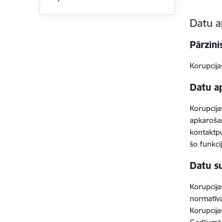
Datu a
Pārzini
Korupcija
Datu ap
Korupcij
apkarošan
kontaktpu
šo funkci
Datu su
Korupcija
normatīv
Korupcija