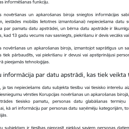
as informēšanas funkciju.
as novēršanas un apkarošanas biroja sniegtos informācijas sabi
, iestādes mobilās lietotnes izmantošanai) nepieciešama datu su
 par pamatu datu apstrādei, un bērna datu apstrāde ir likumīga,
, kad 13 gadu vecums nav sasniegts, piekrišanu ir devis vecāks vai l
s novēršanas un apkarošanas birojs, izmantojot saprātīgus un sa
 tiek pārbaudīts, vai piekrišanu ir devusi vai apstiprinājusi perso
ā pieejamās tehnoloģijas.
u informācija par datu apstrādi, kas tiek veikta
 ja tas nepieciešams datu subjekta tiesību vai tiesisko interešu ai
iesniegumu vērsties Korupcijas novēršanas un apkarošanas birojā,
trādes tiesisko pamatu, personas datu glabāšanas termiņu va
ai, kā arī informāciju par personas datu saņēmēju kategorijām, tost
ijās.
u subjektam ir tiesības pieprasīt piekļuvi saviem personas dati