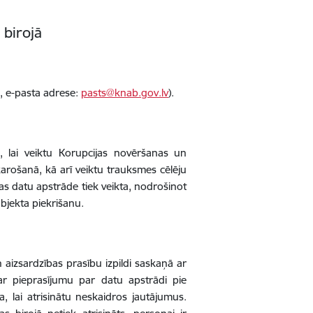
birojā
0, e-pasta adrese:
pasts@knab.gov.lv
).
 lai veiktu Korupcijas novēršanas un
arošanā, kā arī veiktu trauksmes cēlēju
 datu apstrāde tiek veikta, nodrošinot
ubjekta piekrišanu.
aizsardzības prasību izpildi saskaņā ar
 ar pieprasījumu par datu apstrādi pie
, lai atrisinātu neskaidros jautājumus.