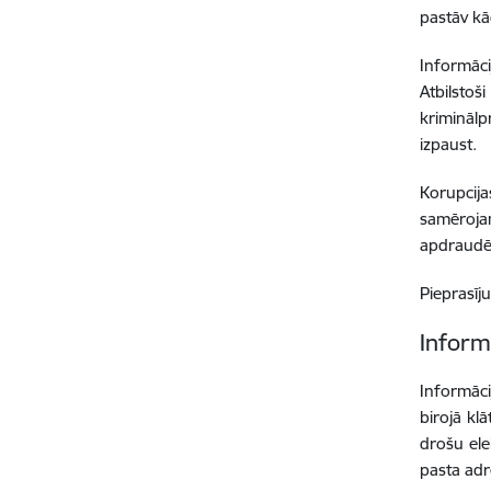
pastāv kā
Informāci
Atbilstoš
kriminālpr
izpaust.
Korupcija
samērojam
apdraudēt
Pieprasīj
Inform
Informāci
birojā kl
drošu ele
pasta adr