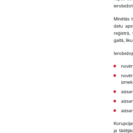
ierobežot
Minētās t
datu apst
reģistrā,
gaitā, li
Ierobežoj
novērs
novēr
izmekl
aizsa
aizsar
aizsar
Korupcija
ja tādējā