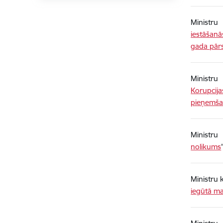
Ministru
iestāšan
gada pārs
Ministru
Korupcija
pieņemša
Ministru
nolikums
Ministru 
iegūtā m