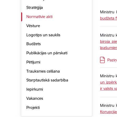
Stratēģija
Ministru
Normatīvie akti
budžeta f
Vēsture
Logotips un sauklis
Ministru 
biroja p
Budžets
īpašumie
Publikācijas un pārskati
Lejupielā
Paziņ
Pētījumi
Trauksmes celšana
Ministru
Starptautiskā sadarbība
un izpēr
ir valsts 
Iepirkumi
Vakances
Ministru
Projekti
Korupcij