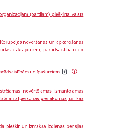
rganizācijām (partijām) piešķirtā valsts
 Korupcijas novēršanas un apkarošanas
naudas uzkrājumiem, parādsaistībām un
parādsaistībām un īpašumiem
istrējamas, novērtējamas, izmantojamas
valsts amatpersonas pienākumus, un kas
dā piešķir un izmaksā izdienas pensijas