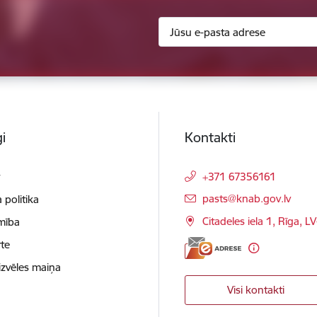
i
Kontakti
t
+371 67356161
E-pasts:
pasts@knab.gov.lv
 politika
Citadeles iela 1, Rīga, L
mība
te
izvēles maiņa
Visi kontakti