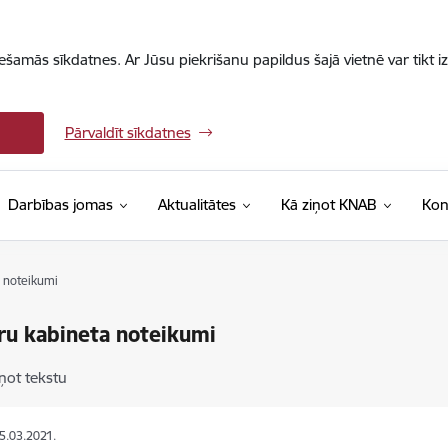
iešamās sīkdatnes. Ar Jūsu piekrišanu papildus šajā vietnē var tikt i
Pārvaldīt sīkdatnes
Darbības jomas
Aktualitātes
Kā ziņot KNAB
Kon
a noteikumi
ru kabineta noteikumi
ņot tekstu
25.03.2021.