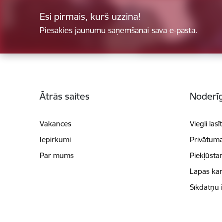
Esi pirmais, kurš uzzina!
Piesakies jaunumu saņemšanai savā e-pastā.
Kājene
Ātrās saites
Noderīg
Vakances
Viegli lasī
Iepirkumi
Privātuma
Par mums
Piekļūsta
Lapas kar
Sīkdatņu 