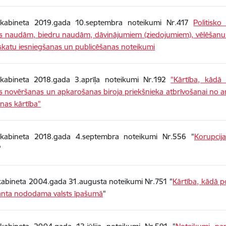
 kabineta 2019.gada 10.septembra noteikumi Nr.417
Politisko
ās naudām, biedru naudām, dāvinājumiem (ziedojumiem), vēlēšan
katu iesniegšanas un publicēšanas noteikumi
 kabineta 2018.gada 3.aprīļa noteikumi Nr.192
"Kārtība, kādā 
s novēršanas un apkarošanas biroja priekšnieka atbrīvošanai no 
nas kārtība"
 kabineta 2018.gada 4.septembra noteikumi Nr.556 "
Korupcij
"
kabineta 2004.gada 31.augusta noteikumi Nr.751 "
Kārtība, kādā po
anta nododama valsts īpašumā
"