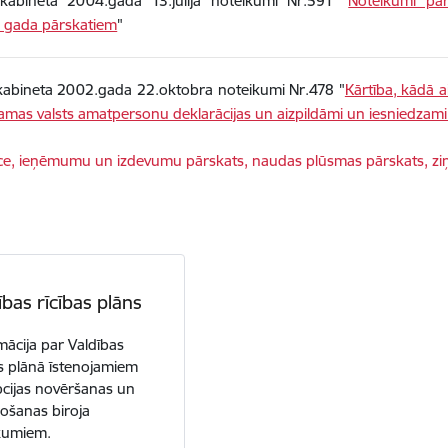
 kabineta 2004.gada 13.jūlija noteikumi Nr.591 "
Noteikumi par 
u gada pārskatiem
"
kabineta 2002.gada 22.oktobra noteikumi Nr.478 "
Kārtība, kādā a
amas valsts amatpersonu deklarācijas un aizpildāmi un iesniedzami
dēt:
ce, ieņēmumu un izdevumu pārskats, naudas plūsmas pārskats, z
ības rīcības plāns
mācija par Valdības
as plānā īstenojamiem
cijas novēršanas un
ošanas biroja
kumiem.