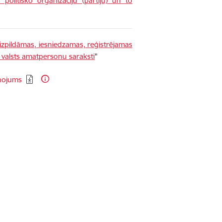
politisko organizāciju (partiju) un to
izpildāmas, iesniedzamas, reģistrējamas
 valsts amatpersonu saraksti
"
iņojums