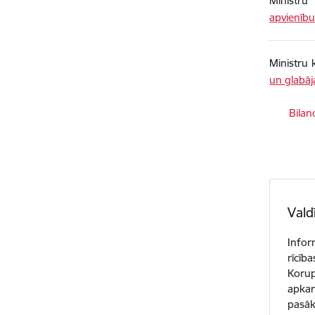
Ministru
apvienīb
Ministru 
un glabāj
Lejupielā
Bilan
Vald
Infor
rīcīb
Korup
apkar
pasā