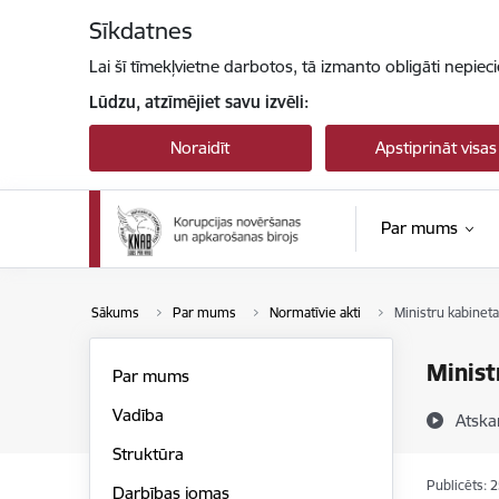
Pāriet uz lapas saturu
Sīkdatnes
Lai šī tīmekļvietne darbotos, tā izmanto obligāti nepiec
Lūdzu, atzīmējiet savu izvēli:
Noraidīt
Apstiprināt visas
Par mums
Sākums
Par mums
Normatīvie akti
Ministru kabinet
Minist
Par mums
Vadība
Atska
Struktūra
Publicēts: 
Darbības jomas