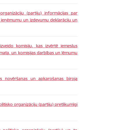
 organizāciju (partiju) informācijas par
u ieņēmumu un izdevumu deklarāciju un
izveido komisiju, kas izvērtē iemeslus
amata, un komisijas darbības un lēmumu
as novēršanas un apkarošanas biroja
litisko organizāciju (partiju) pretlikumīgi