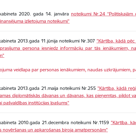
 kabineta 2020. gada 14. janvāra
noteikumi Nr.24 “Politiskajām o
inansējuma izlietojuma noteikumi”
kabineta 2013.gada 11.jūnija noteikumi Nr.307
"Kārtība, kādā pēc
ieprasījuma persona iesniedz informāciju par tās ienākumiem, 
m"
dēt:
ojuma veidlapa par personas ienākumiem, naudas uzkrājumiem, 
 kabineta 2013.gada 21.maija noteikumi Nr.255
"Kārtība, kādā reģ
kamas diplomātiskās dāvanas un dāvanas, kas pieņemtas, pildot 
vai pašvaldības institūcijas īpašums"
 kabineta 2010.gada 21.decembra noteikumi Nr.1159
"Kārtība, kā
as novēršanas un apkarošanas biroja amatpersonām"