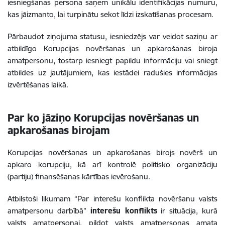
iesniegšanas persona saņem
unikālu identifikācijas numuru
,
kas jāizmanto, lai turpinātu sekot līdzi izskatīšanas procesam.
Pārbaudot ziņojuma statusu, iesniedzējs var veidot saziņu ar
atbildīgo
Korupcijas novēršanas un apkarošanas biroja
amatpersonu, tostarp iesniegt papildu informāciju vai sniegt
atbildes uz jautājumiem, kas iestādei radušies informācijas
izvērtēšanas laikā.
Par ko jāziņo Korupcijas novēršanas un
apkarošanas birojam
Korupcijas novēršanas un apkarošanas birojs novērš un
apkaro korupciju, kā arī kontrolē politisko organizāciju
(partiju) finansēšanas kārtības ievērošanu.
Atbilstoši likumam “Par interešu konflikta novēršanu valsts
amatpersonu darbībā”
interešu konflikts
ir situācija, kurā
valsts amatpersonai, pildot valsts amatpersonas amata