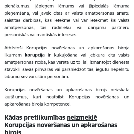
pienākumus, jāpieņem lēmums vai jāpiedalās lēmuma
pieņemšanā, vai jāveic citas ar valsts amatpersonas amatu
saistītas darbības, kas ietekmē vai var ietekmēt šīs valsts
amatpersonas, tās radinieku vai darījumu partneru
personiskās vai mantiskās intereses.
Atbilstoši Korupcijas novēršanas un apkarošanas biroja
likumam
korupcija
ir kukuļošana vai jebkura cita valsts
amatpersonas rīcība, kas vērsta uz to, lai, izmantojot dienesta
stāvokli, savas pilnvaras vai pārsniedzot tās, iegūtu nepelnītu
labumu sev vai citām personām.
Korupcijas novēršanas un apkarošanas birojs neizskata
jautājumus, kuri neatbilst Korupcijas novēršanas un
apkarošanas biroja kompetencei.
Kādas pretlikumības
neizmeklē
Korupcijas novēršanas un apkarošanas
birojs