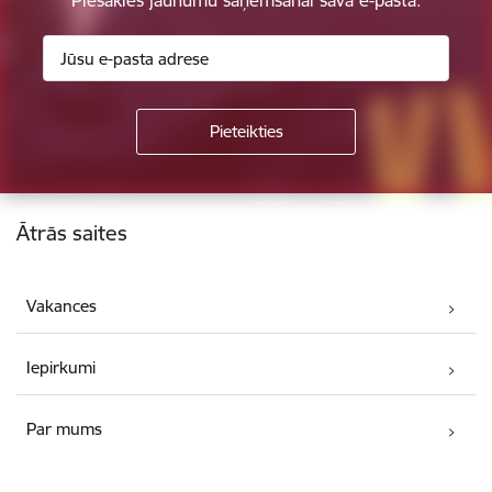
Piesakies jaunumu saņemšanai savā e-pastā.
Kājene
Ātrās saites
Vakances
Iepirkumi
Par mums