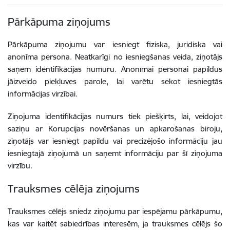
Pārkāpuma ziņojums
Pārkāpuma ziņojumu var iesniegt fiziska, juridiska vai
anonīma persona. Neatkarīgi no iesniegšanas veida, ziņotājs
saņem identifikācijas numuru. Anonīmai personai papildus
jāizveido piekļuves parole, lai varētu sekot iesniegtās
informācijas virzībai.
Ziņojuma identifikācijas numurs tiek piešķirts, lai, veidojot
saziņu ar
Korupcijas novēršanas un apkarošanas biroju
,
ziņotājs var iesniegt papildu vai precizējošo informāciju jau
iesniegtajā ziņojumā un saņemt informāciju par šī ziņojuma
virzību.
Trauksmes cēlēja ziņojums
Trauksmes cēlējs sniedz ziņojumu par iespējamu pārkāpumu,
kas var kaitēt sabiedrības interesēm, ja trauksmes cēlējs šo