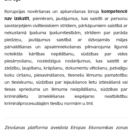
Korupcijas novēršanas un apkarošanas biroja
kompetencē
nav izskatīt
, piemēram, jautājumus, kas saistīti ar personu
savstarpējiem civiltiesiskiem strīdiem, pārkāpumiem saistībā ar
nekustamā īpašuma īpašumtiesībām, strīdiem par parāda
piedziņu, jautājumus saistībā ar dzīvojamās mājas
pārvaldīšanas un apsaimniekošanas pilnvarojuma līgumā
noteiktās kārtības nepildīšanu, sūdzības par vides
piesārņošanu, noziedzīgus nodarījumus, kas saistīti ar
zādzību, laupīšanu, krāpšanu, dokumentu viltošanu, patvaļīgu
koku ciršanu, piesavināšanos, tiesnešu lēmumu pamatotību
un tiesiskumu, sūdzības par iejaukšanos lietu iztiesāšanā vai
tiesas sprieduma un lēmuma neizpildīšanu, sūdzības par
krimināllietu izmeklēšanas iespējamo neatbilstību
kriminālprocesuālajām tiesību normām u.tml.
Ziņošanas platforma izveidota
Eiropas Ekonomikas zonas