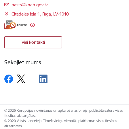
E-pasts:
pasts@knab.gov.lv
Citadeles iela 1, Rīga, LV-1010
Visi kontakti
Sekojiet mums
© 2026 Korupcijas novēršanas un apkarošanas birojs, publicētā satura visas
tiesības aizsargātas.
© 2020 Valsts kanceleja, Tīmekļvietņu vienotās platformas visas tiesības
aizsargātas.