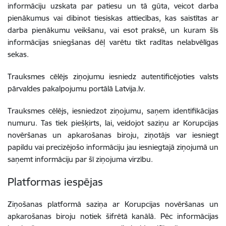
informāciju uzskata par patiesu un tā gūta, veicot darba
pienākumus vai dibinot tiesiskas attiecības, kas saistītas ar
darba pienākumu veikšanu, vai esot praksē, un kuram šīs
informācijas sniegšanas dēļ varētu tikt radītas nelabvēlīgas
sekas.
Trauksmes cēlējs ziņojumu iesniedz autentificējoties valsts
pārvaldes pakalpojumu portālā Latvija.lv.
Trauksmes cēlējs, iesniedzot ziņojumu, saņem identifikācijas
numuru. Tas tiek piešķirts, lai, veidojot saziņu ar
Korupcijas
novēršanas un apkarošanas biroju
, ziņotājs var iesniegt
papildu vai precizējošo informāciju jau iesniegtajā ziņojumā un
saņemt informāciju par šī ziņojuma virzību.
Platformas iespējas
Ziņošanas platformā saziņa ar
Korupcijas novēršanas un
apkarošanas biroju
notiek šifrētā kanālā. Pēc informācijas