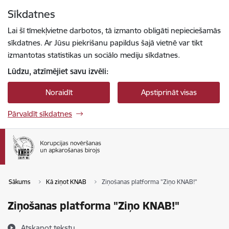
Pāriet uz lapas saturu
Sīkdatnes
Spied
lai meklētu
Enter
Lai šī tīmekļvietne darbotos, tā izmanto obligāti nepieciešamās
sīkdatnes. Ar Jūsu piekrišanu papildus šajā vietnē var tikt
izmantotas statistikas un sociālo mediju sīkdatnes.
Lūdzu, atzīmējiet savu izvēli:
Noraidīt
Apstiprināt visas
Pārvaldīt sīkdatnes
Sākums
Kā ziņot KNAB
Ziņošanas platforma "Ziņo KNAB!"
Ziņošanas platforma "Ziņo KNAB!"
Atskaņot tekstu