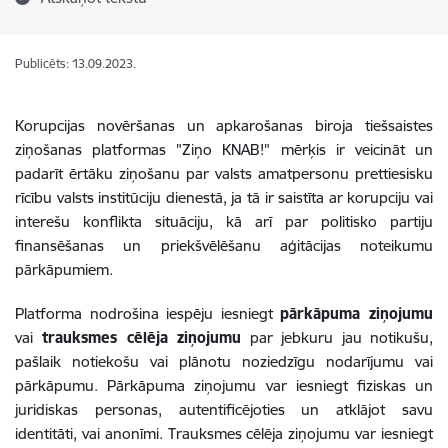
Publicēts: 13.09.2023.
Korupcijas novēršanas un apkarošanas biroja tiešsaistes
ziņošanas platformas "Ziņo KNAB!" mērķis ir veicināt un
padarīt ērtāku ziņošanu par
valsts amatpersonu prettiesisku
rīcību valsts institūciju dienestā, ja tā ir saistīta ar korupciju vai
interešu konflikta situāciju, kā arī par politisko partiju
finansēšanas un priekšvēlēšanu aģitācijas noteikumu
pārkāpumiem.
Platforma nodrošina iespēju iesniegt
pārkāpuma ziņojumu
vai
trauksmes cēlēja ziņojumu
par jebkuru jau notikušu,
pašlaik notiekošu vai plānotu noziedzīgu nodarījumu vai
pārkāpumu.
Pārkāpuma ziņojumu var iesniegt fiziskas un
juridiskas personas, autentificējoties un atklājot savu
identitāti, vai anonīmi. Trauksmes cēlēja ziņojumu var iesniegt