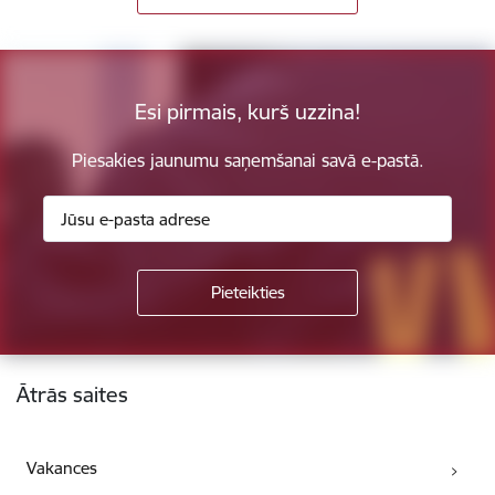
Esi pirmais, kurš uzzina!
Piesakies jaunumu saņemšanai savā e-pastā.
Kājene
Ātrās saites
Vakances