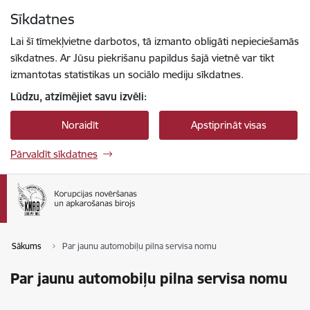
Pāriet uz lapas saturu
Sīkdatnes
Spied
lai meklētu
Enter
Lai šī tīmekļvietne darbotos, tā izmanto obligāti nepieciešamās
sīkdatnes. Ar Jūsu piekrišanu papildus šajā vietnē var tikt
izmantotas statistikas un sociālo mediju sīkdatnes.
Lūdzu, atzīmējiet savu izvēli:
Noraidīt
Apstiprināt visas
Pārvaldīt sīkdatnes
Sākums
Par jaunu automobiļu pilna servisa nomu
Par jaunu automobiļu pilna servisa nomu