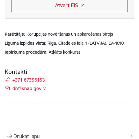
Atvērt EIS
Pasūtītājs
Korupcijas novēršanas un apkarošanas birojs
Līguma izpildes vieta
Rīga, Citadeles iela 1 (LATVIJA), LV-1010
Iepirkuma procedūra
Atklāts konkurss
Kontakti
+371 67356163
E-pasts:
dn@knab.gov.lv
Drukāt lapu