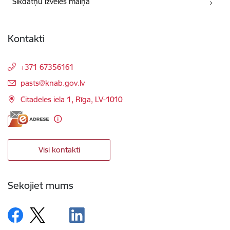
Sīkdatņu izvēles maiņa
Kontakti
+371 67356161
E-pasts:
pasts@knab.gov.lv
Citadeles iela 1, Rīga, LV-1010
Visi kontakti
Sekojiet mums