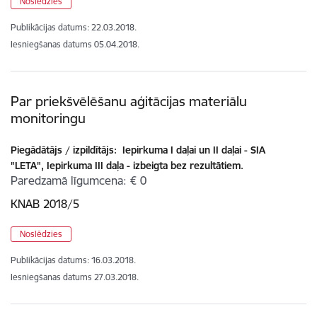
Noslēdzies
Publikācijas datums:
22.03.2018.
Iesniegšanas datums
05.04.2018.
Par priekšvēlēšanu aģitācijas materiālu
monitoringu
Piegādātājs / izpildītājs:
Iepirkuma I daļai un II daļai - SIA
"LETA", Iepirkuma III daļa - izbeigta bez rezultātiem.
Paredzamā līgumcena
€ 0
KNAB 2018/5
Noslēdzies
Publikācijas datums:
16.03.2018.
Iesniegšanas datums
27.03.2018.