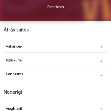
Kājene
Ātrās saites
Vakances
Iepirkumi
Par mums
Noderīgi
Viegli lasīt