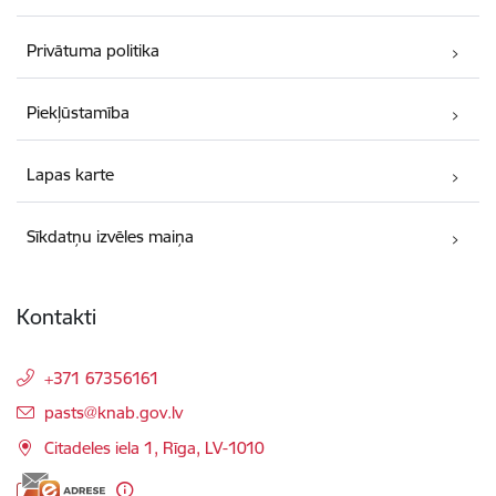
Privātuma politika
Piekļūstamība
Lapas karte
Sīkdatņu izvēles maiņa
Kontakti
+371 67356161
E-pasts:
pasts@knab.gov.lv
Citadeles iela 1, Rīga, LV-1010