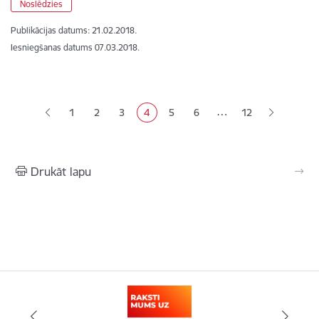
Noslēdzies
Publikācijas datums:
21.02.2018.
Iesniegšanas datums
07.03.2018.
Lapošana
…
1
2
3
4
5
6
12
Lapa
Lapa
Lapa
Pašreizējā lapa
Lapa
Lapa
Drukāt lapu