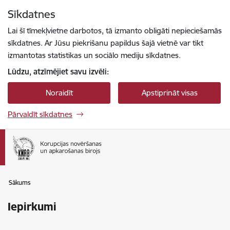
Pāriet uz lapas saturu
Sīkdatnes
Spied
lai meklētu
Enter
Lai šī tīmekļvietne darbotos, tā izmanto obligāti nepieciešamās
sīkdatnes. Ar Jūsu piekrišanu papildus šajā vietnē var tikt
izmantotas statistikas un sociālo mediju sīkdatnes.
Lūdzu, atzīmējiet savu izvēli:
Noraidīt
Apstiprināt visas
Pārvaldīt sīkdatnes
Sākums
Iepirkumi