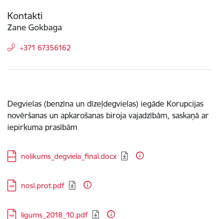
Kontakti
Zane Gokbaga
+371 67356162
Degvielas (benzīna un dīzeļdegvielas) iegāde Korupcijas
novēršanas un apkarošanas biroja vajadzībām, saskaņā ar
iepirkuma prasībām
Lejupielādēt:
nolikums_degviela_final.docx
Lejupielādēt:
nosl.prot.pdf
Lejupielādēt:
ligums_2018_10.pdf