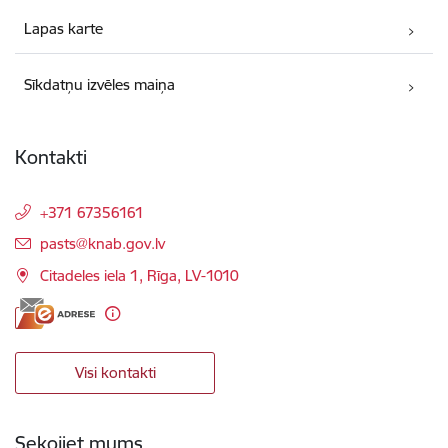
Lapas karte
Sīkdatņu izvēles maiņa
Kontakti
+371 67356161
E-pasts:
pasts@knab.gov.lv
Citadeles iela 1, Rīga, LV-1010
Visi kontakti
Sekojiet mums