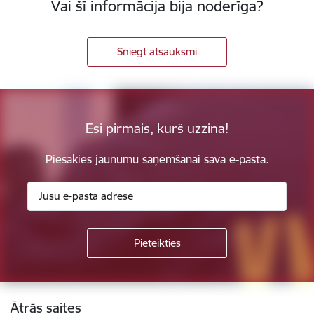
Vai šī informācija bija noderīga?
Sniegt atsauksmi
Esi pirmais, kurš uzzina!
Piesakies jaunumu saņemšanai savā e-pastā.
Kājene
Ātrās saites