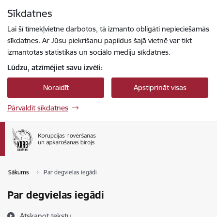
Pāriet uz lapas saturu
Sīkdatnes
Spied
lai meklētu
Enter
Lai šī tīmekļvietne darbotos, tā izmanto obligāti nepieciešamās
sīkdatnes. Ar Jūsu piekrišanu papildus šajā vietnē var tikt
izmantotas statistikas un sociālo mediju sīkdatnes.
Lūdzu, atzīmējiet savu izvēli:
Noraidīt
Apstiprināt visas
Pārvaldīt sīkdatnes
Sākums
Par degvielas iegādi
Par degvielas iegādi
Atskaņot tekstu