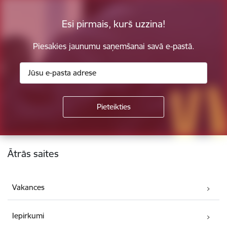
Esi pirmais, kurš uzzina!
Piesakies jaunumu saņemšanai savā e-pastā.
Kājene
Ātrās saites
Vakances
Iepirkumi