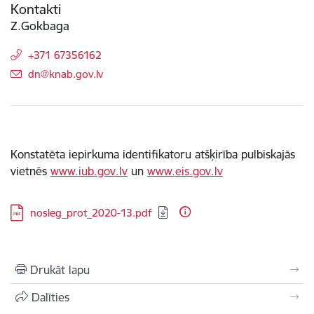
Kontakti
Z.Gokbaga
+371 67356162
E-pasts:
dn@knab.gov.lv
Konstatēta iepirkuma identifikatoru atšķirība pulbiskajās
vietnēs
www.iub.gov.lv
un
www.eis.gov.lv
Lejupielādēt:
nosleg_prot_2020-13.pdf
Drukāt lapu
Dalīties