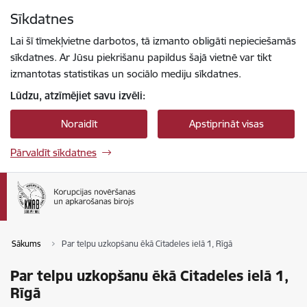
Pāriet uz lapas saturu
Sīkdatnes
Spied
lai meklētu
Enter
Lai šī tīmekļvietne darbotos, tā izmanto obligāti nepieciešamās
sīkdatnes. Ar Jūsu piekrišanu papildus šajā vietnē var tikt
izmantotas statistikas un sociālo mediju sīkdatnes.
Lūdzu, atzīmējiet savu izvēli:
Noraidīt
Apstiprināt visas
Pārvaldīt sīkdatnes
Sākums
Par telpu uzkopšanu ēkā Citadeles ielā 1, Rīgā
Par telpu uzkopšanu ēkā Citadeles ielā 1,
Rīgā