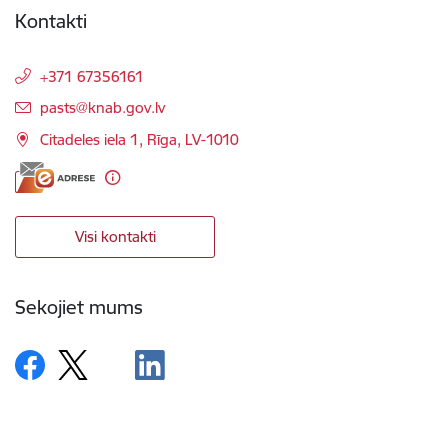
Kontakti
+371 67356161
E-pasts:
pasts@knab.gov.lv
Citadeles iela 1, Rīga, LV-1010
Visi kontakti
Sekojiet mums