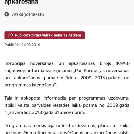
apkarošanā
Atskaņot tekstu
Publicēts
pirms vairāk nekā 12 gadiem
Publicēts: 24.03.2014.
Korupcijas novēršanas un apkarošanas birojs (KNAB)
sagatavojis informatīvo ziņojumu „Par Korupcijas novēršanas
un apkarošanas pamatnostādņu 2009.–2013.gadam un
programmas īstenošanu”.
Tajā ir apkopota informācija par programmas uzdevumu
izpildi valsts pārvaldes iestādēs laika posmā no 2009.gada
1.janvāra līdz 2013.gada 31.decembrim.
Programmas mērķis bija noteikt uzdevumus, plānot to izpildi
un finansējumu Korupcijas novēršanas un apkarošanas valsts