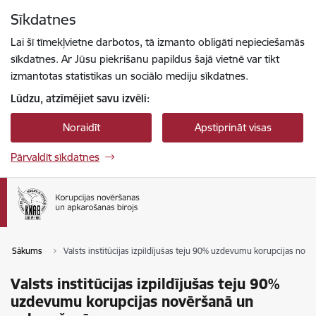
Pāriet uz lapas saturu
Sīkdatnes
Spied
lai meklētu
Enter
Lai šī tīmekļvietne darbotos, tā izmanto obligāti nepieciešamās
sīkdatnes. Ar Jūsu piekrišanu papildus šajā vietnē var tikt
izmantotas statistikas un sociālo mediju sīkdatnes.
Lūdzu, atzīmējiet savu izvēli:
Noraidīt
Apstiprināt visas
Pārvaldīt sīkdatnes
Sākums
Valsts institūcijas izpildījušas teju 90% uzdevumu korupcijas nov
Valsts institūcijas izpildījušas teju 90%
uzdevumu korupcijas novēršanā un