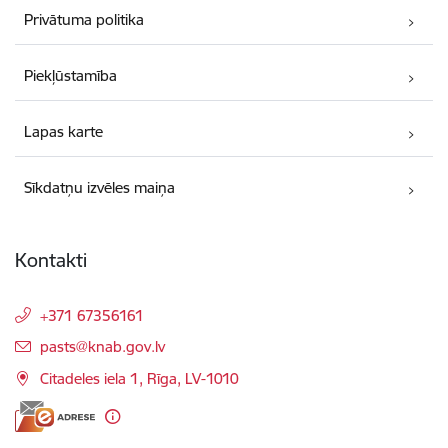
Privātuma politika
Piekļūstamība
Lapas karte
Sīkdatņu izvēles maiņa
Kontakti
+371 67356161
E-pasts:
pasts@knab.gov.lv
Citadeles iela 1, Rīga, LV-1010