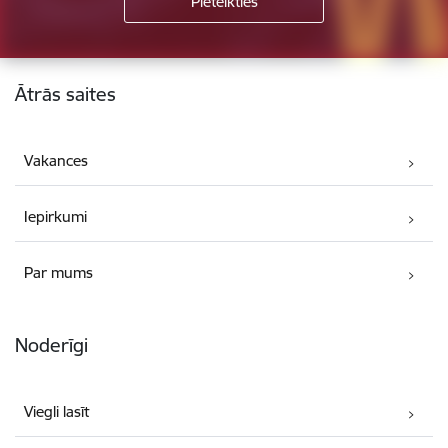
Kājene
Ātrās saites
Vakances
Iepirkumi
Par mums
Noderīgi
Viegli lasīt