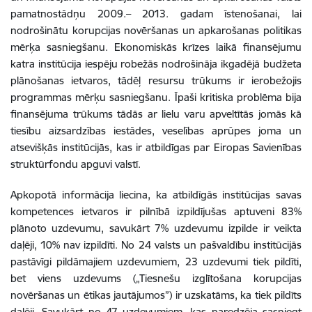
pamatnostādņu 2009.– 2013. gadam īstenošanai, lai
nodrošinātu korupcijas novēršanas un apkarošanas politikas
mērķa sasniegšanu. Ekonomiskās krīzes laikā finansējumu
katra institūcija iespēju robežās nodrošināja ikgadējā budžeta
plānošanas ietvaros, tādēļ resursu trūkums ir ierobežojis
programmas mērķu sasniegšanu. Īpaši kritiska problēma bija
finansējuma trūkums tādās ar lielu varu apveltītās jomās kā
tiesību aizsardzības iestādes, veselības aprūpes joma un
atsevišķās institūcijās, kas ir atbildīgas par Eiropas Savienības
struktūrfondu apguvi valstī.
Apkopotā informācija liecina, ka atbildīgās institūcijas savas
kompetences ietvaros ir pilnībā izpildījušas aptuveni 83%
plānoto uzdevumu, savukārt 7% uzdevumu izpilde ir veikta
daļēji, 10% nav izpildīti. No 24 valsts un pašvaldību institūcijās
pastāvīgi pildāmajiem uzdevumiem, 23 uzdevumi tiek pildīti,
bet viens uzdevums („Tiesnešu izglītošana korupcijas
novēršanas un ētikas jautājumos”) ir uzskatāms, ka tiek pildīts
daļēji. Savukārt no 47 uzdevumiem, kas paredzēja sasniegt