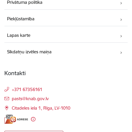
Privātuma politika
Piekļūstamība
Lapas karte
Sīkdatņu izvēles maiņa
Kontakti
+371 67356161
E-pasts:
pasts@knab.gov.lv
Citadeles iela 1, Rīga, LV-1010