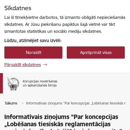
Pāriet uz lapas saturu
Sīkdatnes
Spied
lai meklētu
Enter
Lai šī tīmekļvietne darbotos, tā izmanto obligāti nepieciešamās
sīkdatnes. Ar Jūsu piekrišanu papildus šajā vietnē var tikt
izmantotas statistikas un sociālo mediju sīkdatnes.
Lūdzu, atzīmējiet savu izvēli:
Noraidīt
Apstiprināt visas
Pārvaldīt sīkdatnes
Sākums
Informatīvais ziņojums ”Par koncepcijas „Lobēšanas tiesiskās reg
Informatīvais ziņojums ”Par koncepcijas
„Lobēšanas tiesiskās reglamentācijas