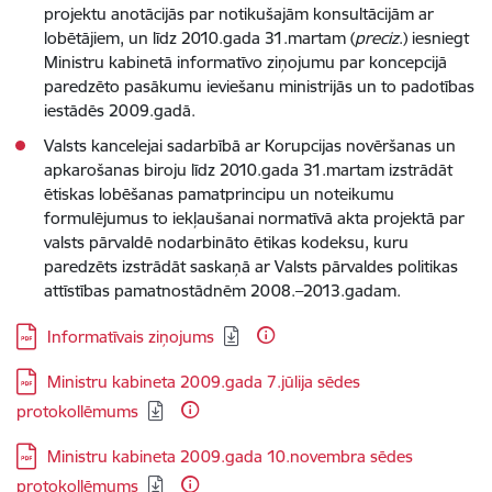
projektu anotācijās par notikušajām konsultācijām ar
lobētājiem, un līdz 2010.gada 31.martam (
preciz
.) iesniegt
Ministru kabinetā informatīvo ziņojumu par koncepcijā
paredzēto pasākumu ieviešanu ministrijās un to padotības
iestādēs 2009.gadā.
Valsts kancelejai sadarbībā ar Korupcijas novēršanas un
apkarošanas biroju līdz 2010.gada 31.martam izstrādāt
ētiskas lobēšanas pamatprincipu un noteikumu
formulējumus to iekļaušanai normatīvā akta projektā par
valsts pārvaldē nodarbināto ētikas kodeksu, kuru
paredzēts izstrādāt saskaņā ar Valsts pārvaldes politikas
attīstības pamatnostādnēm 2008.–2013.gadam.
Lejupielādēt:
Informatīvais ziņojums
Lejupielādēt:
Ministru kabineta 2009.gada 7.jūlija sēdes
protokollēmums
Lejupielādēt:
Ministru kabineta 2009.gada 10.novembra sēdes
protokollēmums