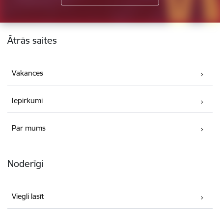
Kājene
Ātrās saites
Vakances
Iepirkumi
Par mums
Noderīgi
Viegli lasīt