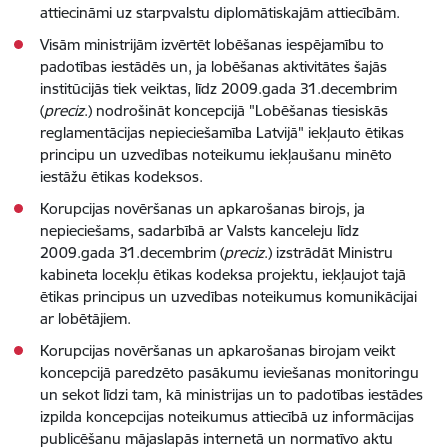
attiecināmi uz starpvalstu diplomātiskajām attiecībām.
Visām ministrijām izvērtēt lobēšanas iespējamību to
padotības iestādēs un, ja lobēšanas aktivitātes šajās
institūcijās tiek veiktas, līdz 2009.gada 31.decembrim
(
preciz
.) nodrošināt koncepcijā "Lobēšanas tiesiskās
reglamentācijas nepieciešamība Latvijā" iekļauto ētikas
principu un uzvedības noteikumu iekļaušanu minēto
iestāžu ētikas kodeksos.
Korupcijas novēršanas un apkarošanas birojs, ja
nepieciešams, sadarbībā ar Valsts kanceleju līdz
2009.gada 31.decembrim (
preciz
.) izstrādāt Ministru
kabineta locekļu ētikas kodeksa projektu, iekļaujot tajā
ētikas principus un uzvedības noteikumus komunikācijai
ar lobētājiem.
Korupcijas novēršanas un apkarošanas birojam veikt
koncepcijā paredzēto pasākumu ieviešanas monitoringu
un sekot līdzi tam, kā ministrijas un to padotības iestādes
izpilda koncepcijas noteikumus attiecībā uz informācijas
publicēšanu mājaslapās internetā un normatīvo aktu