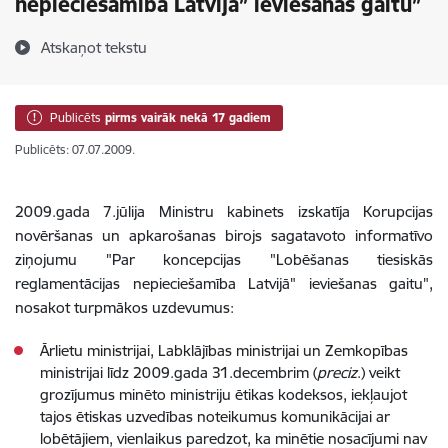
nepieciešamība Latvijā” ieviešanas gaitu”
Atskaņot tekstu
Publicēts
pirms vairāk nekā 17 gadiem
Publicēts: 07.07.2009.
2009.gada 7.jūlija Ministru kabinets izskatīja Korupcijas
novēršanas un apkarošanas birojs sagatavoto informatīvo
ziņojumu "Par koncepcijas "Lobēšanas tiesiskās
reglamentācijas nepieciešamība Latvijā" ieviešanas gaitu",
nosakot turpmākos uzdevumus:
Ārlietu ministrijai, Labklājības ministrijai un Zemkopības
ministrijai līdz 2009.gada 31.decembrim (
preciz
.) veikt
grozījumus minēto ministriju ētikas kodeksos, iekļaujot
tajos ētiskas uzvedības noteikumus komunikācijai ar
lobētājiem, vienlaikus paredzot, ka minētie nosacījumi nav