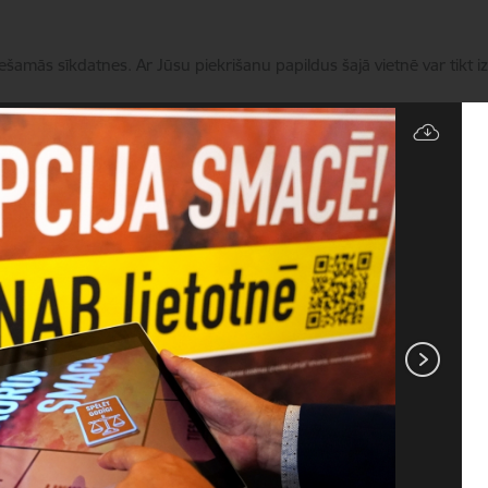
iešamās sīkdatnes. Ar Jūsu piekrišanu papildus šajā vietnē var tikt i
Pārvaldīt sīkdatnes
Darbības jomas
Aktualitātes
Kā ziņot KNAB
Kon