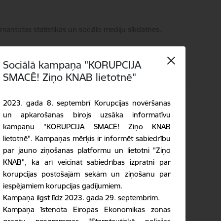
zmantotas statistikas un sociālo mediju sīkdatnes.
Sociālā kampaņa "KORUPCIJA
SMACĒ! Ziņo KNAB lietotnē"
takti
2023. gada 8. septembrī Korupcijas novēršanas
Language
Meklēt
Piekļūstamība
un apkarošanas birojs uzsāka informatīvu
kampaņu "KORUPCIJA SMACĒ! Ziņo KNAB
lietotnē". Kampaņas mērķis ir informēt sabiedrību
par jauno ziņošanas platformu un lietotni "Ziņo
KNAB", kā arī veicināt sabiedrības izpratni par
korupcijas postošajām sekām un ziņošanu par
iespējamiem korupcijas gadījumiem.
Kampaņa ilgst līdz 2023. gada 29. septembrim.
Kampaņa īstenota Eiropas Ekonomikas zonas