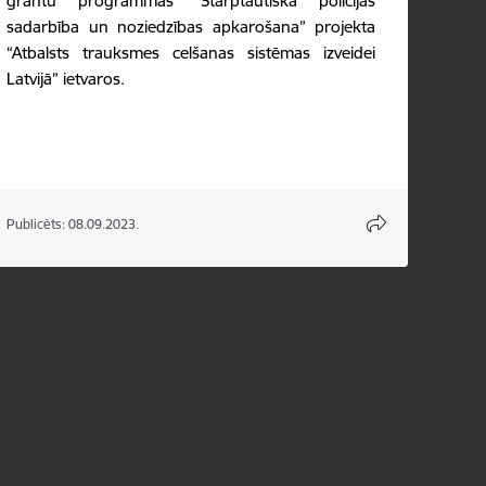
grantu programmas “Starptautiskā policijas
sadarbība un noziedzības apkarošana” projekta
“Atbalsts trauksmes celšanas sistēmas izveidei
Latvijā” ietvaros.
Publicēts: 08.09.2023.